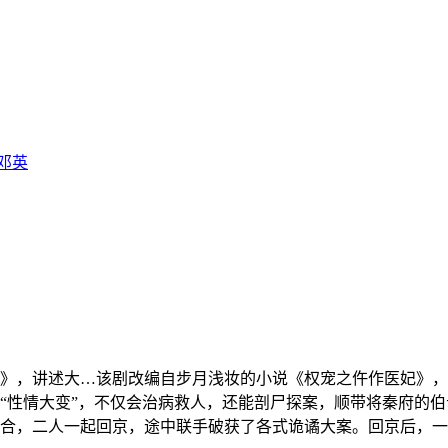
邓英
》，讲述大…
该剧改编自步月浅妆的小说《权宠之仵作医妃》，
“性情大变”，不仅会治病救人，还能剖尸探案，顺带将秦府的
合，二人一起回京，途中联手破获了各式诡谲大案。回京后，一