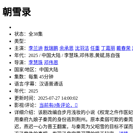
朝雪录
状态：
全38集
类型：
主演：
李兰迪
敖瑞鹏
余承恩
沈羽洁
任重
丁嘉丽
戴春荣
年代：
2025 / 中国大陆 / 李慧珠,邓伟恩,黄斌,陈自强
导演：
李慧珠
邓伟恩
国家/地区：
中国大陆
集数：
每集 45分钟
语言/字幕：
汉语普通话
年代：
2025
更新时间：
2025-07-27 14:00:02
影视/评论：
当前有
0
条评论，

详细介绍：
该剧改编自步月浅妆的小说《权宠之仵作医妃
用秦府九娘子秦莞的身份逃到荆州。原本柔弱可欺的秦莞
迟，燕迟一心为晋王翻案，与秦莞为父昭雪的目标不谋而