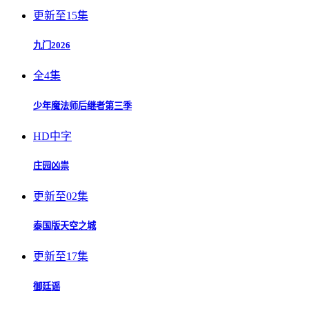
更新至15集
九门2026
全4集
少年魔法师后继者第三季
HD中字
庄园凶祟
更新至02集
泰国版天空之城
更新至17集
御廷谣