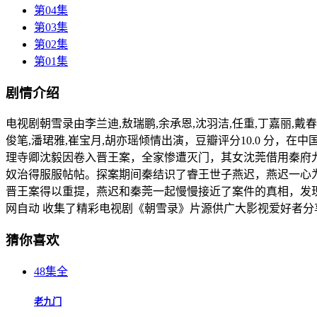
第04集
第03集
第02集
第01集
剧情介绍
电视剧朝雪录由李兰迪,敖瑞鹏,余承恩,沈羽洁,任重,丁嘉丽,戴春荣
俊笔,潘珺雅,崔宝月,胡亦瑶倾情出演，豆瓣评分10.0 分，在
理寺卿沈毅因卷入晋王案，全家惨遭灭门，其女沈莞借用秦府
奴治得服服帖帖。探案期间秦结识了睿王世子燕迟，燕迟一心
晋王案得以重提，燕迟和秦莞一起慢慢接近了案件的真相，发现
网自动 收集了精彩电视剧《朝雪录》片源供广大影视爱好者分
猜你喜欢
48集全
老九门