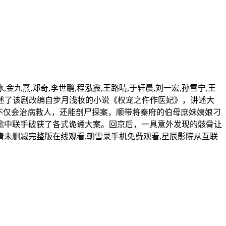
,金九熹,郑奇,李世鹏,程泓鑫,王路晴,于轩晨,刘一宏,孙雪宁,王
录剧情讲述了该剧改编自步月浅妆的小说《权宠之仵作医妃》，讲述大
不仅会治病救人，还能剖尸探案，顺带将秦府的伯母庶妹姨娘刁
途中联手破获了各式诡谲大案。回京后，一具意外发现的骸骨让
未删减完整版在线观看,朝雪录手机免费观看,星辰影院从互联