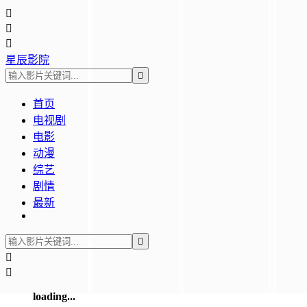



星辰影院

首页
电视剧
电影
动漫
综艺
剧情
最新



loading...