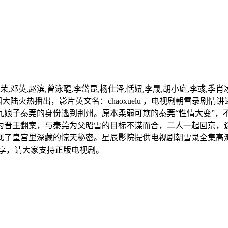
,邓英,赵滨,曾泳醍,李岱昆,杨仕泽,恬妞,李晟,胡小庭,李彧,季肖冰
中国大陆火热播出，影片英文名：chaoxuelu ，电视剧朝雪
九娘子秦莞的身份逃到荆州。原本柔弱可欺的秦莞“性情大变”，
为晋王翻案，与秦莞为父昭雪的目标不谋而合，二人一起回京，
了皇宫里深藏的惊天秘密。星辰影院提供电视剧朝雪录全集高清
享，请大家支持正版电视剧。