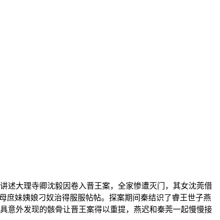
讲述大理寺卿沈毅因卷入晋王案，全家惨遭灭门，其女沈莞借
伯母庶妹姨娘刁奴治得服服帖帖。探案期间秦结识了睿王世子燕
具意外发现的骸骨让晋王案得以重提，燕迟和秦莞一起慢慢接