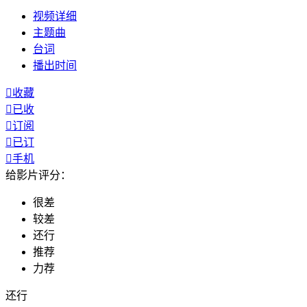
视频
详细
主题曲
台词
播出
时间

收藏

已收

订阅

已订

手机
给影片评分：
很差
较差
还行
推荐
力荐
还行