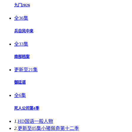
九门2026
全36集
兵自风中来
全33集
南部档案
更新至21集
御廷谣
全6集
死人公司第4季
1.
HD国语
一般人物
2.
更新至05集
小猪佩奇第十二季