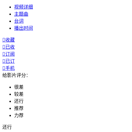
视频
详细
主题曲
台词
播出
时间

收藏

已收

订阅

已订

手机
给影片评分：
很差
较差
还行
推荐
力荐
还行