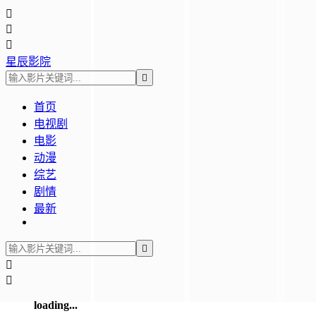



星辰影院

首页
电视剧
电影
动漫
综艺
剧情
最新



loading...