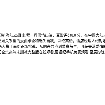
任彬,海陆,高卿尘,程一丹倾情出演，豆瓣评分8.0 分，在中国大陆火
在婚姻关系里的委曲求全和迷失自我，决绝离婚。酒店经理人纪封
人携手面对职场挑战，从同舟共济到爱意萌生，收获美满爱情的
语纪全集高清未删减完整版在线观看,蜜语纪手机免费观看,星辰影