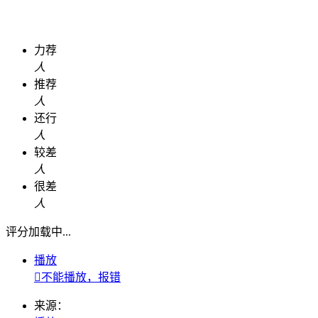
力荐
人
推荐
人
还行
人
较差
人
很差
人
评分加载中...
播放

不能播放，报错
来源：