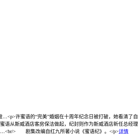
破…
<p>许蜜语的“完美”婚姻在十周年纪念日被打破，她看清
蜜语从斯威酒店客房保洁做起，纪封则作为斯威酒店新任总经理
br/> 剧集改编自红九所著小说《蜜语纪》。</p>
详情