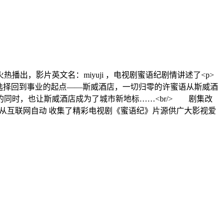
热播出，影片英文名：miyuji ，电视剧蜜语纪剧情讲述了<p>
选择回到事业的起点——斯威酒店，一切归零的许蜜语从斯威酒
同时，也让斯威酒店成为了城市新地标……<br/> 剧集改
院从互联网自动 收集了精彩电视剧《蜜语纪》片源供广大影视爱