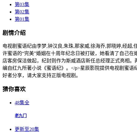
第03集
第02集
第01集
剧情介绍
电视剧蜜语纪由李梦,钟汉良,朱珠,那家威,徐海乔,郭晓婷,经超,
许蜜语的“完美”婚姻在十周年纪念日被打破，她看清了自己
店客房保洁做起，纪封则作为斯威酒店新任总经理正式亮相。两
编自红九所著小说《蜜语纪》。</p>星辰影院提供电视剧蜜
好者分享，请大家支持正版电视剧。
猜你喜欢
48集全
老九门
更新至20集