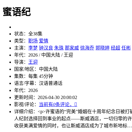
蜜语纪
状态：
全38集
类型：
职场
爱情
主演：
李梦
钟汉良
朱珠
那家威
徐海乔
郭晓婷
经超
任彬
年代：
2026 / 中国大陆 / 王迎
导演：
王迎
国家/地区：
中国大陆
集数：
每集 45分钟
语言/字幕：
汉语普通话
年代：
2026
更新时间：
2026-04-30 20:00:02
影视/评论：
当前有
0
条评论，

详细介绍：
<p>许蜜语的“完美”婚姻在十周年纪念日被打
人纪封选择回到事业的起点——斯威酒店，一切归零的许
收获美满爱情的同时，也让斯威酒店成为了城市新地标……<