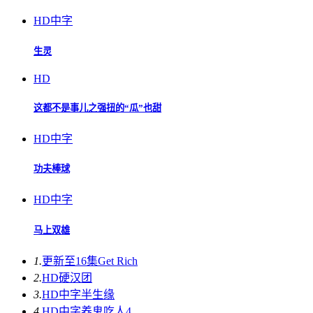
HD中字
生灵
HD
这都不是事儿之强扭的“瓜”也甜
HD中字
功夫棒球
HD中字
马上双雄
1.
更新至16集
Get Rich
2.
HD
硬汉团
3.
HD中字
半生缘
4.
HD中字
养鬼吃人4