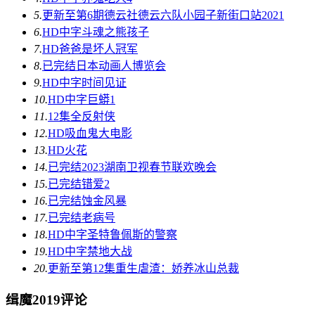
5.
更新至第6期
德云社德云六队小园子新街口站2021
6.
HD中字
斗魂之熊孩子
7.
HD
爸爸是坏人冠军
8.
已完结
日本动画人博览会
9.
HD中字
时间见证
10.
HD中字
巨蟒1
11.
12集全
反射侠
12.
HD
吸血鬼大电影
13.
HD
火花
14.
已完结
2023湖南卫视春节联欢晚会
15.
已完结
错爱2
16.
已完结
蚀金风暴
17.
已完结
老病号
18.
HD中字
圣特鲁佩斯的警察
19.
HD中字
禁地大战
20.
更新至第12集
重生虐渣：娇养冰山总裁
缉魔2019评论