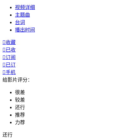
视频
详细
主题曲
台词
播出
时间

收藏

已收

订阅

已订

手机
给影片评分：
很差
较差
还行
推荐
力荐
还行