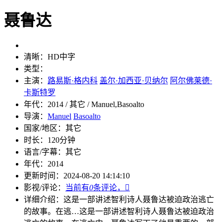
聂鲁达
清晰：
HD中字
类型：
主演：
路易斯·格内科
盖尔·加西亚·贝纳尔
阿尔佛莱德·
卡斯特罗
年代：
2014 / 其它 / Manuel,Basoalto
导演：
Manuel
Basoalto
国家/地区：
其它
时长：
120分钟
语言/字幕：
其它
年代：
2014
更新时间：
2024-08-20 14:14:10
影视/评论：
当前有
0
条评论，

详细介绍：
这是一部讲述智利诗人聂鲁达被迫政治逃亡
的故事。在逃…
这是一部讲述智利诗人聂鲁达被迫政治