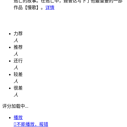
逃亡的故事。在逃亡中，聂鲁达写下了他最重要的一部
作品【慢歌】。
详情
力荐
人
推荐
人
还行
人
较差
人
很差
人
评分加载中...
播放

不能播放，报错