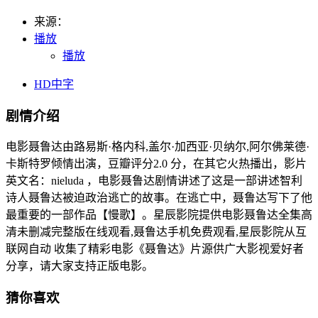
来源：
播放
播放
HD中字
剧情介绍
电影聂鲁达由路易斯·格内科,盖尔·加西亚·贝纳尔,阿尔佛莱德·
卡斯特罗倾情出演，豆瓣评分2.0 分，在其它火热播出，影片
英文名：nieluda ，电影聂鲁达剧情讲述了这是一部讲述智利
诗人聂鲁达被迫政治逃亡的故事。在逃亡中，聂鲁达写下了他
最重要的一部作品【慢歌】。星辰影院提供电影聂鲁达全集高
清未删减完整版在线观看,聂鲁达手机免费观看,星辰影院从互
联网自动 收集了精彩电影《聂鲁达》片源供广大影视爱好者
分享，请大家支持正版电影。
猜你喜欢