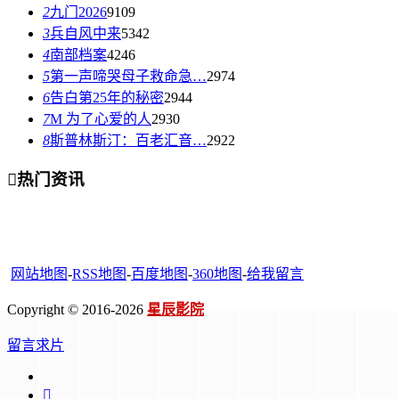
2
九门2026
9109
3
兵自风中来
5342
4
南部档案
4246
5
第一声啼哭母子救命急…
2974
6
告白第25年的秘密
2944
7
M 为了心爱的人
2930
8
斯普林斯汀：百老汇音…
2922

热门资讯
网站地图
-
RSS地图
-
百度地图
-
360地图
-
给我留言
Copyright © 2016-2026
星辰影院
留言求片
