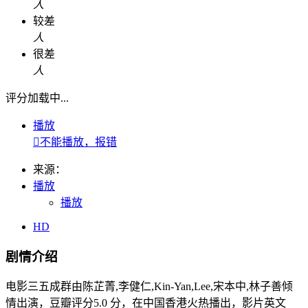
人
较差
人
很差
人
评分加载中...
播放

不能播放，报错
来源：
播放
播放
HD
剧情介绍
电影三五成群由陈芷菁,李健仁,Kin-Yan,Lee,宋本中,林子善倾
情出演，豆瓣评分5.0 分，在中国香港火热播出，影片英文