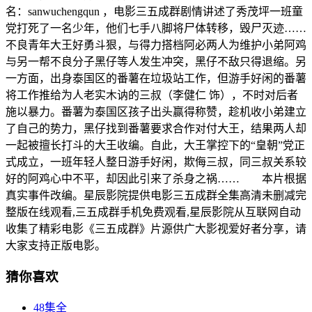
名：sanwuchengqun ，电影三五成群剧情讲述了秀茂坪一班童
党打死了一名少年，他们七手八脚将尸体转移，毁尸灭迹……
不良青年大王好勇斗狠，与得力搭档阿必两人为维护小弟阿鸡
与另一帮不良分子黑仔等人发生冲突，黑仔不敌只得退缩。另
一方面，出身泰国区的番薯在垃圾站工作，但游手好闲的番薯
将工作推给为人老实木讷的三叔（李健仁 饰），不时对后者
施以暴力。番薯为泰国区孩子出头赢得称赞，趁机收小弟建立
了自己的势力，黑仔找到番薯要求合作对付大王，结果两人却
一起被擅长打斗的大王收编。自此，大王掌控下的“皇朝”党正
式成立，一班年轻人整日游手好闲，欺侮三叔，同三叔关系较
好的阿鸡心中不平，却因此引来了杀身之祸…… 本片根据
真实事件改编。星辰影院提供电影三五成群全集高清未删减完
整版在线观看,三五成群手机免费观看,星辰影院从互联网自动
收集了精彩电影《三五成群》片源供广大影视爱好者分享，请
大家支持正版电影。
猜你喜欢
48集全