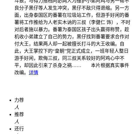
斗狠，与得力搭档阿必两人为维护小弟阿鸡与另一帮不
良分子黑仔等人发生冲突，黑仔不敌只得退缩。另一方
面，出身泰国区的番薯在垃圾站工作，但游手好闲的番
薯将工作推给为人老实木讷的三叔（李健仁 饰），不时
对后者施以暴力。番薯为泰国区孩子出头赢得称赞，趁
机收小弟建立了自己的势力，黑仔找到番薯要求合作对
付大王，结果两人却一起被擅长打斗的大王收编。自
此，大王掌控下的“皇朝”党正式成立，一班年轻人整日
游手好闲，欺侮三叔，同三叔关系较好的阿鸡心中不
平，却因此引来了杀身之祸…… 本片根据真实事件
改编。
详情
力荐
人
推荐
人
还行