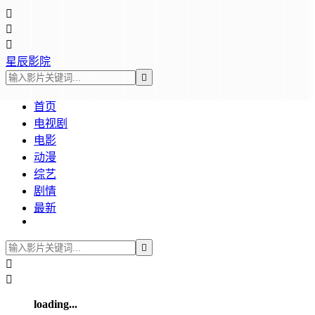



星辰影院

首页
电视剧
电影
动漫
综艺
剧情
最新



loading...