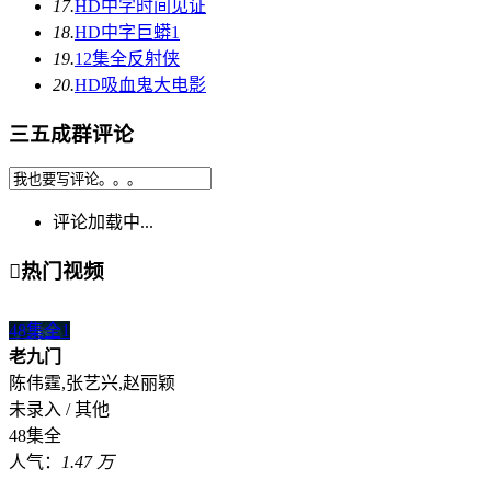
17.
HD中字
时间见证
18.
HD中字
巨蟒1
19.
12集全
反射侠
20.
HD
吸血鬼大电影
三五成群评论
评论加载中...

热门视频
48集全
1
老九门
陈伟霆,张艺兴,赵丽颖
未录入 / 其他
48集全
人气：
1.47 万