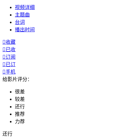
视频
详细
主题曲
台词
播出
时间

收藏

已收

订阅

已订

手机
给影片评分：
很差
较差
还行
推荐
力荐
还行