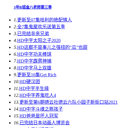
3年B班金八老师第三季
1.
更新至07集
哈利的绝配情人
2.
全7集
鬼屋欢乐送第五季
3.
已完结
非亲兄弟
4.
HD中字
太阳之子2020
5.
HD
这都不是事儿之强扭的“瓜”也甜
6.
HD中字
功夫棒球
7.
HD中字
霹雳神捕
8.
HD中字
马上双雄
9.
更新至16集
Get Rich
10.
HD
硬汉团
11.
HD中字
半生缘
12.
HD中字
养鬼吃人4
13.
更新至第6期
德云社德云六队小园子新街口站2021
14.
HD中字
斗魂之熊孩子
15.
HD
爸爸是坏人冠军
16.
已完结
日本动画人博览会