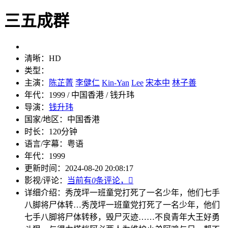
三五成群
清晰：
HD
类型：
主演：
陈芷菁
李健仁
Kin-Yan
Lee
宋本中
林子善
年代：
1999 / 中国香港 / 钱升玮
导演：
钱升玮
国家/地区：
中国香港
时长：
120分钟
语言/字幕：
粤语
年代：
1999
更新时间：
2024-08-20 20:08:17
影视/评论：
当前有
0
条评论，

详细介绍：
秀茂坪一班童党打死了一名少年，他们七手
八脚将尸体转…
秀茂坪一班童党打死了一名少年，他们
七手八脚将尸体转移，毁尸灭迹……不良青年大王好勇