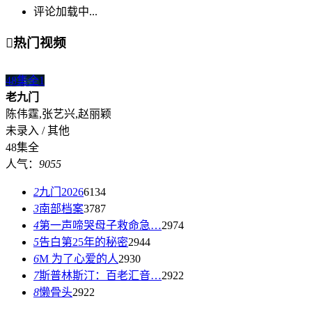
评论加载中...

热门视频
48集全
1
老九门
陈伟霆,张艺兴,赵丽颖
未录入 / 其他
48集全
人气：
9055
2
九门2026
6134
3
南部档案
3787
4
第一声啼哭母子救命急…
2974
5
告白第25年的秘密
2944
6
M 为了心爱的人
2930
7
斯普林斯汀：百老汇音…
2922
8
懒骨头
2922