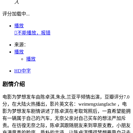
人
评分加载中...
播放

不能播放，报错
来源：
播放
播放
HD中字
剧情介绍
电影为梦想发车由陈卓淇,朱永,兰亚平倾情出演，豆瓣评分7.0
分，在大陆火热播出，影片英文名：weimengxiangfache ，电
影为梦想发车剧情讲述了陈卓淇在考取驾照后，一直希望能拥
有一辆属于自己的汽车，无奈父亲对自己买车的想法严加斥
责。在彷徨无奈之际，陈卓淇跟随朋友来到草原支教，小朋友
充满童真的脸庞，质朴的言语，让陈卓淇懂得梦想要靠自己去