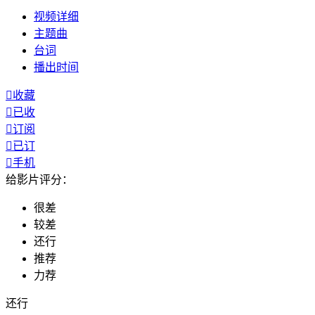
视频
详细
主题曲
台词
播出
时间

收藏

已收

订阅

已订

手机
给影片评分：
很差
较差
还行
推荐
力荐
还行