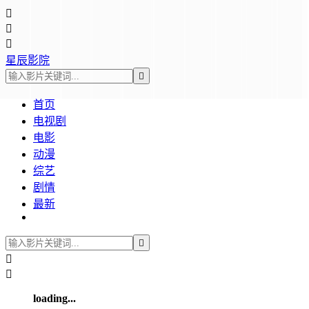



星辰影院

首页
电视剧
电影
动漫
综艺
剧情
最新



loading...