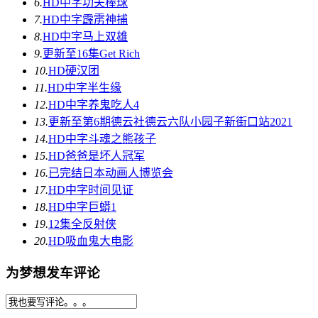
6.
HD中字
功夫棒球
7.
HD中字
霹雳神捕
8.
HD中字
马上双雄
9.
更新至16集
Get Rich
10.
HD
硬汉团
11.
HD中字
半生缘
12.
HD中字
养鬼吃人4
13.
更新至第6期
德云社德云六队小园子新街口站2021
14.
HD中字
斗魂之熊孩子
15.
HD
爸爸是坏人冠军
16.
已完结
日本动画人博览会
17.
HD中字
时间见证
18.
HD中字
巨蟒1
19.
12集全
反射侠
20.
HD
吸血鬼大电影
为梦想发车评论