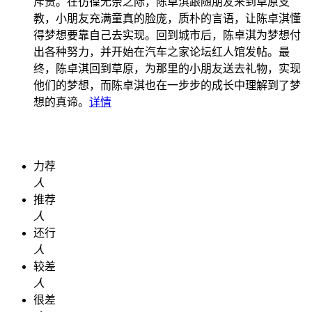
斥责。在彷徨无奈之际，陈卓淇跟随朋友来到草原支
教，小朋友充满童真的脸庞，质朴的言语，让陈卓淇懂
得梦想要靠自己去实现。回到城市后，陈卓淇为梦想付
出各种努力，并开始在汽车之家论坛红人馆发帖。最
终，陈卓淇回到草原，为那里的小朋友送去礼物，实现
他们的梦想，而陈卓淇也在一步步的成长中理解到了梦
想的真谛。
详情
力荐
人
推荐
人
还行
人
较差
人
很差