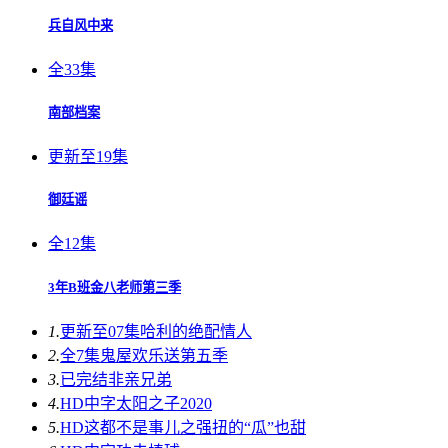
兵自风中来
全33集
南部档案
更新至19集
御廷谣
全12集
3年B班金八老师第三季
1.
更新至07集
哈利的绝配情人
2.
全7集
鬼屋欢乐送第五季
3.
已完结
非亲兄弟
4.
HD中字
太阳之子2020
5.
HD
这都不是事儿之强扭的“瓜”也甜