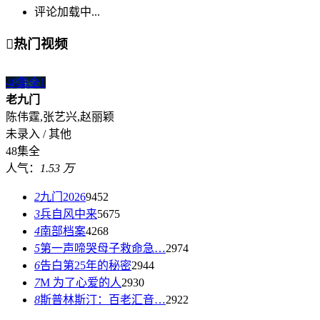
评论加载中...

热门视频
48集全
1
老九门
陈伟霆,张艺兴,赵丽颖
未录入 / 其他
48集全
人气：
1.53 万
2
九门2026
9452
3
兵自风中来
5675
4
南部档案
4268
5
第一声啼哭母子救命急…
2974
6
告白第25年的秘密
2944
7
M 为了心爱的人
2930
8
斯普林斯汀：百老汇音…
2922