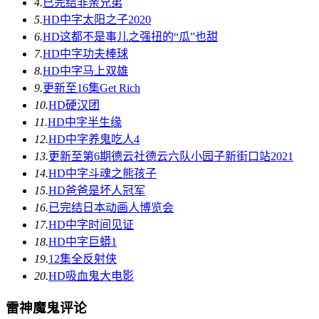
4.
已完结
非亲兄弟
5.
HD中字
太阳之子2020
6.
HD
这都不是事儿之强扭的“瓜”也甜
7.
HD中字
功夫棒球
8.
HD中字
马上双雄
9.
更新至16集
Get Rich
10.
HD
硬汉团
11.
HD中字
半生缘
12.
HD中字
养鬼吃人4
13.
更新至第6期
德云社德云六队小园子新街口站2021
14.
HD中字
斗魂之熊孩子
15.
HD
爸爸是坏人冠军
16.
已完结
日本动画人博览会
17.
HD中字
时间见证
18.
HD中字
巨蟒1
19.
12集全
反射侠
20.
HD
吸血鬼大电影
雷神魔鬼评论