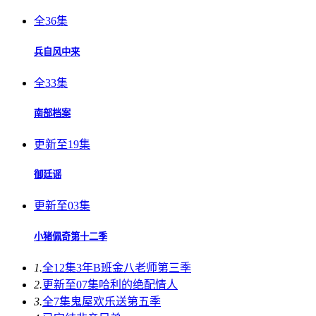
全36集
兵自风中来
全33集
南部档案
更新至19集
御廷谣
更新至03集
小猪佩奇第十二季
1.
全12集
3年B班金八老师第三季
2.
更新至07集
哈利的绝配情人
3.
全7集
鬼屋欢乐送第五季