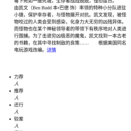
毒下宛如一座死城，生存者战战兢兢，惶恐度日。
由凯文（Ben Budd 本•巴德 饰）率领的特种小分队进驻
小镇，保护幸存者，与怪物展开对抗。凯文发现，被怪
物咬过的人类会受到感染，化身力大无穷的凶残异体。
而怪物也在某个神秘领导者的带领下有秩序地对人类进
行围捕。为了击退穷凶极恶的魔鬼，凯文找到一本古老
的书籍，在其中寻找制敌的良策…… 根据美国同名
电玩游戏改编。
详情
力荐
人
推荐
人
还行
人
较差
人