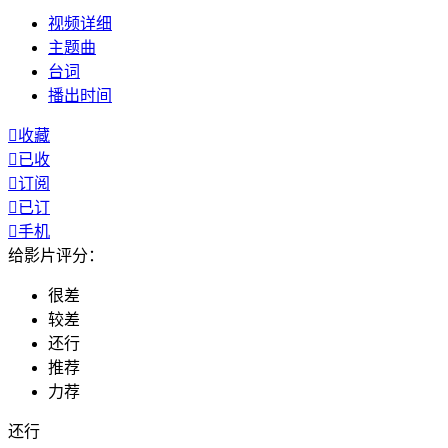
视频
详细
主题曲
台词
播出
时间

收藏

已收

订阅

已订

手机
给影片评分：
很差
较差
还行
推荐
力荐
还行