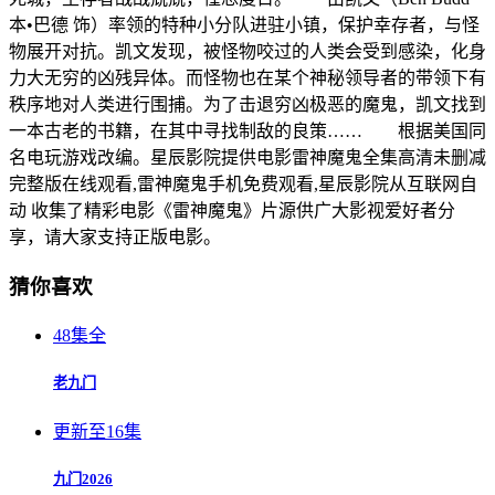
本•巴德 饰）率领的特种小分队进驻小镇，保护幸存者，与怪
物展开对抗。凯文发现，被怪物咬过的人类会受到感染，化身
力大无穷的凶残异体。而怪物也在某个神秘领导者的带领下有
秩序地对人类进行围捕。为了击退穷凶极恶的魔鬼，凯文找到
一本古老的书籍，在其中寻找制敌的良策…… 根据美国同
名电玩游戏改编。星辰影院提供电影雷神魔鬼全集高清未删减
完整版在线观看,雷神魔鬼手机免费观看,星辰影院从互联网自
动 收集了精彩电影《雷神魔鬼》片源供广大影视爱好者分
享，请大家支持正版电影。
猜你喜欢
48集全
老九门
更新至16集
九门2026