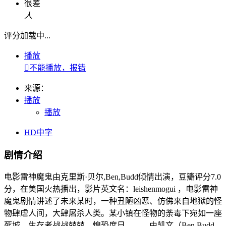
很差
人
评分加载中...
播放

不能播放，报错
来源：
播放
播放
HD中字
剧情介绍
电影雷神魔鬼由克里斯·贝尔,Ben,Budd倾情出演，豆瓣评分7.0
分，在美国火热播出，影片英文名：leishenmogui ，电影雷神
魔鬼剧情讲述了未来某时，一种丑陋凶恶、仿佛来自地狱的怪
物肆虐人间，大肆屠杀人类。某小镇在怪物的荼毒下宛如一座
死城，生存者战战兢兢，惶恐度日。 由凯文（Ben Budd