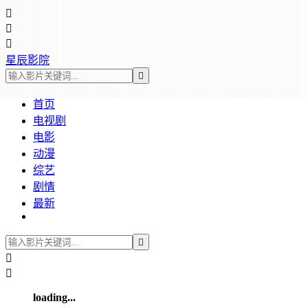



星辰影院

首页
电视剧
电影
动漫
综艺
剧情
最新



loading...