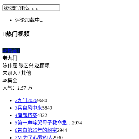
评论加载中...

热门视频
48集全
1
老九门
陈伟霆,张艺兴,赵丽颖
未录入 / 其他
48集全
人气：
1.57 万
2
九门2026
9680
3
兵自风中来
5849
4
南部档案
4322
5
第一声啼哭母子救命急…
2974
6
告白第25年的秘密
2944
7
M 为了心爱的人
2930