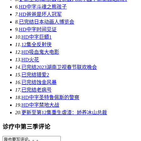
6.
HD中字
斗魂之熊孩子
7.
HD
爸爸是坏人冠军
8.
已完结
日本动画人博览会
9.
HD中字
时间见证
10.
HD中字
巨蟒1
11.
12集全
反射侠
12.
HD
吸血鬼大电影
13.
HD
火花
14.
已完结
2023湖南卫视春节联欢晚会
15.
已完结
错爱2
16.
已完结
蚀金风暴
17.
已完结
老病号
18.
HD中字
圣特鲁佩斯的警察
19.
HD中字
禁地大战
20.
更新至第12集
重生虐渣：娇养冰山总裁
诊疗中第三季评论