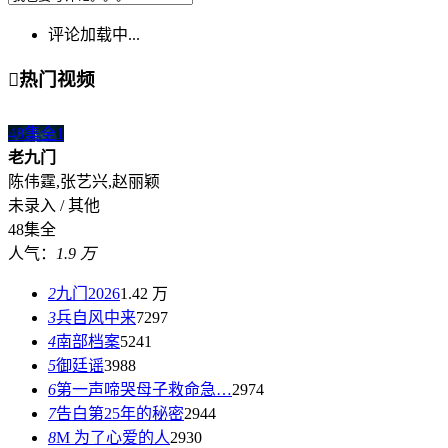
评论加载中...

热门视频
48集全
1
老九门
陈伟霆,张艺兴,赵丽颖
未录入 / 其他
48集全
人气：
1.9 万
2
九门2026
1.42 万
3
兵自风中来
7297
4
南部档案
5241
5
御廷谣
3988
6
第一声啼哭母子救命急…
2974
7
告白第25年的秘密
2944
8
M 为了心爱的人
2930