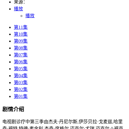
来源：
播放
播放
第11集
第10集
第09集
第08集
第07集
第06集
第05集
第04集
第03集
第02集
第01集
剧情介绍
电视剧诊疗中第三季由杰夫·丹尼尔斯,伊莎贝拉·戈麦兹,哈里
森·福特,特德·麦金利,杰森·席格尔,迈克尔·尤瑞,迈克尔·J·福克