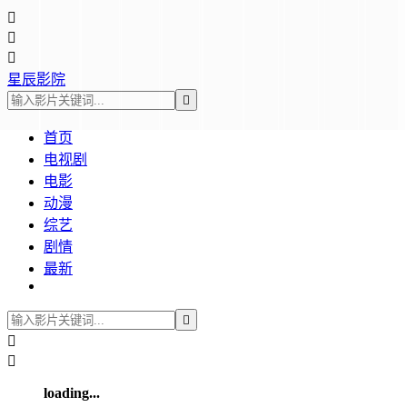



星辰影院

首页
电视剧
电影
动漫
综艺
剧情
最新



loading...