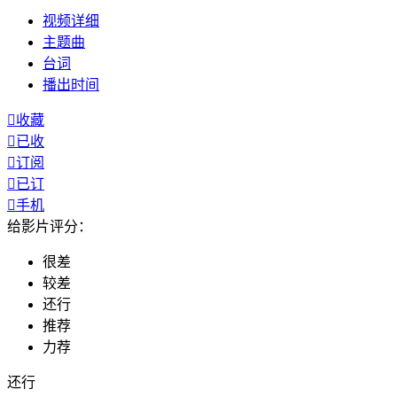
视频
详细
主题曲
台词
播出
时间

收藏

已收

订阅

已订

手机
给影片评分：
很差
较差
还行
推荐
力荐
还行