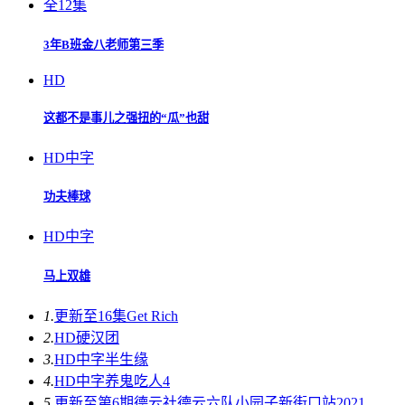
全12集
3年B班金八老师第三季
HD
这都不是事儿之强扭的“瓜”也甜
HD中字
功夫棒球
HD中字
马上双雄
1.
更新至16集
Get Rich
2.
HD
硬汉团
3.
HD中字
半生缘
4.
HD中字
养鬼吃人4
5.
更新至第6期
德云社德云六队小园子新街口站2021