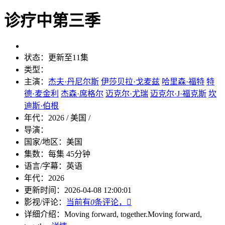
诊疗中第三季
状态：
更新至11集
类型：
主演：
杰夫·丹尼尔斯
伊莎贝拉·戈麦兹
哈里森·福特
特
德·麦金利
杰森·席格尔
迈克尔·尤瑞
迈克尔·J·福克斯
坎
迪斯·伯根
年代：
2026 / 美国 /
导演：
国家/地区：
美国
集数：
每集 45分钟
语言/字幕：
英语
年代：
2026
更新时间：
2026-04-08 12:00:01
影视/评论：
当前有
0
条评论，

详细介绍：
Moving forward, together.
Moving forward,