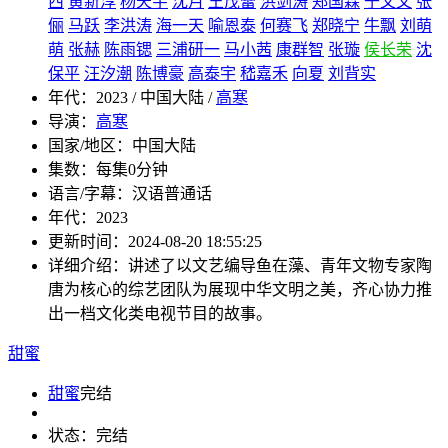
西
黄新淳
杨天宇
沈月
王茂蕾
洪剑涛
郑国霖
于文文
张
俪
马跃
李洪涛
海一天
喻恩泰
何赛飞
郑晓宁
牛飘
刘萌
萌
张赫
陈雨锶
三浦研一
马小茜
康群智
张璇
侯长荣
沈
保平
汪汐潮
陈博豪
高泰宇
嵇嘉禾
向夏
刘背实
年代：
2023 / 中国大陆 /
高寒
导演：
高寒
国家/地区：
中国大陆
集数：
每集0分钟
语言/字幕：
汉语普通话
年代：
2023
更新时间：
2024-08-20 18:55:25
详细介绍：
讲述了以文艺编导鱼在藻、青年文物专家陶
唐为核心的综艺团队为展现中华文明之美，齐心协力推
出一档文化类电视节目的故事。
甜蜜
甜蜜
完结
状态：
完结