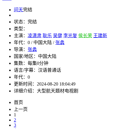
问天
完结
状态：
完结
类型：
主演：
凌潇肃
耿乐
吴健
李光复
侯长荣
王建新
年代：
0 / 中国大陆 /
张蠡
导演：
张蠡
国家/地区：
中国大陆
集数：
每集0分钟
语言/字幕：
汉语普通话
年代：
0
更新时间：
2024-08-20 18:04:49
详细介绍：
大型航天题材电视剧
首页
上一页
1
2
3