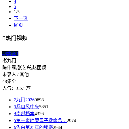
4
5
1/5
下一页
尾页

热门视频
48集全
1
老九门
陈伟霆,张艺兴,赵丽颖
未录入 / 其他
48集全
人气：
1.57 万
2
九门2026
9698
3
兵自风中来
5851
4
南部档案
4326
5
第一声啼哭母子救命急…
2974
6
告白第25年的秘密
2944