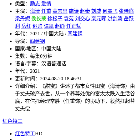
类型：
励志
爱情
主演：
海清
任重
黄志忠
施诗
赵秦
刘威
何赛飞
张晞临
梁丹妮
侯长荣
徐松子
袁苑
刘交心
栾元晖
洪剑涛
岳跃
利
岳红
迟帅
谭凯
赵峥
任正斌
年代：
2021 / 中国大陆 /
阎建钢
导演：
阎建钢
国家/地区：
中国大陆
集数：
每集0分钟
语言/字幕：
汉语普通话
年代：
2021
更新时间：
2024-08-20 18:46:31
详细介绍：
《甜蜜》讲述了都市女性田蜜（海清饰）由
于丈夫破产去世，从一个养尊处优的富太太跌入生活谷
底，在信托经理常胜（任重饰）的协助下，毅然扛起替
丈夫偿…
红色特工
红色特工
HD