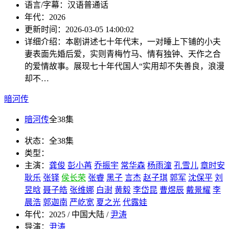
语言/字幕：
汉语普通话
年代：
2026
更新时间：
2026-03-05 14:00:02
详细介绍：
本剧讲述七十年代末，一对睡上下铺的小夫
妻表面先婚后爱，实则青梅竹马、情有独钟、天作之合
的爱情故事。展现七十年代国人“实用却不失善良，浪漫
却不…
暗河传
暗河传
全38集
状态：
全38集
类型：
主演：
龚俊
彭小苒
乔振宇
常华森
杨雨潼
孔雪儿
章时安
耿乐
张铎
侯长荣
张睿
黑子
言杰
赵子琪
郭军
沈保平
刘
昱晗
聂子皓
张维娜
白澍
黄毅
李岱昆
曹煜辰
戴景耀
李
晨浩
郭迦南
严屹宽
夏之光
代露娃
年代：
2025 / 中国大陆 /
尹涛
导演：
尹涛