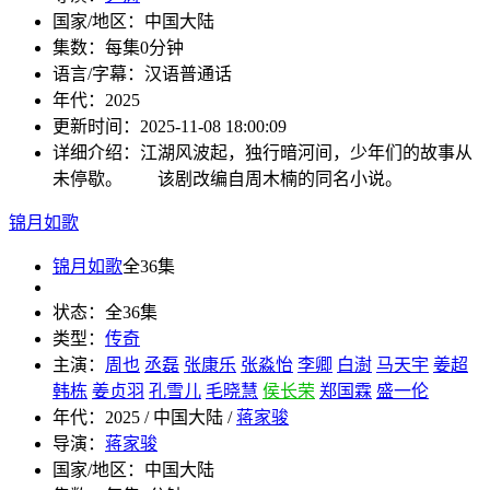
国家/地区：
中国大陆
集数：
每集0分钟
语言/字幕：
汉语普通话
年代：
2025
更新时间：
2025-11-08 18:00:09
详细介绍：
江湖风波起，独行暗河间，少年们的故事从
未停歇。 该剧改编自周木楠的同名小说。
锦月如歌
锦月如歌
全36集
状态：
全36集
类型：
传奇
主演：
周也
丞磊
张康乐
张淼怡
李卿
白澍
马天宇
姜超
韩栋
姜贞羽
孔雪儿
毛晓慧
侯长荣
郑国霖
盛一伦
年代：
2025 / 中国大陆 /
蒋家骏
导演：
蒋家骏
国家/地区：
中国大陆