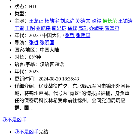
状态：
HD
类型：
主演：
王龙正
杨皓宇
刘恩尚
郑清文
赵毅
侯长荣
王铂清
于雷
王昭
张皓森
南思恺
徐峰
高凯
乔靖雯
訾富尔
年代：
2023 / 中国大陆 /
张哲
张明国
导演：
张哲
张明国
国家/地区：
中国大陆
时长：
0分钟
语言/字幕：
汉语普通话
年代：
2023
更新时间：
2024-08-20 18:35:43
详细介绍：
辽沈战役前夕，东北野战军闪击锦州外围县
城，将锦州包围。代号为“青蛇”的情报员被捕，身负重
任的保密局科长林希受命前往锦州，会同党通局周应
群、国…
我不是凶手
我不是凶手
完结