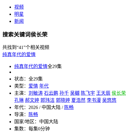
视频
明星
新闻
搜索关键词侯长荣
共找到
“41”
个相关视频
纯真年代的爱情
纯真年代的爱情
全29集
状态：
全29集
类型：
爱情
年代
主演：
刘敏涛
石云鹏
孙千
吴樾
陈飞宇
王天辰
侯长荣
孔琳
郝文婷
郭玮洁
郭晓婷
夏浩然
李书漫
吴悠悠
年代：
2026 / 中国大陆 /
陈畅
导演：
陈畅
国家/地区：
中国大陆
集数：
每集0分钟