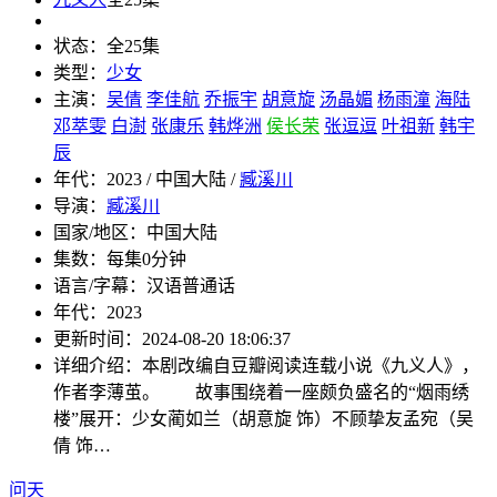
状态：
全25集
类型：
少女
主演：
吴倩
李佳航
乔振宇
胡意旋
汤晶媚
杨雨潼
海陆
邓萃雯
白澍
张康乐
韩烨洲
侯长荣
张逗逗
叶祖新
韩宇
辰
年代：
2023 / 中国大陆 /
臧溪川
导演：
臧溪川
国家/地区：
中国大陆
集数：
每集0分钟
语言/字幕：
汉语普通话
年代：
2023
更新时间：
2024-08-20 18:06:37
详细介绍：
本剧改编自豆瓣阅读连载小说《九义人》，
作者李薄茧。 故事围绕着一座颇负盛名的“烟雨绣
楼”展开：少女蔺如兰（胡意旋 饰）不顾挚友孟宛（吴
倩 饰…
问天