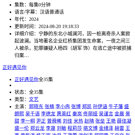
集数：
每集0分钟
语言/字幕：
汉语普通话
年代：
2024
更新时间：
2024-08-20 19:18:33
详细介绍：
宁静的东北小城澜河，因一桩离奇杀人案掀
起波澜。当地著名企业红桥集团发生命案，一夜之间三
人被杀，犯罪嫌疑人杨四（胡军 饰）在逃亡途中被抓捕
归案…
正好遇见你
正好遇见你
全35集
状态：
全35集
类型：
文艺
主演：
郭晓东
张楠
李小冉
张博
郑凯
孙伊涵
牛子藩
盛
朗熙
吴千语
李德龙
惠英红
秦岚
佟丽娅
吴谨言
金晨
景
甜
李一桐
尹正
曾舜晞
刘佳
米热
赵晴
张垒
王艳
薛佳凝
盛一伦
郑云龙
李晟
刘敏
程莉莎
骆文博
金绪泽
赫雷
王