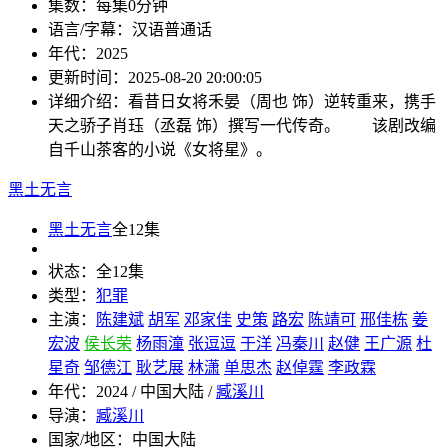
集数：
每集0分钟
语言/字幕：
汉语普通话
年代：
2025
更新时间：
2025-08-20 20:00:05
详细介绍：
看昔日女将禾晏（周也 饰）逆转重来，携手
天之骄子肖珏（丞磊 饰）撰写一代传奇。 该剧改编
自千山茶客的小说《女将星》。
黑土无言
黑土无言
全12集
状态：
全12集
类型：
犯罪
主演：
陈建斌
胡军
邓家佳
史策
路宏
陈靖可
邢佳栋
姜
宏波
侯长荣
杨雨潼
张逗逗
于洋
冯秦川
赵健
王广源
杜
星奇
邹德江
耿艺展
林潇
单思杰
赵倬霆
李政霖
年代：
2024 / 中国大陆 /
臧溪川
导演：
臧溪川
国家/地区：
中国大陆