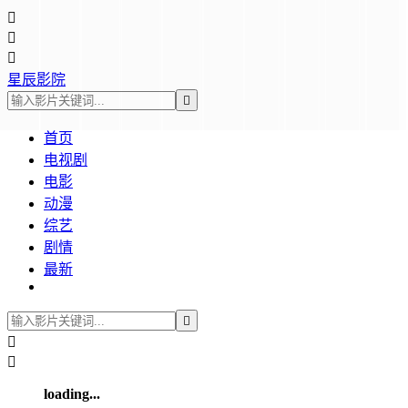



星辰影院

首页
电视剧
电影
动漫
综艺
剧情
最新



loading...