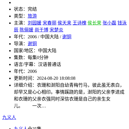
状态：
完结
类型：
旅游
主演：
刘园媛
宋春丽
侯天来
王诗槐
侯长荣
张小磊
钱泳
辰
陈俪媛
尚于博
宋楚炎
年代：
2006 / 中国大陆 /
谢铜
导演：
谢铜
国家/地区：
中国大陆
集数：
每集0分钟
语言/字幕：
汉语普通话
年代：
2006
更新时间：
2024-08-20 18:08:08
详细介绍：
衣珊和澍阳自幼青梅竹马，彼此虽无表白，
却早又是心心相印。事情蹊跷的是，澍阳的父亲李进成
和衣珊的父亲衣强同时深信衣珊是自己的亲生女
儿。 一次…
九义人
九义人
全25集