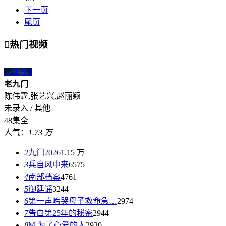
下一页
尾页

热门视频
48集全
1
老九门
陈伟霆,张艺兴,赵丽颖
未录入 / 其他
48集全
人气：
1.73 万
2
九门2026
1.15 万
3
兵自风中来
6575
4
南部档案
4761
5
御廷谣
3244
6
第一声啼哭母子救命急…
2974
7
告白第25年的秘密
2944
8
M 为了心爱的人
2930