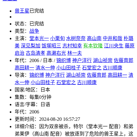
兽王星
已完结
状态：
已完结
类型：
战争
主演：
堂本光一
小栗旬
水树奈奈
高山南
中井和哉
朴璐
美
深见梨加
饭塚昭三
志村知幸
有本钦隆
江川央生
藤原
启治
古岛清孝
高濑右光
林一夫
年代：
2006 / 日本 /
锦织博
神户洋行
湖山祯崇
佐藤育郎
高田耕一
清水一伸
小山田桂子
石堂宏之
古川顺康
导演：
锦织博
神户洋行
湖山祯崇
佐藤育郎
高田耕一
清
水一伸
小山田桂子
石堂宏之
古川顺康
国家/地区：
日本
集数：
每集0分钟
语言/字幕：
日语
年代：
2006
更新时间：
2024-08-20 16:57:27
详细介绍：
因为双亲被杀，特尔（堂本光一 配音）和弟
弟莱伊（高山南 配音）被放逐到了危险的兽王星上，这