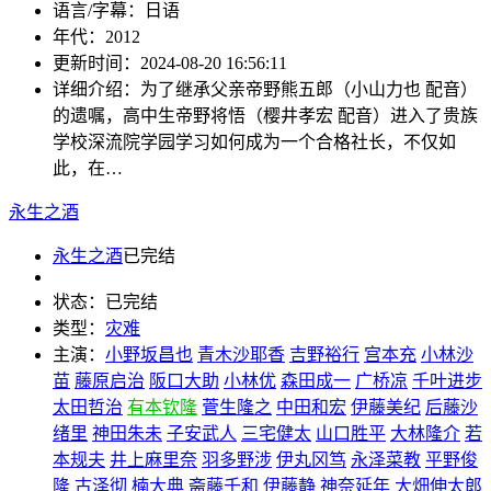
语言/字幕：
日语
年代：
2012
更新时间：
2024-08-20 16:56:11
详细介绍：
为了继承父亲帝野熊五郎（小山力也 配音）
的遗嘱，高中生帝野将悟（樱井孝宏 配音）进入了贵族
学校深流院学园学习如何成为一个合格社长，不仅如
此，在…
永生之酒
永生之酒
已完结
状态：
已完结
类型：
灾难
主演：
小野坂昌也
青木沙耶香
吉野裕行
宫本充
小林沙
苗
藤原启治
阪口大助
小林优
森田成一
广桥凉
千叶进步
太田哲治
有本钦隆
菅生隆之
中田和宏
伊藤美纪
后藤沙
绪里
神田朱未
子安武人
三宅健太
山口胜平
大林隆介
若
本规夫
井上麻里奈
羽多野涉
伊丸冈笃
永泽菜教
平野俊
隆
古泽彻
楠大典
斋藤千和
伊藤静
神奈延年
大畑伸太郎