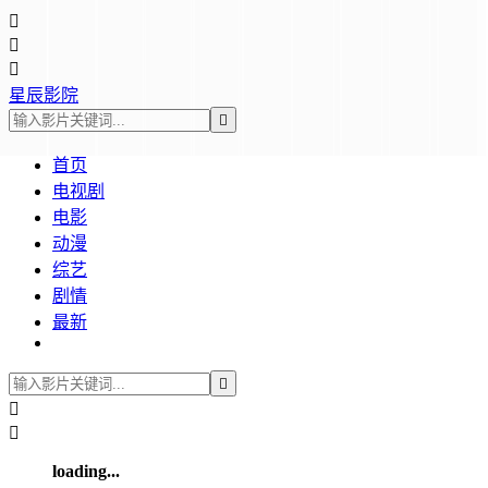



星辰影院

首页
电视剧
电影
动漫
综艺
剧情
最新



loading...