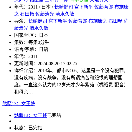
年代：
2011 / 日本 /
长崎健司
宫下新平
佐藤育郎
布施康
之
石田畅
佐藤清光
清水久敏
导演：
长崎健司
宫下新平
佐藤育郎
布施康之
石田畅
佐
藤清光
清水久敏
国家/地区：
日本
集数：
每集0分钟
语言/字幕：
日语
年代：
2011
更新时间：
2024-08-20 17:02:25
详细介绍：
2013年，都市NO.6。这里是一个没有犯罪，
没有疾病，没有战争，没有所谓痛苦和怨恨的理想国
度。一直这么认为的12岁天才少年紫苑（梶裕贵 配音）
和母亲…
骷髅13：女王蜂
骷髅13：女王蜂
已完结
状态：
已完结