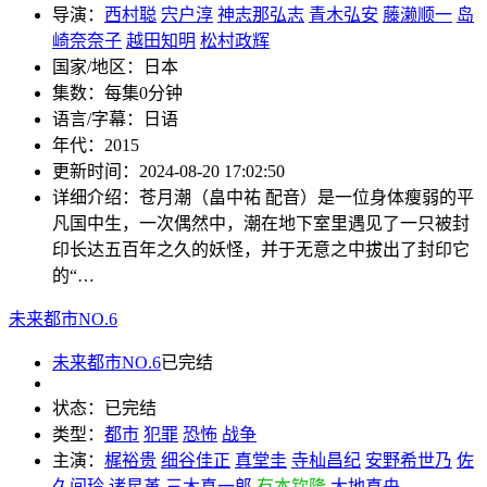
导演：
西村聪
宍户淳
神志那弘志
青木弘安
藤濑顺一
岛
崎奈奈子
越田知明
松村政辉
国家/地区：
日本
集数：
每集0分钟
语言/字幕：
日语
年代：
2015
更新时间：
2024-08-20 17:02:50
详细介绍：
苍月潮（畠中祐 配音）是一位身体瘦弱的平
凡国中生，一次偶然中，潮在地下室里遇见了一只被封
印长达五百年之久的妖怪，并于无意之中拔出了封印它
的“…
未来都市NO.6
未来都市NO.6
已完结
状态：
已完结
类型：
都市
犯罪
恐怖
战争
主演：
梶裕贵
细谷佳正
真堂圭
寺杣昌纪
安野希世乃
佐
久间玲
诸星堇
三木真一郎
有本钦隆
大地真央