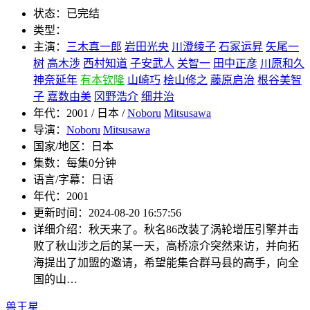
状态：
已完结
类型：
主演：
三木真一郎
岩田光央
川澄绫子
石冢运昇
矢尾一
树
高木涉
西村知道
子安武人
关智一
田中正彦
川原和久
神奈延年
有本钦隆
山崎巧
桧山修之
藤原启治
根谷美智
子
嘉数由美
冈野浩介
细井治
年代：
2001 / 日本 /
Noboru
Mitsusawa
导演：
Noboru
Mitsusawa
国家/地区：
日本
集数：
每集0分钟
语言/字幕：
日语
年代：
2001
更新时间：
2024-08-20 16:57:56
详细介绍：
秋天来了。秋名86改装了涡轮增压引擎并击
败了秋山涉之后的某一天，高桥凉介突然来访，并向拓
海提出了加盟的邀请，希望能集合群马县的高手，向全
国的山…
兽王星