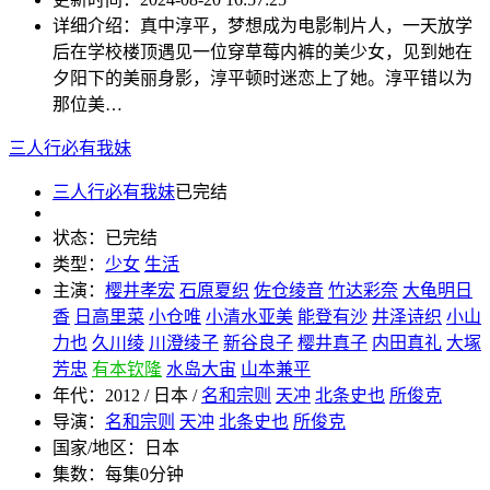
详细介绍：
真中淳平，梦想成为电影制片人，一天放学
后在学校楼顶遇见一位穿草莓内裤的美少女，见到她在
夕阳下的美丽身影，淳平顿时迷恋上了她。淳平错以为
那位美…
三人行必有我妹
三人行必有我妹
已完结
状态：
已完结
类型：
少女
生活
主演：
樱井孝宏
石原夏织
佐仓绫音
竹达彩奈
大龟明日
香
日高里菜
小仓唯
小清水亚美
能登有沙
井泽诗织
小山
力也
久川绫
川澄绫子
新谷良子
樱井真子
内田真礼
大塚
芳忠
有本钦隆
水岛大宙
山本兼平
年代：
2012 / 日本 /
名和宗则
天冲
北条史也
所俊克
导演：
名和宗则
天冲
北条史也
所俊克
国家/地区：
日本
集数：
每集0分钟