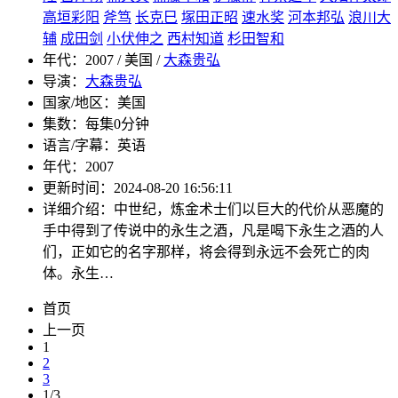
高垣彩阳
斧笃
长克巳
塚田正昭
速水奖
河本邦弘
浪川大
辅
成田剑
小伏伸之
西村知道
杉田智和
年代：
2007 / 美国 /
大森贵弘
导演：
大森贵弘
国家/地区：
美国
集数：
每集0分钟
语言/字幕：
英语
年代：
2007
更新时间：
2024-08-20 16:56:11
详细介绍：
中世纪，炼金术士们以巨大的代价从恶魔的
手中得到了传说中的永生之酒，凡是喝下永生之酒的人
们，正如它的名字那样，将会得到永远不会死亡的肉
体。永生…
首页
上一页
1
2
3
1/3