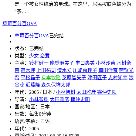
是一个被女性统治的星球。在这里，居民按肤色被分为
“茶…
草莓百分百OVA
草莓百分百OVA
已完结
状态：
已完结
类型：
少女
恋爱
主演：
铃村健一
能登麻美子
丰口惠美
小林沙苗
水树奈
奈
高木涉
上田祐司
清水爱
川崎惠理子
植田佳奈
斋贺光
希
平松晶子
有本钦隆
芝原智矢子
津田匠子
志村知幸
涉
谷茂
近藤隆
森久保祥太郎
年代：
2005 / 日本 /
小林智树
太田雅彦
镰仲史阳
导演：
小林智树
太田雅彦
镰仲史阳
国家/地区：
日本
集数：
每集0分钟
语言/字幕：
日语
年代：
2005
更新时间：
2024-08-20 16:57:25