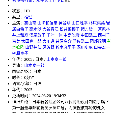
名侦探柯南：水平线上的阴谋
HD
状态：
HD
类型：
推理
主演：
高山南
山崎和佳奈
神谷明
山口胜平
林原惠美
岩
居由希子
高木涉
大谷育江
松井菜樱子
绪方贤一
茶风林
井上和彦
汤屋敦子
千叶一伸
中岛聪彦
中田浩二
西村千
奈美
太田真一郎
大川透
井原启介
游佐浩二
冈部政明
有
本钦隆
山野井仁
凤芳野
铃木麻里子
深川史麻
山寺宏一
榊原良子
年代：
2005 / 日本 /
山本泰一郎
导演：
山本泰一郎
国家/地区：
日本
时长：
0分钟
语言/字幕：
日语
年代：
2005
更新时间：
2024-08-20 19:34:32
详细介绍：
日本著名造船公司八代商船设计制造了旗下
第一艘豪华邮轮爱芙罗黛谛号，为庆祝该邮轮的处女