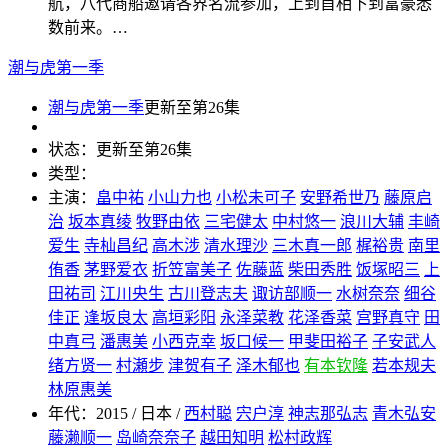
航，八代商船邀请各界名流参加，上到首相下到富豪悉
数前来。…
潮与虎第一季
潮与虎第一季
更新至第26集
状态：
更新至第26集
类型：
主演：
畠中祐
小山力也
小松未可子
安野希世乃
藤原启
治
坂本真绫
牧野由依
三宅健太
中村悠一
浪川大辅
丰崎
爱生
寺杣昌纪
高木涉
清水理沙
三木真一郎
梶裕贵
南里
侑香
茅野爱衣
折笠富美子
佐藤蓝
柴田秀胜
饭塚昭三
上
田祐司
江川央生
古川登志夫
诹访部顺一
水树奈奈
细谷
佳正
逢坂良太
高垣彩阳
永泽菜教
花泽香菜
宫野真守
田
中真弓
潘惠美
小西克幸
坂口候一
甲斐田裕子
子安武人
绪方贤一
村瀬步
津贺有子
泽木郁也
有本钦隆
若本规夫
林原惠美
年代：
2015 / 日本 /
西村聪
宍户淳
神志那弘志
青木弘安
藤濑顺一
岛崎奈奈子
越田知明
松村政辉