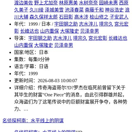
渡边美佐
野上尤加奈
林原惠美
水树奈奈
园崎未惠
西原
久美子
久川绫
泽城美雪
池泽春菜
斋藤千和
神谷浩史
浪
川大辅
森久保祥太郎
石田彰
高木涉
桧山修之
子安武人
年代：
1999 / 日本 /
宇田钢之助
志水淳儿
境宗久
宮元宏
彰
长峰达也
山内重保
大塚隆史
贝泽幸男
导演：
宇田钢之助
志水淳儿
境宗久
宮元宏彰
长峰达也
山内重保
大塚隆史
贝泽幸男
国家/地区：
日本
集数：
每集0分钟
语言/字幕：
日语
年代：
1999
更新时间：
2026-08-03 10:00:07
详细介绍：
传奇海盗哥尔?D?罗杰在临死前曾留下关于
其毕生的财富“One Piece”的消息，由此引得群雄并起，
众海盗们为了这笔传说中的巨额财富展开争夺，各种势
力、…
名侦探柯南：水平线上的阴谋