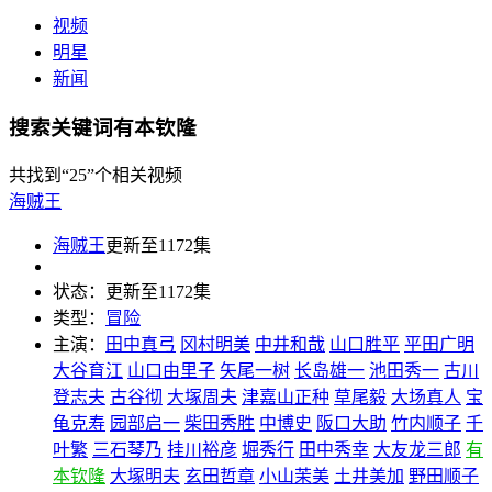
视频
明星
新闻
搜索关键词有本钦隆
共找到
“25”
个相关视频
海贼王
海贼王
更新至1172集
状态：
更新至1172集
类型：
冒险
主演：
田中真弓
冈村明美
中井和哉
山口胜平
平田广明
大谷育江
山口由里子
矢尾一树
长岛雄一
池田秀一
古川
登志夫
古谷彻
大塚周夫
津嘉山正种
草尾毅
大场真人
宝
龟克寿
园部启一
柴田秀胜
中博史
阪口大助
竹内顺子
千
叶繁
三石琴乃
挂川裕彦
堀秀行
田中秀幸
大友龙三郎
有
本钦隆
大塚明夫
玄田哲章
小山茉美
土井美加
野田顺子