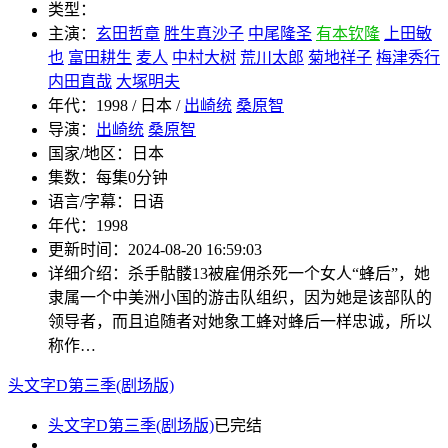
类型：
主演：
玄田哲章
胜生真沙子
中尾隆圣
有本钦隆
上田敏
也
富田耕生
麦人
中村大树
荒川太郎
菊地祥子
梅津秀行
内田直哉
大塚明夫
年代：
1998 / 日本 /
出崎统
桑原智
导演：
出崎统
桑原智
国家/地区：
日本
集数：
每集0分钟
语言/字幕：
日语
年代：
1998
更新时间：
2024-08-20 16:59:03
详细介绍：
杀手骷髅13被雇佣杀死一个女人“蜂后”，她
隶属一个中美洲小国的游击队组织，因为她是该部队的
领导者，而且追随者对她象工蜂对蜂后一样忠诚，所以
称作…
头文字D第三季(剧场版)
头文字D第三季(剧场版)
已完结