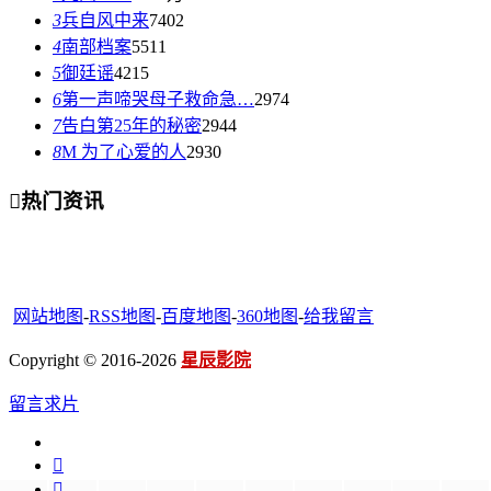
3
兵自风中来
7402
4
南部档案
5511
5
御廷谣
4215
6
第一声啼哭母子救命急…
2974
7
告白第25年的秘密
2944
8
M 为了心爱的人
2930

热门资讯
网站地图
-
RSS地图
-
百度地图
-
360地图
-
给我留言
Copyright © 2016-2026
星辰影院
留言求片

