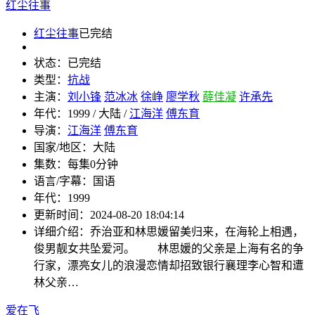
红尘往事
红尘往事
已完结
状态：
已完结
类型：
抗战
主演：
刘小锋
范冰冰
徐峥
廖学秋
薛佳凝
许承先
年代：
1999 / 大陆 /
江海洋
傅东育
导演：
江海洋
傅东育
国家/地区：
大陆
集数：
每集0分钟
语言/字幕：
国语
年代：
1999
更新时间：
2024-08-20 18:04:14
详细介绍：
乔治亚和林思媛留美归来，在海轮上相遇，
俊男靓女共坠爱河。 林思媛的父亲是上海有名的争
行家，漂亮女儿的浪漫恋情却招致银行襄理李心智和遭
林父亲…
爱在飞