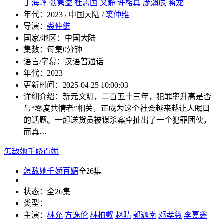
丁海峰
张隽溢
杜志国
文静
许榕真
庞瀚辰
蒋龙
年代：
2023 / 中国大陆 /
裘仲维
导演：
裘仲维
国家/地区：
中国大陆
集数：
每集0分钟
语言/字幕：
汉语普通话
年代：
2023
更新时间：
2025-04-25 10:00:03
详细介绍：
新元文明，二百五十三年，犯罪率升高是否
与“零度共情者”相关，正成为这个社会越来越让人瞩目
的话题。一起送货员被谋杀案牵扯出了一个犯罪团伙，
而真…
怎敌她千娇百媚
怎敌她千娇百媚
全26集
状态：
全26集
类型：
主演：
林允
方逸伦
林柏叡
赵晴
郭迦南
邓孝慈
李嘉鑫