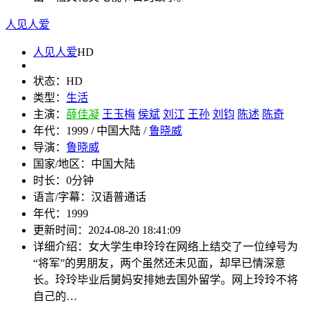
人见人爱
人见人爱
HD
状态：
HD
类型：
生活
主演：
薛佳凝
王玉梅
侯斌
刘江
王孙
刘钧
陈述
陈奇
年代：
1999 / 中国大陆 /
鲁晓威
导演：
鲁晓威
国家/地区：
中国大陆
时长：
0分钟
语言/字幕：
汉语普通话
年代：
1999
更新时间：
2024-08-20 18:41:09
详细介绍：
女大学生申玲玲在网络上结交了一位绰号为
“将军”的男朋友，两个虽然还未见面，却早已情深意
长。玲玲毕业后舅妈安排她去国外留学。网上玲玲不将
自己的…