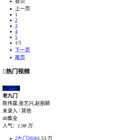
首页
上一页
1
2
3
4
5
1/5
下一页
尾页

热门视频
48集全
1
老九门
陈伟霆,张艺兴,赵丽颖
未录入 / 其他
48集全
人气：
1.98 万
2
九门2026
1.53 万