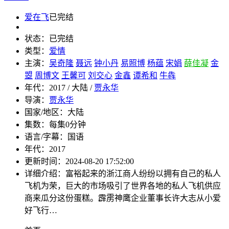
爱在飞
已完结
状态：
已完结
类型：
爱情
主演：
吴奇隆
聂远
钟小丹
易照博
杨蕴
宋娟
薛佳凝
金
曌
周博文
王馨可
刘交心
金鑫
谭希和
牛犇
年代：
2017 / 大陆 /
贾永华
导演：
贾永华
国家/地区：
大陆
集数：
每集0分钟
语言/字幕：
国语
年代：
2017
更新时间：
2024-08-20 17:52:00
详细介绍：
富裕起来的浙江商人纷纷以拥有自己的私人
飞机为荣，巨大的市场吸引了世界各地的私人飞机供应
商来瓜分这份蛋糕。霹雳神鹰企业董事长许大志从小爱
好飞行…