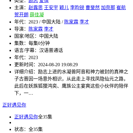
类型：
励志
爱情
主演：
赵露思
王安宇
颖儿
李昀锐
曹斐然
加奈那
崔航
贺开朗
薛佳凝
年代：
2023 / 中国大陆 /
陈家霖
李才
导演：
陈家霖
李才
国家/地区：
中国大陆
集数：
每集0分钟
语言/字幕：
汉语普通话
年代：
2023
更新时间：
2024-08-20 19:08:29
详细介绍：
励志上进的水凝兽阿音和神力被封的真神之
子古晋因一场意外相识，从此走上寻找凤隐仙元之路，
此后在妖族狐狸鸿奕、鹰族公主宴爽这些小伙伴的陪伴
下，一…
正好遇见你
正好遇见你
全35集
状态：
全35集