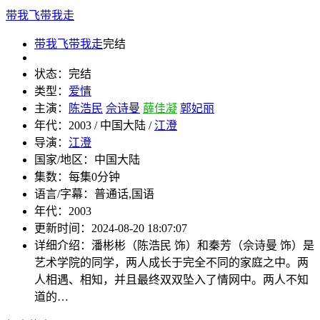
带我飞带我走
带我飞带我走
完结
状态：
完结
类型：
爱情
主演：
陈浩民
佘诗曼
薛佳凝
郭妃丽
年代：
2003 / 中国大陆 /
江澄
导演：
江澄
国家/地区：
中国大陆
集数：
每集0分钟
语言/字幕：
普通话,国语
年代：
2003
更新时间：
2024-08-20 18:07:07
详细介绍：
潘彬彬（陈浩民 饰）和秦芳（佘诗曼 饰）是
艺术学院的同学，两人成长于完全不同的家庭之中。两
人相遇、相知，并且最终双双坠入了情网中。两人不知
道的…