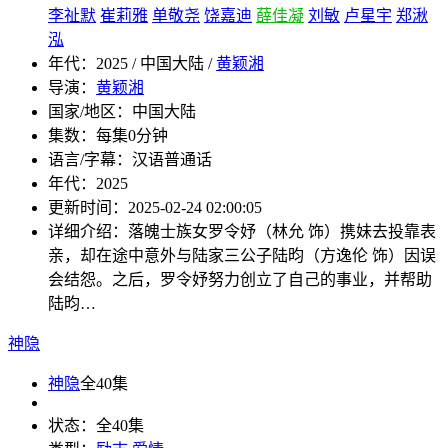
李祉默
崔莉雅
单敬尧
饶嘉迪
薛佳凝
刘敏
卢星宇
郑湫
泓
年代：
2025 / 中国大陆 /
黄颖湘
导演：
黄颖湘
国家/地区：
中国大陆
集数：
每集0分钟
语言/字幕：
汉语普通话
年代：
2025
更新时间：
2025-02-24 02:00:05
详细介绍：
落魄士族女罗令妤（林允 饰）携妹去投靠表
亲，却在途中意外与陆家三公子陆昀（方逸伦 饰）因误
会结怨。之后，罗令妤努力创立了自己的事业，并帮助
陆昀…
神隐
神隐
全40集
状态：
全40集