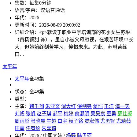
集数：
每集0分钟
语言/字幕：
汉语普通话
年代：
2026
更新时间：
2026-08-09 20:00:02
详细介绍：
<p>就读于职业中学培训部的花季女生苏琳
（黄杨钿甜 饰），虽自小被父母忽视，在艰苦环境中长
大，但她始终刻苦学习，憧憬未来。为此，苏琳苦练
口…
太平年
太平年
全48集
状态：
全48集
类型：
主演：
魏千翔
朱亚文
倪大红
保剑锋
蒋恺
于洋
海一天
刘畅
张帆
赵子琪
郝平
梅婷
俞灏明
吴昊宸
董勇
薛佳凝
周雨彤
张晓晨
牛超
白宇
赫子铭
贾宏伟
尤勇智
尤靖茹
田雷
任宥纶
朱嘉琦
年代：
2026 / 中国大陆 /
杨磊
陆贝珂