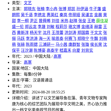
类型：
文艺
主演：
郭晓东
张楠
李小冉
张博
郑凯
孙伊涵
牛子藩
盛
朗熙
吴千语
李德龙
惠英红
秦岚
佟丽娅
吴谨言
金晨
景
甜
李一桐
尹正
曾舜晞
刘佳
米热
赵晴
张垒
王艳
薛佳凝
盛一伦
郑云龙
李晟
刘敏
程莉莎
骆文博
金绪泽
赫雷
王
西
黄新淳
杨天宇
沈月
王茂蕾
洪剑涛
郑国霖
于文文
张
俪
马跃
李洪涛
海一天
喻恩泰
何赛飞
郑晓宁
牛飘
刘萌
萌
张赫
陈雨锶
三浦研一
马小茜
康群智
张璇
侯长荣
沈
保平
汪汐潮
陈博豪
高泰宇
嵇嘉禾
向夏
刘背实
年代：
2023 / 中国大陆 /
高寒
导演：
高寒
国家/地区：
中国大陆
集数：
每集0分钟
语言/字幕：
汉语普通话
年代：
2023
更新时间：
2024-08-20 18:55:25
详细介绍：
讲述了以文艺编导鱼在藻、青年文物专家陶
唐为核心的综艺团队为展现中华文明之美，齐心协力推
出一档文化类电视节目的故事。