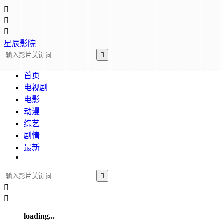



星辰影院

首页
电视剧
电影
动漫
综艺
剧情
最新



loading...