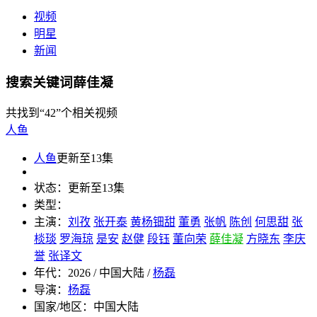
视频
明星
新闻
搜索关键词薛佳凝
共找到
“42”
个相关视频
人鱼
人鱼
更新至13集
状态：
更新至13集
类型：
主演：
刘孜
张开泰
黄杨钿甜
董勇
张帆
陈创
何思甜
张
棪琰
罗海琼
是安
赵健
段钰
董向荣
薛佳凝
方晓东
李庆
誉
张译文
年代：
2026 / 中国大陆 /
杨磊
导演：
杨磊
国家/地区：
中国大陆