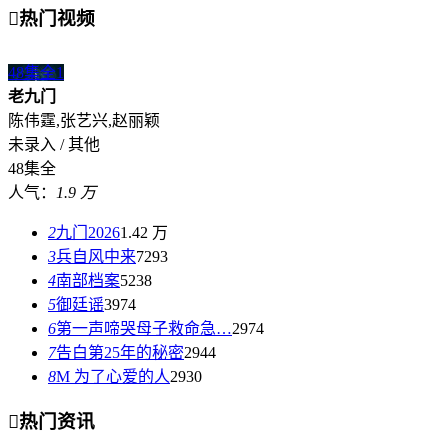

热门视频
48集全
1
老九门
陈伟霆,张艺兴,赵丽颖
未录入 / 其他
48集全
人气：
1.9 万
2
九门2026
1.42 万
3
兵自风中来
7293
4
南部档案
5238
5
御廷谣
3974
6
第一声啼哭母子救命急…
2974
7
告白第25年的秘密
2944
8
M 为了心爱的人
2930

热门资讯