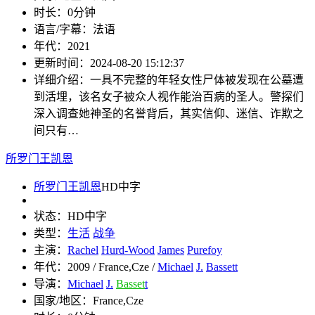
时长：
0分钟
语言/字幕：
法语
年代：
2021
更新时间：
2024-08-20 15:12:37
详细介绍：
一具不完整的年轻女性尸体被发现在公墓遭
到活埋，该名女子被众人视作能治百病的圣人。警探们
深入调查她神圣的名誉背后，其实信仰、迷信、诈欺之
间只有…
所罗门王凯恩
所罗门王凯恩
HD中字
状态：
HD中字
类型：
生活
战争
主演：
Rachel
Hurd-Wood
James
Purefoy
年代：
2009 / France,Cze /
Michael
J.
Bassett
导演：
Michael
J.
Basset
t
国家/地区：
France,Cze