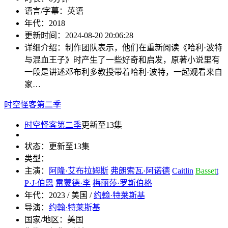
语言/字幕：
英语
年代：
2018
更新时间：
2024-08-20 20:06:28
详细介绍：
制作团队表示，他们在重新阅读《哈利·波特
与混血王子》时产生了一些好奇和启发，原著小说里有
一段是讲述邓布利多教授带着哈利·波特，一起观看来自
家…
时空怪客第二季
时空怪客第二季
更新至13集
状态：
更新至13集
类型：
主演：
阿隆·艾布拉姆斯
弗朗索瓦·阿诺德
Caitlin
Basset
t
P·J·伯恩
雷蒙德·李
梅丽莎·罗斯伯格
年代：
2023 / 美国 /
约翰·特莱斯基
导演：
约翰·特莱斯基
国家/地区：
美国