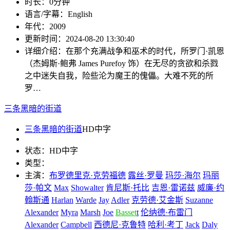
时长：
0分钟
语言/字幕：
English
年代：
2009
更新时间：
2024-08-20 13:30:40
详细介绍：
在那个充满战争和巫术的时代，所罗门·凯恩
（杰姆斯·鲍弗 James Purefoy 饰）在无尽的贪欲和杀戮
之中迷失自我，险些沦为魔王的傀儡。大难不死的所
罗…
三条黑暗的街道
三条黑暗的街道
HD中字
状态：
HD中字
类型：
主演：
布罗德里克·克劳福德
露丝·罗曼
玛莎·海尔
玛丽
莎·帕文
Max
Showalter
肯尼斯·托比
吉恩·雷诺兹
威廉·约
翰斯通
Harlan
Warde
Jay
Adler
克劳德·艾金斯
Suzanne
Alexander
Myra
Marsh
Joe
Basset
t
伦纳德·布雷门
Alexander
Campbell
西德尼·克鲁特
哈利·考丁
Jack
Daly