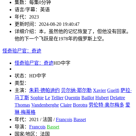
集数：
每集0分钟
语言/字幕：
英语
年代：
2023
更新时间：
2024-08-20 19:40:47
详细介绍：
本，虽然他的记忆恢复了，但他没有回家。
他的下一个飞跃是在1978年的俄罗斯上空。
怪奇验尸官：奇迹
怪奇验尸官：奇迹
HD中字
状态：
HD中字
类型：
主演：
朱莉·德帕迪约
贝尔纳·耶尔勒
Xavier
Guelfi
萨拉·
马丁斯
Sophie
Le
Tellier
Quentin
Baillot
Hubert
Delattre
Thomas
Vandenberghe
Claire
Borotra
劳伦特·奥尔梅多
爱
琳·梅蒂格
年代：
2021 / 法国 /
François
Basset
导演：
François
Basset
国家/地区：
法国