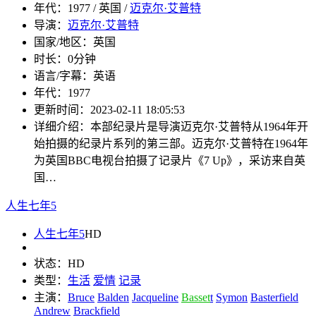
年代：
1977 / 英国 /
迈克尔·艾普特
导演：
迈克尔·艾普特
国家/地区：
英国
时长：
0分钟
语言/字幕：
英语
年代：
1977
更新时间：
2023-02-11 18:05:53
详细介绍：
本部纪录片是导演迈克尔·艾普特从1964年开
始拍摄的纪录片系列的第三部。迈克尔·艾普特在1964年
为英国BBC电视台拍摄了记录片《7 Up》，采访来自英
国…
人生七年5
人生七年5
HD
状态：
HD
类型：
生活
爱情
记录
主演：
Bruce
Balden
Jacqueline
Basset
t
Symon
Basterfield
Andrew
Brackfield