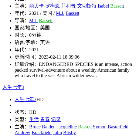
主演：
丽贝卡·罗梅恩
菲利普·文切斯特
Isabel
Basset
t
年代：
2021 / 美国 /
M.J.
Bassett
导演：
M.J.
Basset
t
国家/地区：
美国
时长：
0分钟
语言/字幕：
英语
年代：
2021
更新时间：
2023-02-11 18:39:06
详细介绍：
ENDANGERED SPECIES is an intense, action
packed survival-adventure about a wealthy American family
who travel to the vast African wilderness…
人生七年3
人生七年3
HD
状态：
HD
类型：
生活
青春
记录
主演：
Bruce
Balden
Jacqueline
Basset
t
Symon
Basterfield
Andrew
Brackfield
John
Brisby