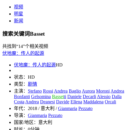
视频
明星
新闻
搜索关键词Basset
共找到
“14”
个相关视频
伏地魔：传人的起源
伏地魔：传人的起源
HD
状态：
HD
类型：
剧情
主演：
Stefano
Rossi
Andrea
Baglio
Aurora
Moroni
Andrea
Bonfanti
Gelsomina
Basset
ti
Daniele
Decarli
Alessio
Dalla
Costa
Andrea
Deanesi
Davide
Ellena
Maddalena
Orcali
年代：
2018 / 意大利 /
Gianmaria
Pezzato
导演：
Gianmaria
Pezzato
国家/地区：
意大利
时长：
0分钟