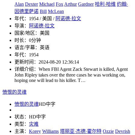
Alan
Dexter
Michael
Fox
Arthur
Gardner
哈利·哈维
约翰·
因德里萨诺
Bill
McLean
年代：
1954 / 美国 /
阿诺德·拉文
导演：
阿诺德·拉文
国家/地区：
美国
时长：
0分钟
语言/字幕：
英语
年代：
1954
更新时间：
2024-08-20 12:36:14
详细介绍：
When FBI Agent Zack Stewart is killed, Agent
John Ripley takes over the three cases he was working on,
hoping one will lead to his killer. T…
愤恨的灵魂
愤恨的灵魂
HD中字
状态：
HD中字
类型：
灾难
主演：
Korey
Williams
塔丽亚·杰德·霍尔特
Ozzie
Devrish