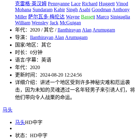
克雷格·英汉姆
Pennyanne
Lace
Richard
Huggett
Vinod
Mohana
Sundaram
Kabir
Singh
Asabi
Goodman
Anthony
Miller
萨尔瓦多·梅伦达
Wayne
Basset
t
Marco
Sinigaglia
William
Wensley
Jack
McGuigan
年代：
2020 / 其它 /
Ilanthirayan
Alan
Arumugam
导演：
Ilanthirayan
Alan
Arumugam
国家/地区：
其它
时长：
0分钟
语言/字幕：
英语
年代：
2020
更新时间：
2024-08-20 12:24:56
详细介绍：
讲述一个地区受到许多神秘灾难和厄运袭
击，因为未知的灵魂透过一名年轻男子来引诱人们，将
他们带向令人战栗的命运。
马头
马头
HD中字
状态：
HD中字