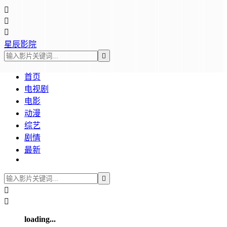



星辰影院

首页
电视剧
电影
动漫
综艺
剧情
最新



loading...