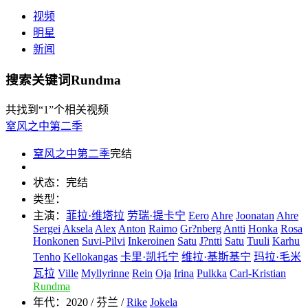
视频
明星
新闻
搜索关键词Rundma
共找到
“1”
个相关视频
窒风之中第二季
窒风之中第二季
完结
状态：
完结
类型：
主演：
菲拉·维塔拉
劳瑞·提卡宁
Eero
Ahre
Joonatan
Ahre
Sergei
Aksela
Alex
Anton
Raimo
Gr?nberg
Antti
Honka
Rosa
Honkonen
Suvi-Pilvi
Inkeroinen
Satu
J?ntti
Satu
Tuuli
Karhu
Tenho
Kellokangas
卡里·凯托宁
维拉·基斯基宁
玛拉·毛米
瓦拉
Ville
Myllyrinne
Rein
Oja
Irina
Pulkka
Carl-Kristian
Rundma
年代：
2020 / 芬兰 /
Rike
Jokela