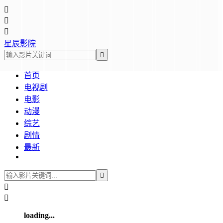



星辰影院

首页
电视剧
电影
动漫
综艺
剧情
最新



loading...