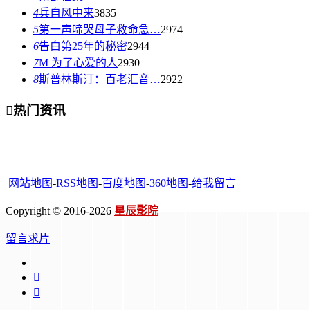
4
兵自风中来
3835
5
第一声啼哭母子救命急…
2974
6
告白第25年的秘密
2944
7
M 为了心爱的人
2930
8
斯普林斯汀：百老汇音…
2922

热门资讯
网站地图
-
RSS地图
-
百度地图
-
360地图
-
给我留言
Copyright © 2016-2026
星辰影院
留言求片

