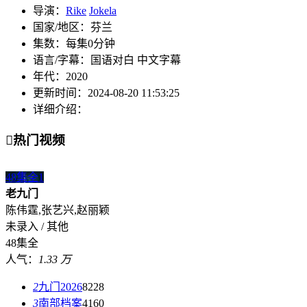
导演：
Rike
Jokela
国家/地区：
芬兰
集数：
每集0分钟
语言/字幕：
国语对白 中文字幕
年代：
2020
更新时间：
2024-08-20 11:53:25
详细介绍：

热门视频
48集全
1
老九门
陈伟霆,张艺兴,赵丽颖
未录入 / 其他
48集全
人气：
1.33 万
2
九门2026
8228
3
南部档案
4160