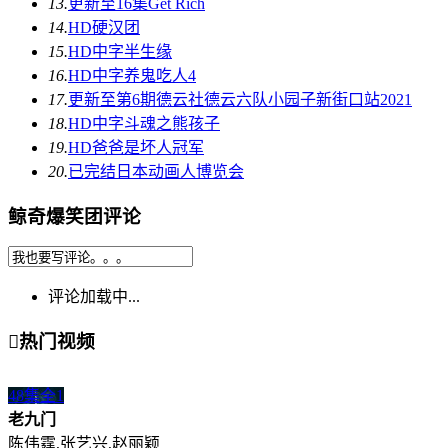
13.
更新至16集
Get Rich
14.
HD
硬汉团
15.
HD中字
半生缘
16.
HD中字
养鬼吃人4
17.
更新至第6期
德云社德云六队小园子新街口站2021
18.
HD中字
斗魂之熊孩子
19.
HD
爸爸是坏人冠军
20.
已完结
日本动画人博览会
鲸奇爆笑团评论
评论加载中...

热门视频
48集全
1
老九门
陈伟霆,张艺兴,赵丽颖