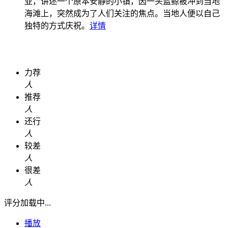
亚，讲述一个原本安静的小镇，因一头蓝鲸被冲到当地
海滩上，突然成为了人们关注的焦点。当地人便以自己
独特的方式庆祝。
详情
力荐
人
推荐
人
还行
人
较差
人
很差
人
评分加载中...
播放