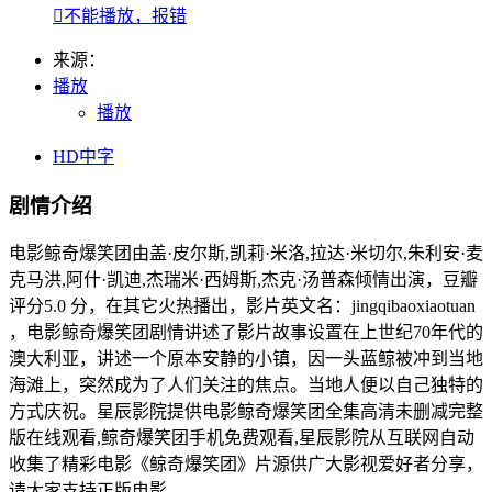

不能播放，报错
来源：
播放
播放
HD中字
剧情介绍
电影鲸奇爆笑团由盖·皮尔斯,凯莉·米洛,拉达·米切尔,朱利安·麦
克马洪,阿什·凯迪,杰瑞米·西姆斯,杰克·汤普森倾情出演，豆瓣
评分5.0 分，在其它火热播出，影片英文名：jingqibaoxiaotuan
，电影鲸奇爆笑团剧情讲述了影片故事设置在上世纪70年代的
澳大利亚，讲述一个原本安静的小镇，因一头蓝鲸被冲到当地
海滩上，突然成为了人们关注的焦点。当地人便以自己独特的
方式庆祝。星辰影院提供电影鲸奇爆笑团全集高清未删减完整
版在线观看,鲸奇爆笑团手机免费观看,星辰影院从互联网自动
收集了精彩电影《鲸奇爆笑团》片源供广大影视爱好者分享，
请大家支持正版电影。