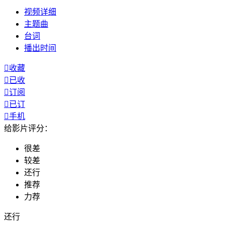
视频
详细
主题曲
台词
播出
时间

收藏

已收

订阅

已订

手机
给影片评分：
很差
较差
还行
推荐
力荐
还行