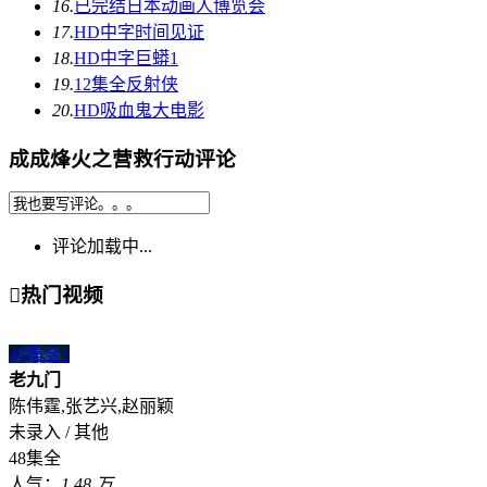
16.
已完结
日本动画人博览会
17.
HD中字
时间见证
18.
HD中字
巨蟒1
19.
12集全
反射侠
20.
HD
吸血鬼大电影
成成烽火之营救行动评论
评论加载中...

热门视频
48集全
1
老九门
陈伟霆,张艺兴,赵丽颖
未录入 / 其他
48集全
人气：
1.48 万