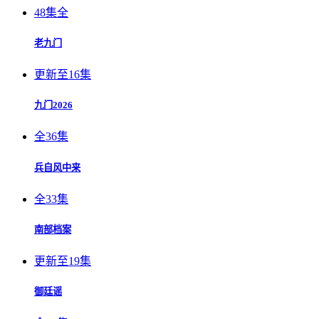
48集全
老九门
更新至16集
九门2026
全36集
兵自风中来
全33集
南部档案
更新至19集
御廷谣