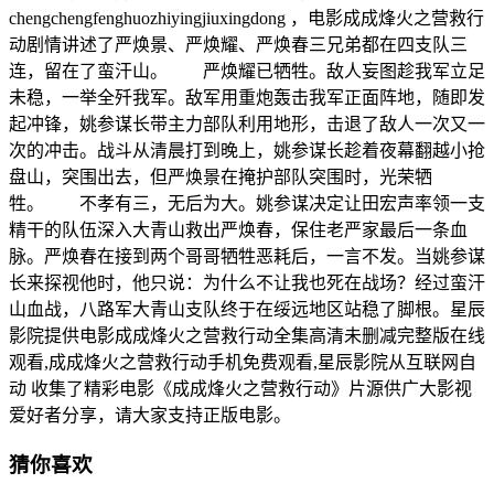
chengchengfenghuozhiyingjiuxingdong ，电影成成烽火之营救行
动剧情讲述了严焕景、严焕耀、严焕春三兄弟都在四支队三
连，留在了蛮汗山。 严焕耀已牺牲。敌人妄图趁我军立足
未稳，一举全歼我军。敌军用重炮轰击我军正面阵地，随即发
起冲锋，姚参谋长带主力部队利用地形，击退了敌人一次又一
次的冲击。战斗从清晨打到晚上，姚参谋长趁着夜幕翻越小抢
盘山，突围出去，但严焕景在掩护部队突围时，光荣牺
牲。 不孝有三，无后为大。姚参谋决定让田宏声率领一支
精干的队伍深入大青山救出严焕春，保住老严家最后一条血
脉。严焕春在接到两个哥哥牺牲恶耗后，一言不发。当姚参谋
长来探视他时，他只说：为什么不让我也死在战场？经过蛮汗
山血战，八路军大青山支队终于在绥远地区站稳了脚根。星辰
影院提供电影成成烽火之营救行动全集高清未删减完整版在线
观看,成成烽火之营救行动手机免费观看,星辰影院从互联网自
动 收集了精彩电影《成成烽火之营救行动》片源供广大影视
爱好者分享，请大家支持正版电影。
猜你喜欢