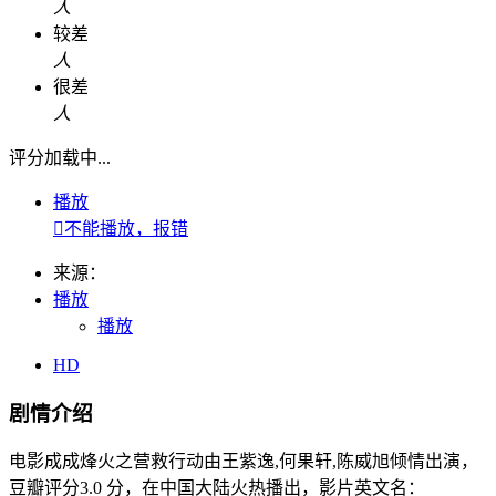
人
较差
人
很差
人
评分加载中...
播放

不能播放，报错
来源：
播放
播放
HD
剧情介绍
电影成成烽火之营救行动由王紫逸,何果轩,陈威旭倾情出演，
豆瓣评分3.0 分，在中国大陆火热播出，影片英文名：