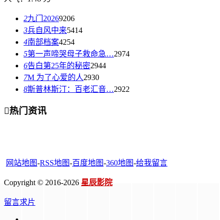
2
九门2026
9206
3
兵自风中来
5414
4
南部档案
4254
5
第一声啼哭母子救命急…
2974
6
告白第25年的秘密
2944
7
M 为了心爱的人
2930
8
斯普林斯汀：百老汇音…
2922

热门资讯
网站地图
-
RSS地图
-
百度地图
-
360地图
-
给我留言
Copyright © 2016-2026
星辰影院
留言求片