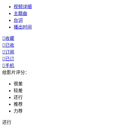
视频
详细
主题曲
台词
播出
时间

收藏

已收

订阅

已订

手机
给影片评分：
很差
较差
还行
推荐
力荐
还行