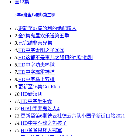
全12集
3年B班金八老师第三季
1.
更新至07集
哈利的绝配情人
2.
全7集
鬼屋欢乐送第五季
3.
已完结
非亲兄弟
4.
HD中字
太阳之子2020
5.
HD
这都不是事儿之强扭的“瓜”也甜
6.
HD中字
功夫棒球
7.
HD中字
霹雳神捕
8.
HD中字
马上双雄
9.
更新至16集
Get Rich
10.
HD
硬汉团
11.
HD中字
半生缘
12.
HD中字
养鬼吃人4
13.
更新至第6期
德云社德云六队小园子新街口站2021
14.
HD中字
斗魂之熊孩子
15.
HD
爸爸是坏人冠军