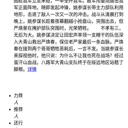
图趁我军立足未稳，一举全歼我军。敌军用重炮轰击我
军正面阵地，随即发起冲锋，姚参谋长带主力部队利用
地形，击退了敌人一次又一次的冲击。战斗从清晨打到
晚上，姚参谋长趁着夜幕翻越小抢盘山，突围出去，但
严焕景在掩护部队突围时，光荣牺牲。 不孝有三，
无后为大。姚参谋决定让田宏声率领一支精干的队伍深
入大青山救出严焕春，保住老严家最后一条血脉。严焕
春在接到两个哥哥牺牲恶耗后，一言不发。当姚参谋长
来探视他时，他只说：为什么不让我也死在战场？经过
蛮汗山血战，八路军大青山支队终于在绥远地区站稳了
脚根。
详情
力荐
人
推荐
人
还行