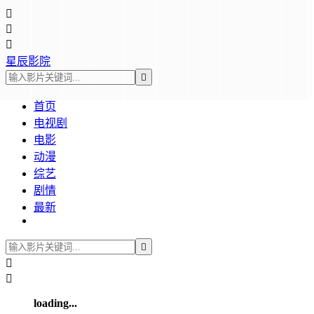



星辰影院

首页
电视剧
电影
动漫
综艺
剧情
最新



loading...