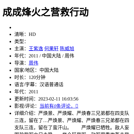
成成烽火之营救行动
清晰：
HD
类型：
主演：
王紫逸
何果轩
陈威旭
年代：
2011 / 中国大陆 / 周伟
导演：
周伟
国家/地区：
中国大陆
时长：
120分钟
语言/字幕：
汉语普通话
年代：
2011
更新时间：
2023-02-11 16:03:56
影视/评论：
当前有
0
条评论，

详细介绍：
严焕景、严焕耀、严焕春三兄弟都在四支队
三连，留在了…
严焕景、严焕耀、严焕春三兄弟都在四
支队三连，留在了蛮汗山。 严焕耀已牺牲。敌人妄