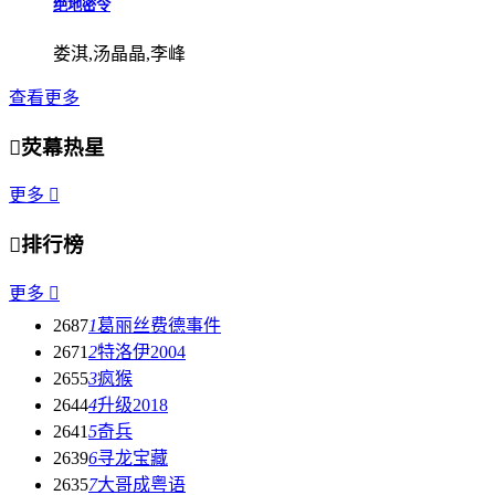
绝地密令
娄淇,汤晶晶,李峰
查看更多

荧幕热星
更多


排行榜
更多

2687
1
葛丽丝费德事件
2671
2
特洛伊2004
2655
3
疯猴
2644
4
升级2018
2641
5
奇兵
2639
6
寻龙宝藏
2635
7
大哥成粤语