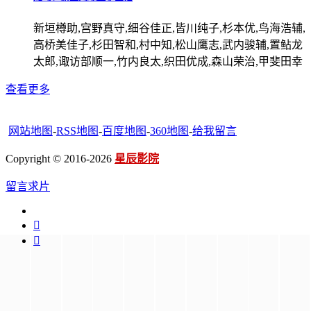
新垣樽助,宫野真守,细谷佳正,皆川纯子,杉本优,鸟海浩辅,
高桥美佳子,杉田智和,村中知,松山鹰志,武内骏辅,置鲇龙
太郎,诹访部顺一,竹内良太,织田优成,森山荣治,甲斐田幸
查看更多
网站地图
-
RSS地图
-
百度地图
-
360地图
-
给我留言
Copyright © 2016-2026
星辰影院
留言求片

