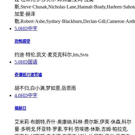
斯,Steve·Chusak,Nicholas·Lane,Hannah·Brady,Harleen·Sahota,
加里·赫泽
勒,Robert·Ashe,Sydney·Blackburn,Declan·Gill,Cameron·Ant
5.0
HD中字
恐怖感受
约迪·特伦,凯文·麦克克科尔,Iris,Svis
5.0
HD国语
奇谭纸刃渡荒墟
胡不归,白小满,梦如意,岳思雨
4.0
HD中字
揭秘日
艾米莉·布朗特,乔什·奥康纳,科林·费尔斯,伊芙·休森,科尔
曼·多明戈,怀亚特·罗素,亨利·劳埃德-休斯,吉姆·帕拉克,