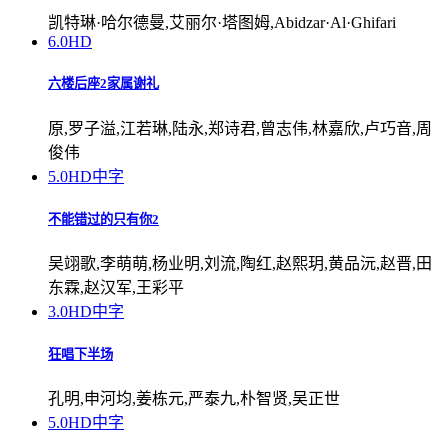
凯特琳·哈尔德曼,艾丽尔·塔图姆,Abidzar·Al·Ghifari
6.0
HD
六楼后座2家属谢礼
原,罗子溢,江若琳,陆永,郑诗君,曾志伟,林嘉欣,卢巧音,周
俊伟
5.0
HD中字
不能错过的只有你2
吴翊歌,李萌萌,杨业明,刘流,陶红,赵熙玥,黄品沅,赵晋,田
东霖,赵汉军,王彩平
3.0
HD中字
狂唱下半场
孔明,申河均,姜栋元,严泰九,朴智贤,吴正世
5.0
HD中字