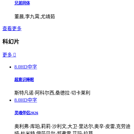
兄弟同体
董晨,李九霄,尤靖茹
查看更多
科幻片
更多

8.0
HD中字
超意识睡眠
斯特凡诺·阿科尔西,桑德拉·切卡莱利
8.0
HD中字
灵魂伴侣2026
奥利弗·库珀,莉莉·沙利文,大卫·里达尔,奥辛·皮雷,克劳迪
娅·杜米特,伊莎贝尔·邦弗雷,艾玛·拉莫