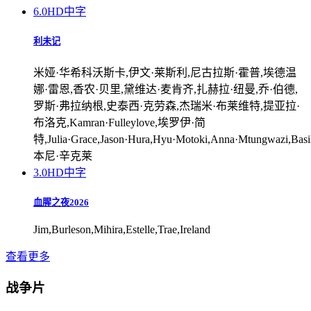
6.0
HD中字
利未记
米娅·华希科沃斯卡,伊文·莱斯利,尼古拉斯·霍普,埃德温
娜·雷恩,香农·贝里,黛维达·麦肯齐,扎赫拉·纽曼,乔·伯德,
罗斯·弗拉纳根,史泰西·克劳森,杰瑞米·布莱维特,提亚拉·
布洛克,Kamran·Fulleylove,埃罗伊·简
特,Julia·Grace,Jason·Hura,Hyu·Motoki,Anna·Mtungwazi,Basil·
本尼·辛克莱
3.0
HD中字
血腥之夜2026
Jim,Burleson,Mihira,Estelle,Trae,Ireland
查看更多
战争片