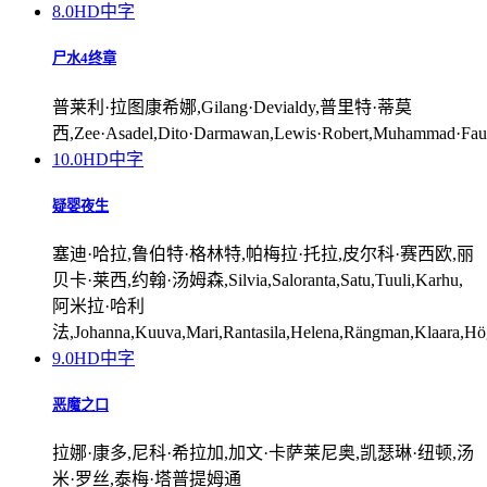
8.0
HD中字
尸水4终章
普莱利·拉图康希娜,Gilang·Devialdy,普里特·蒂莫
西,Zee·Asadel,Dito·Darmawan,Lewis·Robert,Muhammad·Fauzan
10.0
HD中字
疑婴夜生
塞迪·哈拉,鲁伯特·格林特,帕梅拉·托拉,皮尔科·赛西欧,丽
贝卡·莱西,约翰·汤姆森,Silvia,Saloranta,Satu,Tuuli,Karhu,
阿米拉·哈利
法,Johanna,Kuuva,Mari,Rantasila,Helena,Rängman,Klaara,Hö
9.0
HD中字
恶魔之口
拉娜·康多,尼科·希拉加,加文·卡萨莱尼奥,凯瑟琳·纽顿,汤
米·罗丝,泰梅·塔普提姆通