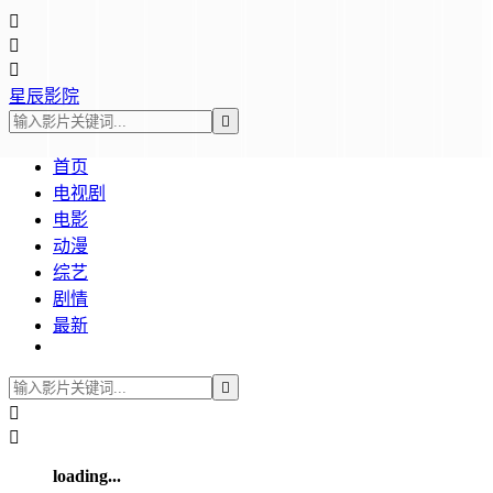



星辰影院

首页
电视剧
电影
动漫
综艺
剧情
最新



loading...