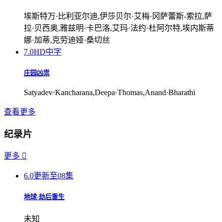
埃斯特万·比利亚尔迪,伊莎贝尔·艾梅·冈萨蕾斯-索拉,萨
拉·贝西奥,雅兹明·卡巴洛,艾玛·法约·杜阿尔特,埃内斯蒂
娜·加蒂,克劳迪娅·桑切丝
7.0
HD中字
庄园凶祟
Satyadev·Kancharana,Deepa·Thomas,Anand·Bharathi
查看更多
纪录片
更多

6.0
更新至08集
地球·劫后重生
未知