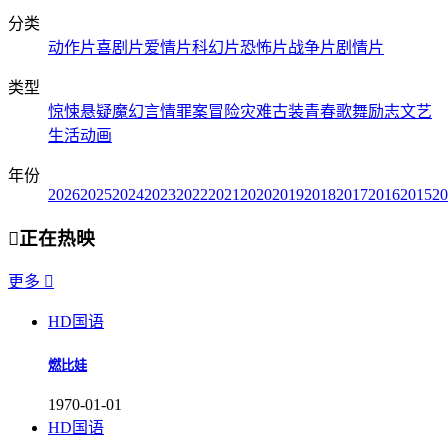
分类
动作片
喜剧片
爱情片
科幻片
恐怖片
战争片
剧情片
类型
惊悚
悬疑
魔幻
言情
罪案
冒险
灾难
古装
青春
歌舞
励志
文艺
生活
动画
年份
2026
2025
2024
2023
2022
2021
2020
2019
2018
2017
2016
2015
20

正在热映
更多

HD国语
燃比娃
1970-01-01
HD国语