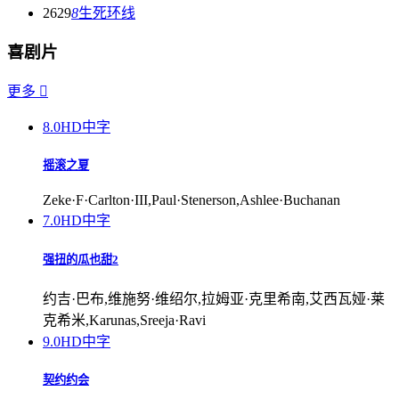
2629
8
生死环线
喜剧片
更多

8.0
HD中字
摇滚之夏
Zeke·F·Carlton·III,Paul·Stenerson,Ashlee·Buchanan
7.0
HD中字
强扭的瓜也甜2
约吉·巴布,维施努·维绍尔,拉姆亚·克里希南,艾西瓦娅·莱
克希米,Karunas,Sreeja·Ravi
9.0
HD中字
契约约会