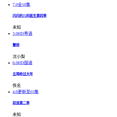
7.0
全10集
闪闪的儿科医生第四季
未知
3.0
HD粤语
瞽师
沈小梨
6.0
HD国语
五埠岭过大年
佚名
4.0
更新至03集
前浪第二季
未知