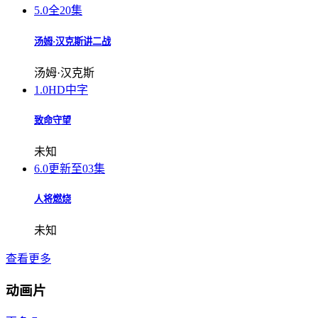
5.0
全20集
汤姆·汉克斯讲二战
汤姆·汉克斯
1.0
HD中字
致命守望
未知
6.0
更新至03集
人将燃烧
未知
查看更多
动画片