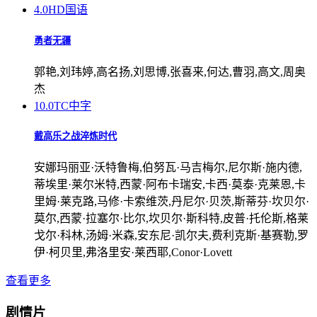
4.0
HD国语
勇者无疆
郭艳,刘玮婷,高名扬,刘思博,张喜来,何达,曹羽,高文,周奥
杰
10.0
TC中字
戴高乐之战淬炼时代
安娜玛丽亚·沃特鲁梅,伯努瓦·马吉梅尔,尼尔斯·施内德,
蒂埃里·莱尔米特,西蒙·阿布卡瑞安,卡西·莫泰·克莱恩,卡
里姆·莱克路,马修·卡索维茨,丹尼尔·贝茨,斯蒂芬·坎贝尔·
莫尔,西蒙·拉塞尔·比尔,坎贝尔·斯科特,皮普·托伦斯,格莱
戈尔·科林,汤姆·米森,安东尼·凯尔夫,费利克斯·基赛勒,罗
伊·柯贝里,弗洛里安·莱西耶,Conor·Lovett
查看更多
剧情片