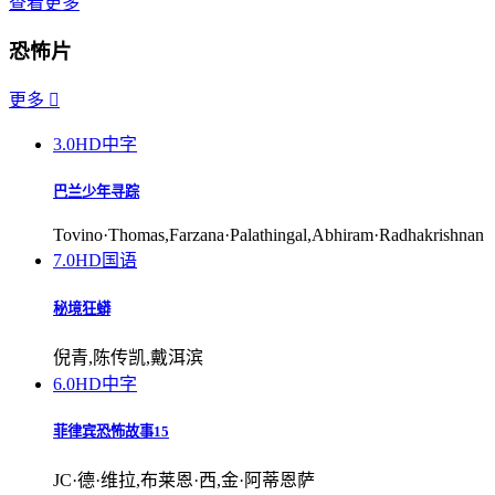
查看更多
恐怖片
更多

3.0
HD中字
巴兰少年寻踪
Tovino·Thomas,Farzana·Palathingal,Abhiram·Radhakrishnan
7.0
HD国语
秘境狂蟒
倪青,陈传凯,戴洱滨
6.0
HD中字
菲律宾恐怖故事15
JC·德·维拉,布莱恩·西,金·阿蒂恩萨