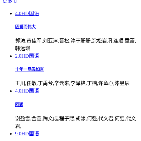
更多

4.0
HD国语
因爱而伟大
郭涛,黄佳军,刘亚津,晋松,淳于珊珊,涂松岩,孔连顺,童蕾,
韩远琪
2.0
HD国语
十年一品温如言
王川,任敏,丁禹兮,辛云来,李泽锋,丁楠,许童心,漆昱辰
4.0
HD国语
阿颖
谢盈雪,金鑫,陶文成,程子熙,胡涂,何强,代文君,何强,代文
君,
9.0
HD国语