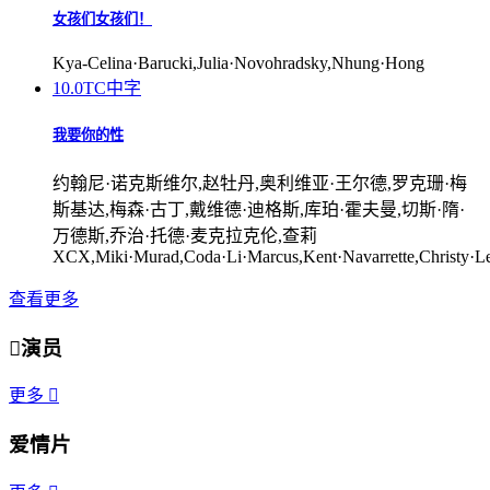
女孩们女孩们！
Kya-Celina·Barucki,Julia·Novohradsky,Nhung·Hong
10.0
TC中字
我要你的性
约翰尼·诺克斯维尔,赵牡丹,奥利维亚·王尔德,罗克珊·梅
斯基达,梅森·古丁,戴维德·迪格斯,库珀·霍夫曼,切斯·隋·
万德斯,乔治·托德·麦克拉克伦,查莉
XCX,Miki·Murad,Coda·Li·Marcus,Kent·Navarrette,Christy·L
查看更多

演员
更多

爱情片