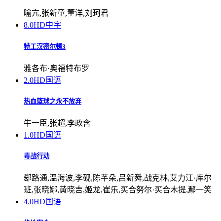
喻亢,张新童,董洋,刘珂君
8.0
HD中字
特工汉密尔顿3
雅各布·奥福特布罗
2.0
HD国语
热血篮球之永不放弃
牛一臣,张超,李政含
1.0
HD国语
毒战行动
郄路通,温海波,李砚,陈芊朵,吕新舜,战克林,艾力江·库尔
班,张晓娜,黄晓吉,姬龙,崔乐,买合努尔·买合木提,鄢一笑
4.0
HD国语