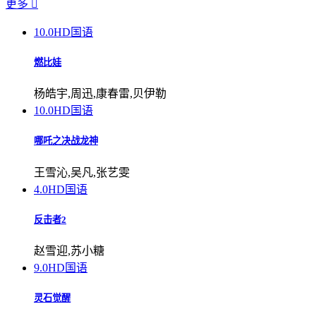
更多

10.0
HD国语
燃比娃
杨皓宇,周迅,康春雷,贝伊勒
10.0
HD国语
哪吒之决战龙神
王雪沁,吴凡,张艺雯
4.0
HD国语
反击者2
赵雪迎,苏小糖
9.0
HD国语
灵石觉醒