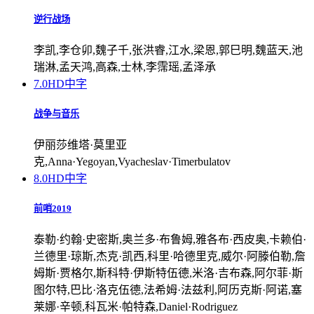
逆行战场
李凯,李仓卯,魏子千,张洪睿,江水,梁恩,郭巳明,魏蓝天,池
瑞淋,孟天鸿,高森,士林,李霈瑶,孟泽承
7.0
HD中字
战争与音乐
伊丽莎维塔·莫里亚
克,Anna·Yegoyan,Vyacheslav·Timerbulatov
8.0
HD中字
前哨2019
泰勒·约翰·史密斯,奥兰多·布鲁姆,雅各布·西皮奥,卡赖伯·
兰德里·琼斯,杰克·凯西,科里·哈德里克,威尔·阿滕伯勒,詹
姆斯·贾格尔,斯科特·伊斯特伍德,米洛·吉布森,阿尔菲·斯
图尔特,巴比·洛克伍德,法希姆·法兹利,阿历克斯·阿诺,塞
莱娜·辛顿,科瓦米·帕特森,Daniel·Rodriguez