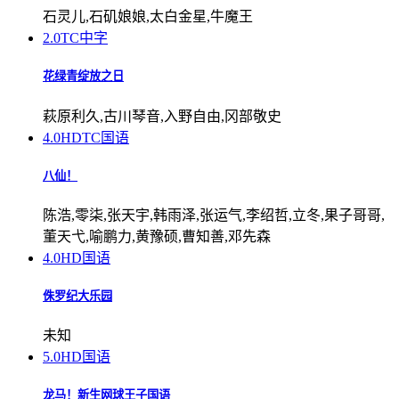
石灵儿,石矶娘娘,太白金星,牛魔王
2.0
TC中字
花绿青绽放之日
萩原利久,古川琴音,入野自由,冈部敬史
4.0
HDTC国语
八仙！
陈浩,零柒,张天宇,韩雨泽,张运气,李绍哲,立冬,果子哥哥,
董天弋,喻鹏力,黄豫硕,曹知善,邓先森
4.0
HD国语
侏罗纪大乐园
未知
5.0
HD国语
龙马！新生网球王子国语