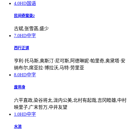
4.0
HD国语
民间奇案录2
古斌,张雪菡,盛少
7.0
HD中字
西行正道
亨利·托马斯,奥斯汀·尼可斯,阿德琳妮·帕里奇,奥黛塔·安
纳布尔,席亚拉·博拉沃,马特·劳里亚
8.0
HD中字
废用身
六平直政,染谷将太,泷内公美,北村有起哉,吉冈睦雄,中村
映里子,广末哲万,中井友望
1.0
HD中字
水流