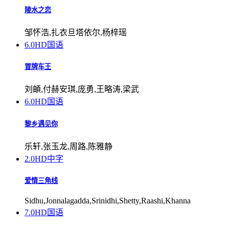
陵水之恋
邹怀浩,扎衣旦塔依尔,杨梓瑶
6.0
HD国语
冒牌车王
刘頔,付赫安琪,庞勇,王略涛,梁武
6.0
HD国语
黎乡遇见你
乐轩,张玉龙,周路,陈雅静
2.0
HD中字
爱情三角线
Sidhu,Jonnalagadda,Srinidhi,Shetty,Raashi,Khanna
7.0
HD国语