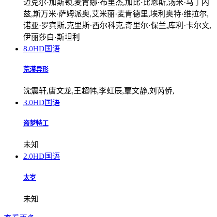
迈克尔·加斯顿,麦肯娜·布里杰,加比·比恩斯,汤米·马丁内
兹,斯万米·萨姆派奥,艾米丽·麦肯德里,埃利奥特·维拉尔,
诺亚·罗宾斯,克里斯·西尔科克,奇里尔·保兰,库利·卡尔文,
伊丽莎白·斯坦利
8.0
HD国语
荒漠异形
沈震轩,唐文龙,王超帏,李虹辰,覃文静,刘芮侨,
3.0
HD国语
盗梦特工
未知
2.0
HD国语
太岁
未知