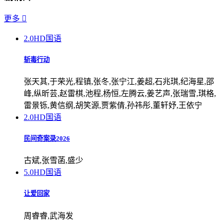
更多

2.0
HD国语
斩毒行动
张天其,于荣光,程镇,张冬,张宁江,姜超,石兆琪,纪海星,邵
峰,纵昕芸,赵雷棋,池程,杨恒,左腾云,姜艺声,张瑞雪,琪格,
雷景铄,黄信纲,胡笑源,贾紫倩,孙祎彤,董轩妤,王依宁
2.0
HD国语
民间奇案录2026
古斌,张雪菡,盛少
5.0
HD国语
让爱回家
周睿睿,武海发