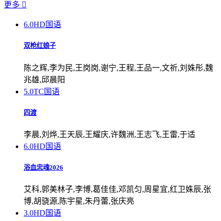
更多

6.0
HD国语
双枪红娘子
陈之辉,李为民,王岗岗,谢宁,王程,王品一,文祈,刘姝彤,魏
兆雄,邱晨阳
5.0
TC国语
四渡
李晨,刘烨,王天辰,王耀庆,许魏洲,王志飞,王雷,于适
6.0
HD国语
浴血忠魂2026
艾科,郭美林子,李博,葛佳佳,邓凯匀,周星宜,红卫姝辰,张
博,胡骁源,陈宇星,朱丹蕾,张庆亮
3.0
HD国语