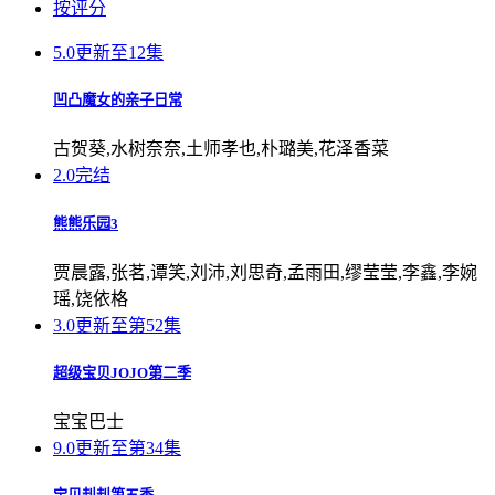
按评分
5.0
更新至12集
凹凸魔女的亲子日常
古贺葵,水树奈奈,土师孝也,朴璐美,花泽香菜
2.0
完结
熊熊乐园3
贾晨露,张茗,谭笑,刘沛,刘思奇,孟雨田,缪莹莹,李鑫,李婉
瑶,饶依格
3.0
更新至第52集
超级宝贝JOJO第二季
宝宝巴士
9.0
更新至第34集