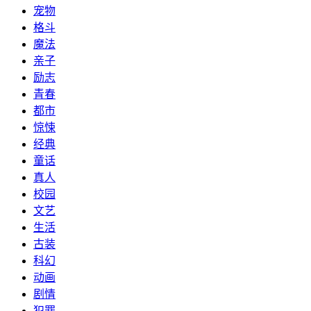
宠物
格斗
魔法
亲子
励志
青春
都市
惊悚
经典
童话
真人
校园
文艺
生活
古装
科幻
动画
剧情
犯罪