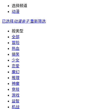
选择频道
动漫
已选择
动漫
亲子
重新筛选
按类型
全部
冒险
热血
搞笑
少女
恋爱
魔幻
推理
神魔
竞技
游戏
益智
机战