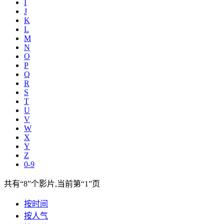
I
J
K
L
M
N
O
P
Q
R
S
T
U
V
W
X
Y
Z
0-9
共有
“8”
个影片,当前第
“1”
页
按时间
按人气