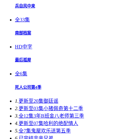
兵自风中来
全33集
南部档案
HD中字
最后孤屋
全6集
死人公司第4季
1.
更新至20集
御廷谣
2.
更新至03集
小猪佩奇第十二季
3.
全12集
3年B班金八老师第三季
4.
更新至07集
哈利的绝配情人
5.
全7集
鬼屋欢乐送第五季
6.
已完结
非亲兄弟