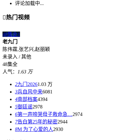
评论加载中...

热门视频
48集全
1
老九门
陈伟霆,张艺兴,赵丽颖
未录入 / 其他
48集全
人气：
1.63 万
2
九门2026
1.03 万
3
兵自风中来
6081
4
南部档案
4394
5
御廷谣
2978
6
第一声啼哭母子救命急…
2974
7
告白第25年的秘密
2944
8
M 为了心爱的人
2930