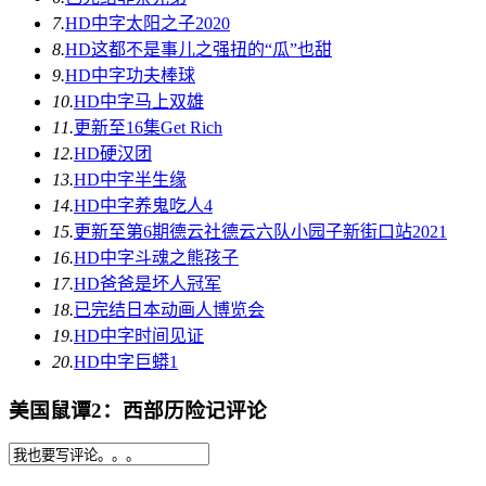
7.
HD中字
太阳之子2020
8.
HD
这都不是事儿之强扭的“瓜”也甜
9.
HD中字
功夫棒球
10.
HD中字
马上双雄
11.
更新至16集
Get Rich
12.
HD
硬汉团
13.
HD中字
半生缘
14.
HD中字
养鬼吃人4
15.
更新至第6期
德云社德云六队小园子新街口站2021
16.
HD中字
斗魂之熊孩子
17.
HD
爸爸是坏人冠军
18.
已完结
日本动画人博览会
19.
HD中字
时间见证
20.
HD中字
巨蟒1
美国鼠谭2：西部历险记评论