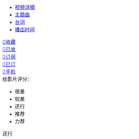
视频
详细
主题曲
台词
播出
时间

收藏

已收

订阅

已订

手机
给影片评分：
很差
较差
还行
推荐
力荐
还行