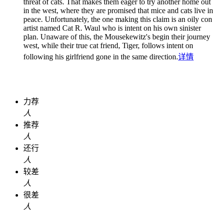
threat of cats. That makes them eager to try another home out
in the west, where they are promised that mice and cats live in
peace. Unfortunately, the one making this claim is an oily con
artist named Cat R. Waul who is intent on his own sinister
plan. Unaware of this, the Mousekewitz's begin their journey
west, while their true cat friend, Tiger, follows intent on
following his girlfriend gone in the same direction.
详情
力荐
人
推荐
人
还行
人
较差
人
很差
人