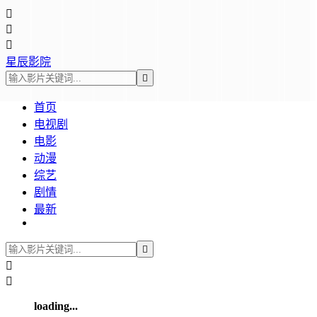



星辰影院

首页
电视剧
电影
动漫
综艺
剧情
最新



loading...