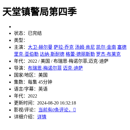
天堂镇警局第四季
状态：
已完结
类型：
主演：
大卫·赫尔曼
萨拉·乔克
汤姆·肯尼
凯尔·金南
塞德
里克·亚伯勒
达纳·斯耐德
格蕾·德丽斯勒
罗杰·布莱克
年代：
2022 / 美国 / 布瑞恩·梅诺尔菲,迈克·迪萨
导演：
布瑞恩·梅诺尔菲
迈克·迪萨
国家/地区：
美国
集数：
每集 45分钟
语言/字幕：
英语
年代：
2022
更新时间：
2024-08-20 16:32:18
影视/评论：
当前有
0
条评论，

详细介绍：
详情