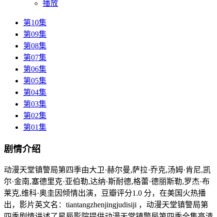
播放
第10集
第09集
第08集
第07集
第06集
第05集
第04集
第03集
第02集
第01集
剧情介绍
动漫天堂镇警局第四季由大卫·赫尔曼,萨拉·乔克,汤姆·肯尼,凯
尔·金南,塞德里克·亚伯勒,达纳·斯耐德,格蕾·德丽斯勒,罗杰·布
莱克,维科·奥圭因倾情出演，豆瓣评分1.0 分，在美国火热播
出，影片英文名：tiantangzhenjingjudisiji ，动漫天堂镇警局第
四季剧情讲述了星辰影院提供动漫天堂镇警局第四季全集高清