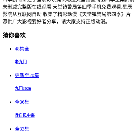
未删减完整版在线观看,天堂镇警局第四季手机免费观看,星辰
影院从互联网自动 收集了精彩动漫《天堂镇警局第四季》片
源供广大影视爱好者分享，请大家支持正版动漫。
猜你喜欢
48集全
老九门
更新至20集
九门2026
全36集
兵自风中来
全33集