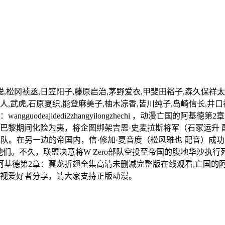
松冈祯丞,日笠阳子,藤原启治,茅野爱衣,甲斐田裕子,森久保祥太
人,武虎,石原夏织,能登麻美子,柚木凉香,皆川纯子,岛崎信长,井口
uodeajidedi2zhangyilongzhechi ，动漫亡国的阿
巴黎期间化险为夷，将企图绑架吉恩·史麦拉斯将军（石冢运升 
ro部队。在另一边的帝国内，信·修加·夏音度（松风雅也 配音
他们。不久，联盟决意将W Zero部队空投至帝国的腹地华沙
基德第2章：翼龙折翅全集高清未删减完整版在线观看,亡国的阿
影视爱好者分享，请大家支持正版动漫。