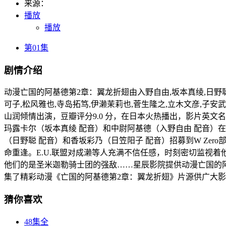
来源：
播放
播放
第01集
剧情介绍
动漫亡国的阿基德第2章：翼龙折翅由入野自由,坂本真绫,日野聪,
可子,松风雅也,寺岛拓笃,伊濑茉莉也,菅生隆之,立木文彦,子安武
山润倾情出演，豆瓣评分9.0 分，在日本火热播出，影片英文名：wangg
玛露卡尔（坂本真绫 配音）和中尉阿基德（入野自由 配音）在
（日野聪 配音）和香坂彩乃（日笠阳子 配音）招募到W Ze
命重逢。E.U.联盟对成濑等人充满不信任感，时刻密切监视着
他们的是圣米迦勒骑士团的强敌……星辰影院提供动漫亡国的阿
集了精彩动漫《亡国的阿基德第2章：翼龙折翅》片源供广大
猜你喜欢
48集全