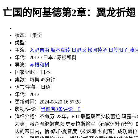
亡国的阿基德第2章：翼龙折翅
状态：
1集全
类型：
主演：
入野自由
坂本真绫
日野聪
松冈祯丞
日笠阳子
藤
年代：
2013 / 日本 / 赤根和树
导演：
赤根和树
国家/地区：
日本
集数：
每集 45分钟
语言/字幕：
日语
年代：
2013
更新时间：
2024-08-20 16:57:28
影视/评论：
当前有
0
条评论，

详细介绍：
革命历228年，E.U.联盟联军少校蕾拉·玛露
为夷，将企图绑架吉恩·史麦拉斯将军（石冢运升 配音）的
边的帝国内，信·修加·夏音度（松风雅也 配音）成功篡