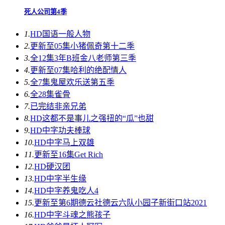
死人公司第4季
1.
HD国语
一般人物
2.
更新至05集
小猪佩奇第十二季
3.
全12集
3年B班金八老师第三季
4.
更新至07集
哈利的绝配情人
5.
全7集
鬼屋欢乐送第五季
6.
全28集
雀骨
7.
已完结
非亲兄弟
8.
HD
这都不是事儿之强扭的“瓜”也甜
9.
HD中字
功夫棒球
10.
HD中字
马上双雄
11.
更新至16集
Get Rich
12.
HD
硬汉团
13.
HD中字
半生缘
14.
HD中字
养鬼吃人4
15.
更新至第6期
德云社德云六队小园子新街口站2021
16.
HD中字
斗魂之熊孩子