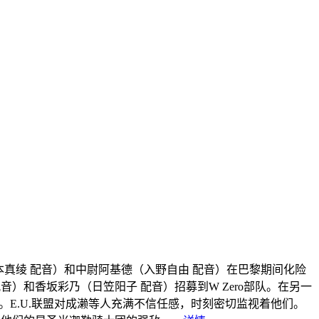
坂本真绫 配音）和中尉阿基德（入野自由 配音）在巴黎期间化险
）和香坂彩乃（日笠阳子 配音）招募到W Zero部队。在另一
。E.U.联盟对成濑等人充满不信任感，时刻密切监视着他们。