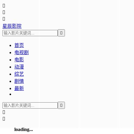



星辰影院

首页
电视剧
电影
动漫
综艺
剧情
最新



loading...