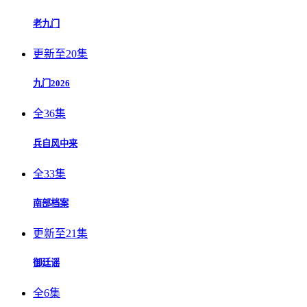
老九门
更新至20集
九门2026
全36集
兵自风中来
全33集
南部档案
更新至21集
御廷谣
全6集