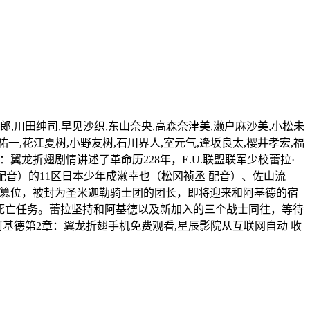
郎,川田绅司,早见沙织,东山奈央,高森奈津美,濑户麻沙美,小松未
祐一,花江夏树,小野友树,石川界人,室元气,逢坂良太,樱井孝宏,福
基德第2章：翼龙折翅剧情讲述了革命历228年，E.U.联盟联军少校蕾拉·
配音）的11区日本少年成濑幸也（松冈祯丞 配音）、佐山流
）成功篡位，被封为圣米迦勒骑士团的团长，即将迎来和阿基德的宿
执行死亡任务。蕾拉坚持和阿基德以及新加入的三个战士同往，等待
基德第2章：翼龙折翅手机免费观看,星辰影院从互联网自动 收