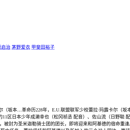
原启治
茅野爱衣
甲斐田裕子
卡尔（坂本…
革命历228年，E.U.联盟联军少校蕾拉·玛露卡尔（
11区日本少年成濑幸也（松冈祯丞 配音）、佐山流（日野聪 配音
位，被封为圣米迦勒骑士团的团长，即将迎来和阿基德的宿命重逢