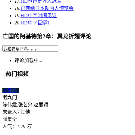
17.
HD
爸爸是坏人冠军
18.
已完结
日本动画人博览会
19.
HD中字
时间见证
20.
HD中字
巨蟒1
亡国的阿基德第2章：翼龙折翅评论
评论加载中...

热门视频
48集全
1
老九门
陈伟霆,张艺兴,赵丽颖
未录入 / 其他
48集全
人气：
1.79 万