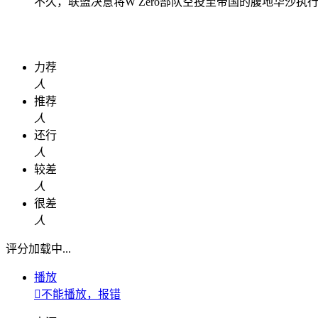
不久，联盟决意将W Zero部队空投至帝国的腹地华沙
力荐
人
推荐
人
还行
人
较差
人
很差
人
评分加载中...
播放

不能播放，报错