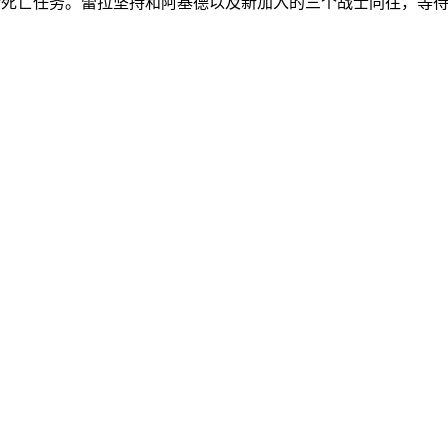
执行死亡任务。蕾拉坚持和阿基德以及新加入的三个战士同往，等