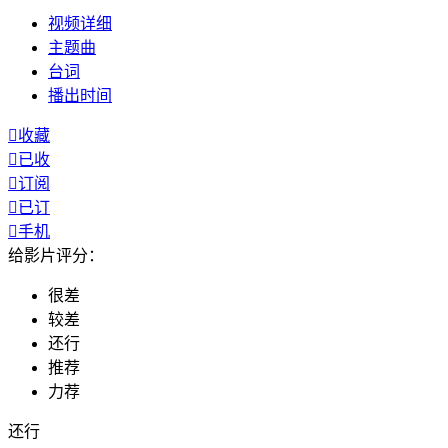
视频
详细
主题曲
台词
播出
时间

收藏

已收

订阅

已订

手机
给影片评分：
很差
较差
还行
推荐
力荐
还行