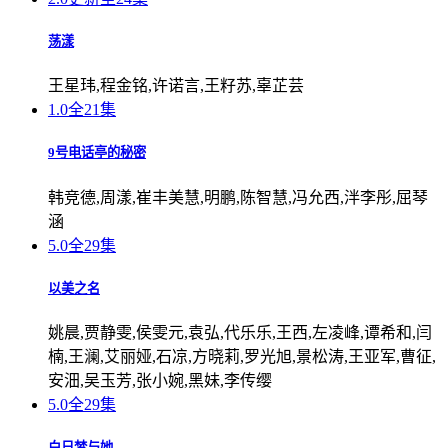
荡漾
王星玮,程金铭,许诺言,王籽苏,辜芷芸
1.0
全21集
9号电话亭的秘密
韩竞德,周漾,崔丰美慧,明鹏,陈智慧,冯允西,泮李彤,屈琴
涵
5.0
全29集
以美之名
姚晨,贾静雯,侯雯元,袁弘,代乐乐,王西,左凌峰,谭希和,闫
楠,王澜,艾丽娅,石凉,方晓莉,罗光旭,景松涛,王亚军,曹征,
安沺,吴玉芳,张小婉,黑妹,李传缨
5.0
全29集
白日梦与她