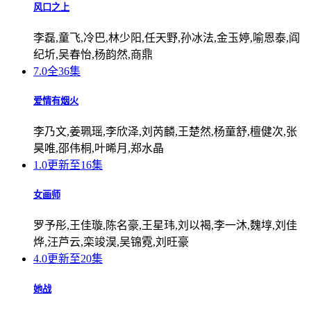
风口之上
李磊,童飞,冷巴,林少阳,任天野,孙冰法,金玉婷,喻恩泰,阎
纪圻,吴春怡,杨韵然,商鼎
7.0
全36集
爱情有烟火
李乃文,姜珮瑶,李欣泽,刘芮麟,王楚然,杨童舒,檀健次,张
昊唯,邵伟桐,叶晞月,郑水晶
1.0
更新至16集
女画师
罗予彤,王佳璇,陈名豪,王星玮,刘以褐,李一沐,魏埻,刘佳
烨,汪芦云,栾竣淏,吴锦霓,刘旺豪
4.0
更新至20集
她战