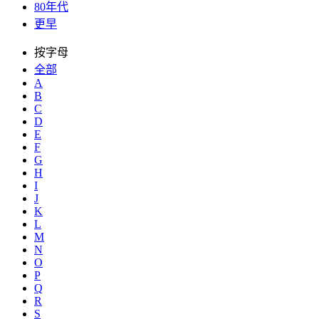
80年代
更早
按字母
全部
A
B
C
D
E
F
G
H
I
J
K
L
M
N
O
P
Q
R
S