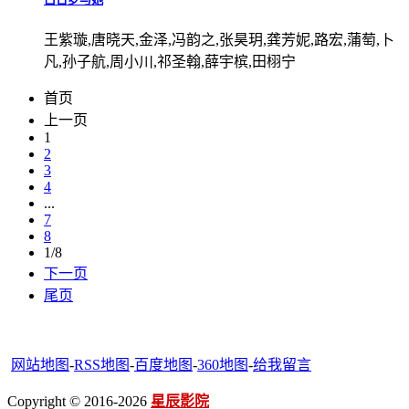
王紫璇,唐晓天,金泽,冯韵之,张昊玥,龚芳妮,路宏,蒲萄,卜
凡,孙子航,周小川,祁圣翰,薛宇槟,田栩宁
首页
上一页
1
2
3
4
...
7
8
1/8
下一页
尾页
网站地图
-
RSS地图
-
百度地图
-
360地图
-
给我留言
Copyright © 2016-2026
星辰影院