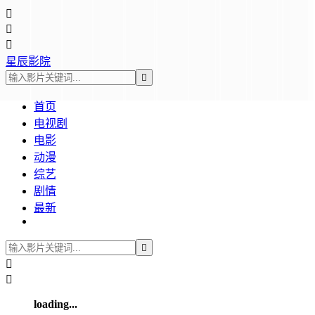



星辰影院

首页
电视剧
电影
动漫
综艺
剧情
最新



loading...