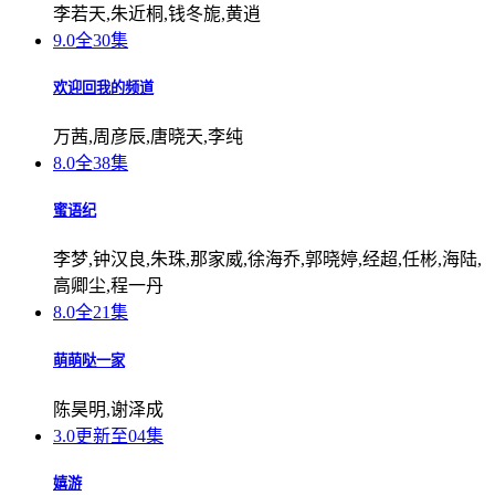
李若天,朱近桐,钱冬旎,黄逍
9.0
全30集
欢迎回我的频道
万茜,周彦辰,唐晓天,李纯
8.0
全38集
蜜语纪
李梦,钟汉良,朱珠,那家威,徐海乔,郭晓婷,经超,任彬,海陆,
高卿尘,程一丹
8.0
全21集
萌萌哒一家
陈昊明,谢泽成
3.0
更新至04集
嬉游