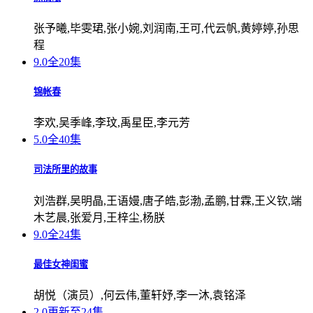
张予曦,毕雯珺,张小婉,刘润南,王可,代云帆,黄婷婷,孙思
程
9.0
全20集
锦帐春
李欢,吴季峰,李玟,禹星臣,李元芳
5.0
全40集
司法所里的故事
刘浩群,吴明晶,王语嫚,唐子皓,彭渤,孟鹏,甘霖,王义钦,端
木艺晨,张爱月,王梓尘,杨朕
9.0
全24集
最佳女神闺蜜
胡悦（演员）,何云伟,董轩妤,李一沐,袁铭泽
2.0
更新至24集