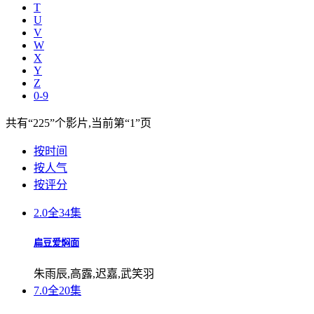
T
U
V
W
X
Y
Z
0-9
共有
“225”
个影片,当前第
“1”
页
按时间
按人气
按评分
2.0
全34集
扁豆爱焖面
朱雨辰,高露,迟嘉,武笑羽
7.0
全20集