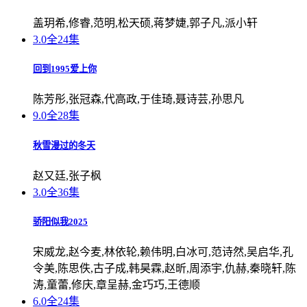
盖玥希,修睿,范明,松天硕,蒋梦婕,郭子凡,派小轩
3.0
全24集
回到1995爱上你
陈芳彤,张冠森,代高政,于佳琦,聂诗芸,孙思凡
9.0
全28集
秋雪漫过的冬天
赵又廷,张子枫
3.0
全36集
骄阳似我2025
宋威龙,赵今麦,林依轮,赖伟明,白冰可,范诗然,吴启华,孔
令美,陈思佚,古子成,韩昊霖,赵昕,周添宇,仇赫,秦晓轩,陈
涛,童蕾,修庆,章呈赫,金巧巧,王德顺
6.0
全24集