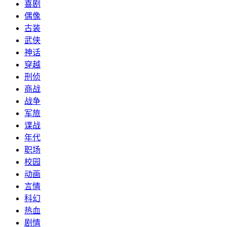
喜剧
偶像
古装
武侠
神话
穿越
刑侦
商战
战争
军旅
谍战
年代
职场
校园
动画
言情
科幻
热血
剧情