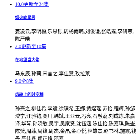
10.0
更新至24集
烟火向星辰
姜凌云,李明桓,乐思铄,周杨雨璐,刘俊谦,张皓霆,李研慈,
陈严皓
2.0
更新至10集
在地堡当大佬
马东辰,孙莉,宋言之,李佳慧,孜拉莱
9.0
全8集
齿轮上的时空糖
孙熹之,柳佳希,李斌,徐璟希,王娜,黄熠瑶,苏怡,程辉,孙邹
澄宁,汪驰钧,奕川,韩斌,王亚云,冯亮,石融荔,刘成炼,朱嘉
译,华琴,孙晓敏,吴宇,吴家贤,沈钰涵,陈佳怡,陈嘉琪,陈崟,
陈赟,周菲,周锋,周杰,金晶,金心悦,林雄杰,赵书林,施霞,钱
丹,严佳鑫,颜正峰,邵嘉