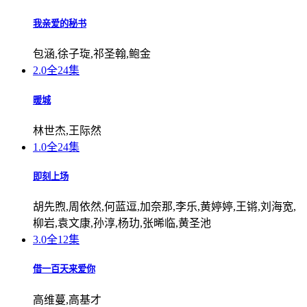
我亲爱的秘书
包涵,徐子琁,祁圣翰,鲍金
2.0
全24集
暖城
林世杰,王际然
1.0
全24集
即刻上场
胡先煦,周依然,何蓝逗,加奈那,李乐,黄婷婷,王锵,刘海宽,
柳岩,袁文康,孙淳,杨玏,张晞临,黄圣池
3.0
全12集
借一百天来爱你
高维蔓,高基才