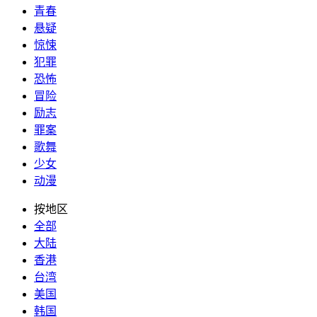
青春
悬疑
惊悚
犯罪
恐怖
冒险
励志
罪案
歌舞
少女
动漫
按地区
全部
大陆
香港
台湾
美国
韩国