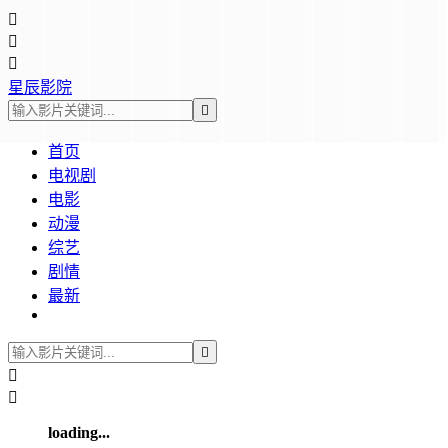



星辰影院

首页
电视剧
电影
动漫
综艺
剧情
最新



loading...