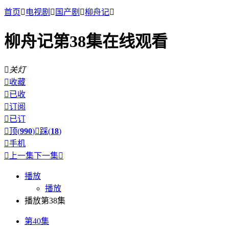
首页

电视剧

国产剧

柳舟记

柳舟记第38集在线观看

关灯

收藏

已收

订阅

已订

顶(
990
)

踩(
18
)

手机

上一集
下一集

播放
播放
播放第38集
第40集