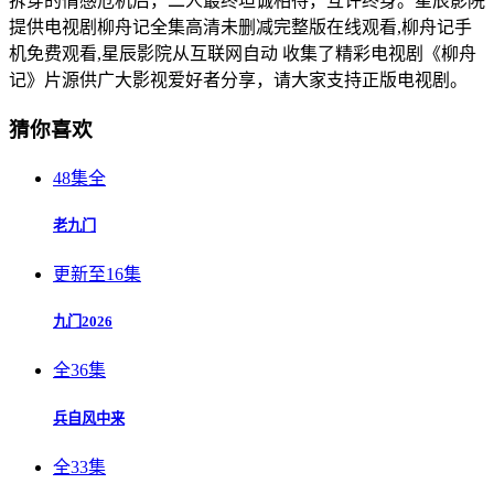
拆穿的情感危机后，二人最终坦诚相待，互许终身。星辰影院
提供电视剧柳舟记全集高清未删减完整版在线观看,柳舟记手
机免费观看,星辰影院从互联网自动 收集了精彩电视剧《柳舟
记》片源供广大影视爱好者分享，请大家支持正版电视剧。
猜你喜欢
48集全
老九门
更新至16集
九门2026
全36集
兵自风中来
全33集