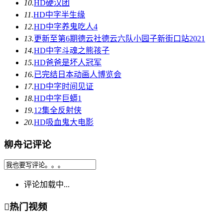
10.
HD
硬汉团
11.
HD中字
半生缘
12.
HD中字
养鬼吃人4
13.
更新至第6期
德云社德云六队小园子新街口站2021
14.
HD中字
斗魂之熊孩子
15.
HD
爸爸是坏人冠军
16.
已完结
日本动画人博览会
17.
HD中字
时间见证
18.
HD中字
巨蟒1
19.
12集全
反射侠
20.
HD
吸血鬼大电影
柳舟记评论
评论加载中...

热门视频