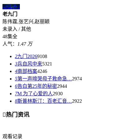
48集全
1
老九门
陈伟霆,张艺兴,赵丽颖
未录入 / 其他
48集全
人气：
1.47 万
2
九门2026
9108
3
兵自风中来
5321
4
南部档案
4246
5
第一声啼哭母子救命急…
2974
6
告白第25年的秘密
2944
7
M 为了心爱的人
2930
8
斯普林斯汀：百老汇音…
2922

热门资讯
观看记录