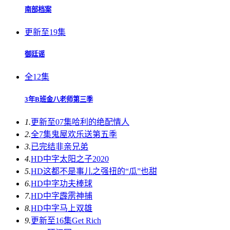
南部档案
更新至19集
御廷谣
全12集
3年B班金八老师第三季
1.
更新至07集
哈利的绝配情人
2.
全7集
鬼屋欢乐送第五季
3.
已完结
非亲兄弟
4.
HD中字
太阳之子2020
5.
HD
这都不是事儿之强扭的“瓜”也甜
6.
HD中字
功夫棒球
7.
HD中字
霹雳神捕
8.
HD中字
马上双雄
9.
更新至16集
Get Rich