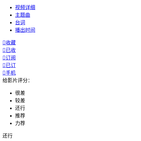
视频
详细
主题曲
台词
播出
时间

收藏

已收

订阅

已订

手机
给影片评分：
很差
较差
还行
推荐
力荐
还行