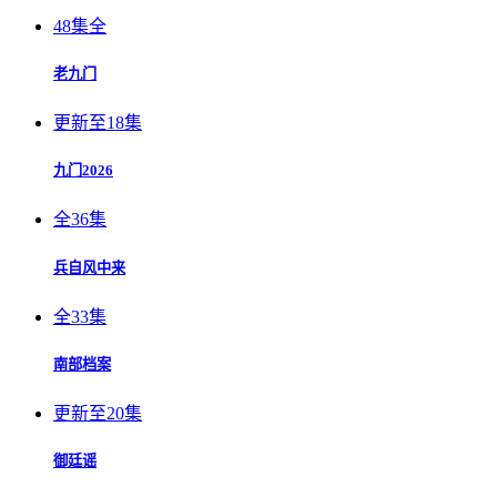
48集全
老九门
更新至18集
九门2026
全36集
兵自风中来
全33集
南部档案
更新至20集
御廷谣