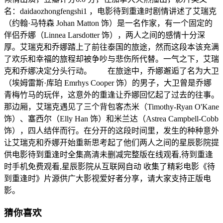
名：daidaozhongfengshi1 ，电影待到重逢时剧情讲述了艾瑞克
（约翰·马特森 Johan Matton 饰）是一名作家，有一个固定的
伴侣乔娜（Linnea Larsdotter 饰），两人之间的感情十分深
厚。艾瑞克和乔娜踏上了前往泰国的旅途，然而这段本该充满
了欢乐和幸福的旅程却被争吵与悲伤所代替。一气之下，艾瑞
克和乔娜决定分头行动。 在旅途中，乔娜邂逅了名为大卫
（埃姆雷斯·库珀 Emrhys Cooper 饰）的男子，大卫曾是乔娜
青梅竹马的玩伴，这意外的重逢让乔娜回忆起了过去的往事。
那边厢，艾瑞克遇见了三个背包客杰米（Timothy-Ryan O'Kane
饰）、塞西尔（Elly Han 饰）和米兰达（Astrea Campbell-Cobb
饰），四人结伴而行。在分开的这段时间里，发生的种种意外
让艾瑞克和乔娜开始重新思考起了他们两人之间的星辰影院提
供电影待到重逢时全集高清未删减完整版在线观看,待到重逢
时手机免费观看,星辰影院从互联网自动 收集了精彩电影《待
到重逢时》片源供广大影视爱好者分享，请大家支持正版电
影。
猜你喜欢