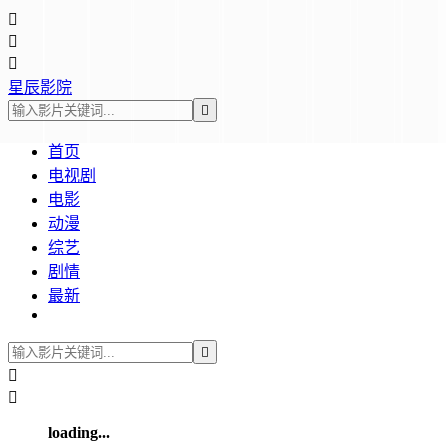



星辰影院

首页
电视剧
电影
动漫
综艺
剧情
最新



loading...