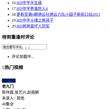
16.
HD中字
半生缘
17.
HD中字
养鬼吃人4
18.
更新至第6期
德云社德云六队小园子新街口站2021
19.
HD中字
斗魂之熊孩子
20.
HD
爸爸是坏人冠军
待到重逢时评论
评论加载中...

热门视频
48集全
1
老九门
陈伟霆,张艺兴,赵丽颖
未录入 / 其他
48集全