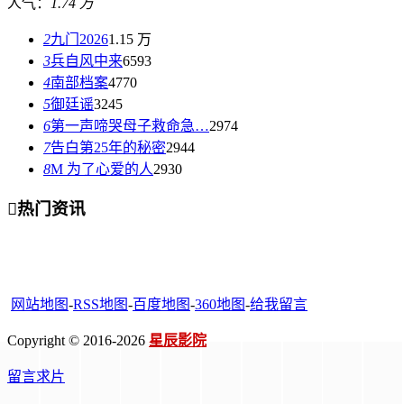
人气：
1.74 万
2
九门2026
1.15 万
3
兵自风中来
6593
4
南部档案
4770
5
御廷谣
3245
6
第一声啼哭母子救命急…
2974
7
告白第25年的秘密
2944
8
M 为了心爱的人
2930

热门资讯
网站地图
-
RSS地图
-
百度地图
-
360地图
-
给我留言
Copyright © 2016-2026
星辰影院
留言求片