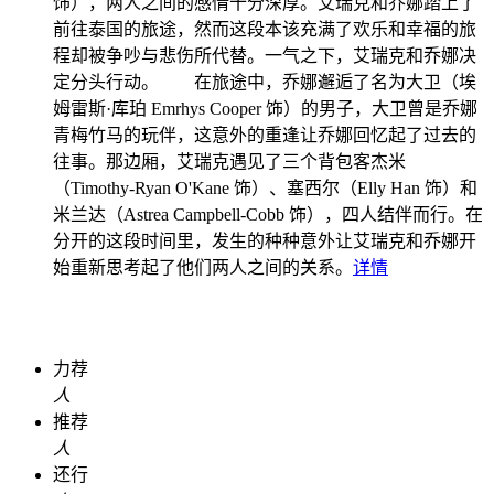
饰），两人之间的感情十分深厚。艾瑞克和乔娜踏上了
前往泰国的旅途，然而这段本该充满了欢乐和幸福的旅
程却被争吵与悲伤所代替。一气之下，艾瑞克和乔娜决
定分头行动。 在旅途中，乔娜邂逅了名为大卫（埃
姆雷斯·库珀 Emrhys Cooper 饰）的男子，大卫曾是乔娜
青梅竹马的玩伴，这意外的重逢让乔娜回忆起了过去的
往事。那边厢，艾瑞克遇见了三个背包客杰米
（Timothy-Ryan O'Kane 饰）、塞西尔（Elly Han 饰）和
米兰达（Astrea Campbell-Cobb 饰），四人结伴而行。在
分开的这段时间里，发生的种种意外让艾瑞克和乔娜开
始重新思考起了他们两人之间的关系。
详情
力荐
人
推荐
人
还行