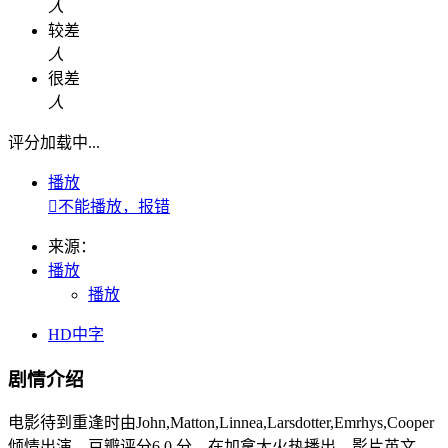
人
较差
人
很差
人
评分加载中...
播放

不能播放，报错
来源：
播放
播放
HD中字
剧情介绍
电影待到重逢时由John,Matton,Linnea,Larsdotter,Emrhys,Cooper
倾情出演，豆瓣评分6.0 分，在加拿大火热播出，影片英文