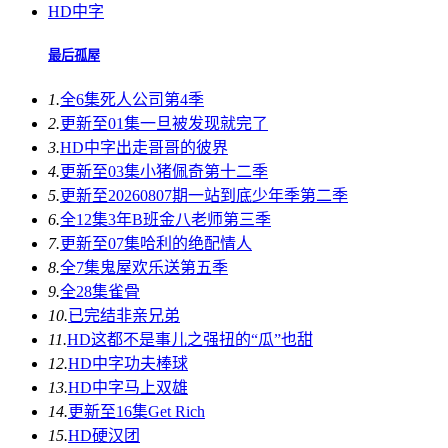
HD中字
最后孤屋
1.
全6集
死人公司第4季
2.
更新至01集
一旦被发现就完了
3.
HD中字
出走哥哥的彼界
4.
更新至03集
小猪佩奇第十二季
5.
更新至20260807期
一站到底少年季第二季
6.
全12集
3年B班金八老师第三季
7.
更新至07集
哈利的绝配情人
8.
全7集
鬼屋欢乐送第五季
9.
全28集
雀骨
10.
已完结
非亲兄弟
11.
HD
这都不是事儿之强扭的“瓜”也甜
12.
HD中字
功夫棒球
13.
HD中字
马上双雄
14.
更新至16集
Get Rich
15.
HD
硬汉团