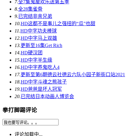
7.
全7集
鬼屋欢乐送第五季
8.
全28集
雀骨
9.
已完结
非亲兄弟
10.
HD
这都不是事儿之强扭的“瓜”也甜
11.
HD中字
功夫棒球
12.
HD中字
马上双雄
13.
更新至16集
Get Rich
14.
HD
硬汉团
15.
HD中字
半生缘
16.
HD中字
养鬼吃人4
17.
更新至第6期
德云社德云六队小园子新街口站2021
18.
HD中字
斗魂之熊孩子
19.
HD
爸爸是坏人冠军
20.
已完结
日本动画人博览会
拳打脚踢评论
评论加载中...