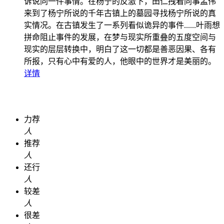
诉说同一件事情。在杨宁的反激下，田仁拽着同事孟伟
来到了杨宁所说的千年古镇上的墓园寻找杨宁所说的真
实情况。在古镇发生了一系列看似诡异的事件......叶雨想
拼命阻止事件的发展，在梦与现实所重叠的五度空间与
现实的层层转换中，明白了这一切都是善恶因果、各有
所报，只有心中有爱的人，他眼中的世界才是美丽的。
详情
力荐
人
推荐
人
还行
人
较差
人
很差