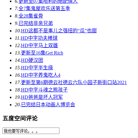
6.
更新至07集
哈利的绝配情人
7.
全7集
鬼屋欢乐送第五季
8.
全28集
雀骨
9.
已完结
非亲兄弟
10.
HD
这都不是事儿之强扭的“瓜”也甜
11.
HD中字
功夫棒球
12.
HD中字
马上双雄
13.
更新至16集
Get Rich
14.
HD
硬汉团
15.
HD中字
半生缘
16.
HD中字
养鬼吃人4
17.
更新至第6期
德云社德云六队小园子新街口站2021
18.
HD中字
斗魂之熊孩子
19.
HD
爸爸是坏人冠军
20.
已完结
日本动画人博览会
五度空间评论