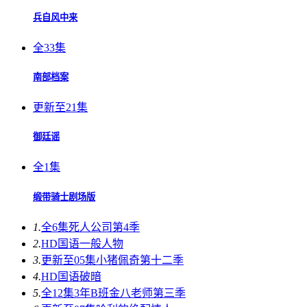
兵自风中来
全33集
南部档案
更新至21集
御廷谣
全1集
缎带骑士剧场版
1.
全6集
死人公司第4季
2.
HD国语
一般人物
3.
更新至05集
小猪佩奇第十二季
4.
HD国语
破暗
5.
全12集
3年B班金八老师第三季