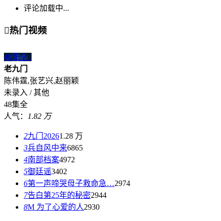
评论加载中...

热门视频
48集全
1
老九门
陈伟霆,张艺兴,赵丽颖
未录入 / 其他
48集全
人气：
1.82 万
2
九门2026
1.28 万
3
兵自风中来
6865
4
南部档案
4972
5
御廷谣
3402
6
第一声啼哭母子救命急…
2974
7
告白第25年的秘密
2944
8
M 为了心爱的人
2930