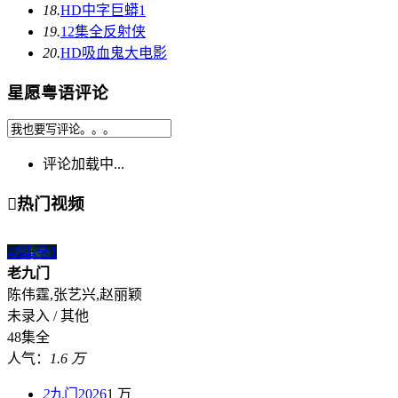
18.
HD中字
巨蟒1
19.
12集全
反射侠
20.
HD
吸血鬼大电影
星愿粤语评论
评论加载中...

热门视频
48集全
1
老九门
陈伟霆,张艺兴,赵丽颖
未录入 / 其他
48集全
人气：
1.6 万
2
九门2026
1 万