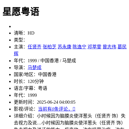
星愿粤语
清晰：
HD
类型：
主演：
任贤齐
张柏芝
苏永康
陈逸宁
邓萃雯
曾志伟
葛民
辉
年代：
1999 / 中国香港 / 马楚成
导演：
马楚成
国家/地区：
中国香港
时长：
120分钟
语言/字幕：
粤语
年代：
1999
更新时间：
2025-06-24 04:00:05
影视/评论：
当前有
0
条评论，

详细介绍：
小时候因为脑膜炎使洋葱头（任贤齐 饰）失
去视力及说…
小时候因为脑膜炎使洋葱头（任贤齐 饰）