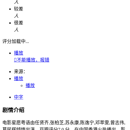
人
较差
人
很差
人
评分加载中...
播放

不能播放，报错
来源：
播放
播放
中字
剧情介绍
电影星愿粤语由任贤齐,张柏芝,苏永康,陈逸宁,邓萃雯,曾志伟,
葛民辉倾情出演，豆瓣评分7.0 分，在中国香港火热播出，影