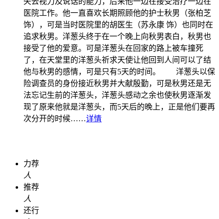
失去视力及说话的能力，后来他一边在接受治疗一边在
医院工作。他一直喜欢长期照顾他的护士秋男（张柏芝
饰），可是当时医院里的胡医生（苏永康 饰）也同时在
追求秋男。洋葱头终于在一个晚上向秋男表白，秋男也
接受了他的爱意。可是洋葱头在回家的路上被车撞死
了，在天堂里的洋葱头祈求天使让他回到人间可以了结
他与秋男的感情，可是只有5天的时间。 洋葱头以保
险调查员的身份接近秋男并大献殷勤，可是秋男还是无
法忘记生前的洋葱头，洋葱头感动之余也使秋男逐渐发
现了原来他就是洋葱头，而5天后的晚上，正是他们要再
次分开的时候……
详情
力荐
人
推荐
人
还行