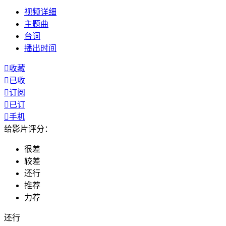
视频
详细
主题曲
台词
播出
时间

收藏

已收

订阅

已订

手机
给影片评分：
很差
较差
还行
推荐
力荐
还行