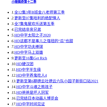
小猪佩奇第十二季
1.
全12集
3年B班金八老师第三季
2.
更新至07集
哈利的绝配情人
3.
全7集
鬼屋欢乐送第五季
4.
已完结
非亲兄弟
5.
HD中字
太阳之子2020
6.
HD
这都不是事儿之强扭的“瓜”也甜
7.
HD中字
功夫棒球
8.
HD中字
马上双雄
9.
更新至16集
Get Rich
10.
HD
硬汉团
11.
HD中字
半生缘
12.
HD中字
养鬼吃人4
13.
更新至第6期
德云社德云六队小园子新街口站2021
14.
HD中字
斗魂之熊孩子
15.
HD
爸爸是坏人冠军
16.
已完结
日本动画人博览会
17.
HD中字
时间见证