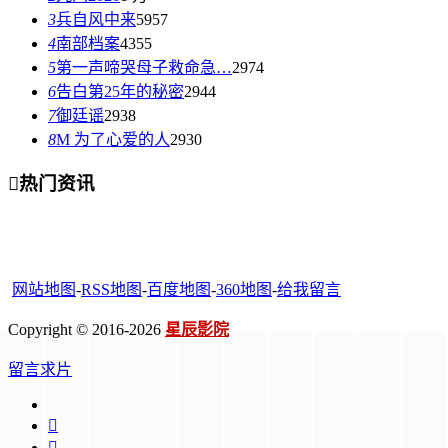
3
兵自风中来
5957
4
南部档案
4355
5
第一声啼哭母子救命急…
2974
6
告白第25年的秘密
2944
7
御廷谣
2938
8
M 为了心爱的人
2930

热门资讯
网站地图
-
RSS地图
-
百度地图
-
360地图
-
给我留言
Copyright © 2016-2026
星辰影院
留言求片

