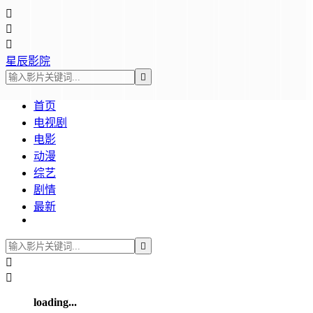



星辰影院

首页
电视剧
电影
动漫
综艺
剧情
最新



loading...