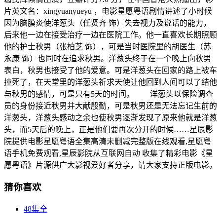
片英文名：xingyuanyueyu ，电影星愿粤语剧情讲述了小时候
因为脑膜炎使洋葱头（任贤齐 饰）失去视力及说话的能力，
后来他一边在接受治疗一边在医院工作。他一直喜欢长期照顾
他的护士秋男（张柏芝 饰），可是当时医院里的胡医生（苏
永康 饰）也同时在追求秋男。洋葱头终于在一个晚上向秋男
表白，秋男也接受了他的爱意。可是洋葱头在回家的路上被车
撞死了，在天堂里的洋葱头祈求天使让他回到人间可以了结他
与秋男的感情，可是只有5天的时间。 洋葱头以保险调查
员的身份接近秋男并大献殷勤，可是秋男还是无法忘记生前的
洋葱头，洋葱头感动之余也使秋男逐渐发现了原来他就是洋葱
头，而5天后的晚上，正是他们要再次分开的时候……星辰影
院提供电影星愿粤语全集高清未删减完整版在线观看,星愿粤
语手机免费观看,星辰影院从互联网自动 收集了精彩电影《星
愿粤语》片源供广大影视爱好者分享，请大家支持正版电影。
猜你喜欢
48集全