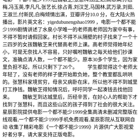
梅,冯玉英,李凡凡,张艺长,徐占青,刘汉芝,马国林,武万录,刘茹,
王淑兰,付新民,白梅倾情出演，豆瓣评分10.0 分，在大陆火热
播出，影片英文名：yigedubunengshao1999 ，电影一个都不能
少1999剧情讲述了水泉小学唯一的老师高老师因为家中有事，
不得不暂时请假回家。村长不得不从隔壁的村子找来了一个十
三四岁的女孩魏敏芝来代替高老师上课。高老师觉得她年纪
小，可是无奈找人不容易，只好嘱咐魏敏之每天给他们抄课
文，准确点清人数，一个都不能少。原本30多个学生，因为家
里负担不起，所以只剩下了26个。 学生都觉得这个老师太
年轻了，没有老师的样子便开始欺负她，整个教室都乱哄哄
的。张慧科家境贫穷，母亲又病卧在床，所以他不得不到城里
打工挣钱。魏敏芝得知情况后，呼吁同学一起凑钱去找他回
来。 魏敏芝到达城里后，历经辛苦，在好心人的帮助下才
找到了张慧科，而且这些山区的孩子得到了社会的很大关注。
星辰影院提供电影一个都不能少1999全集高清未删减完整版在
线观看,一个都不能少1999手机免费观看,星辰影院从互联网自
动 收集了精彩电影《一个都不能少1999》片源供广大影视爱
好者分享，请大家支持正版电影。