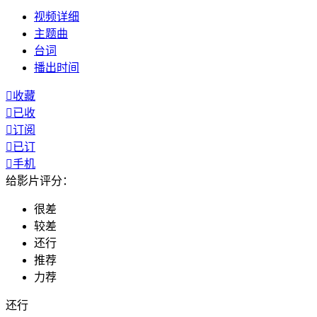
视频
详细
主题曲
台词
播出
时间

收藏

已收

订阅

已订

手机
给影片评分：
很差
较差
还行
推荐
力荐
还行