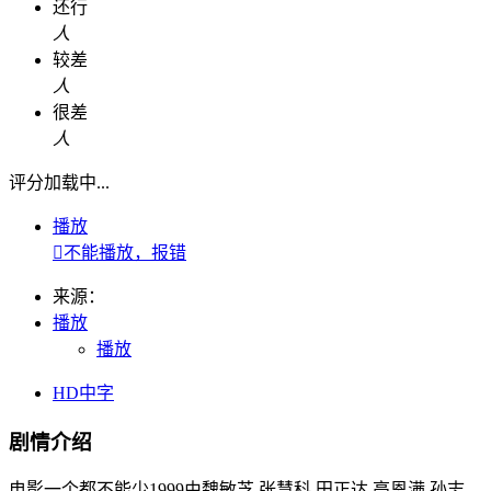
还行
人
较差
人
很差
人
评分加载中...
播放

不能播放，报错
来源：
播放
播放
HD中字
剧情介绍
电影一个都不能少1999由魏敏芝,张慧科,田正达,高恩满,孙志