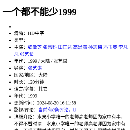
一个都不能少1999
清晰：
HD中字
类型：
主演：
魏敏芝
张慧科
田正达
高恩满
孙志梅
冯玉英
李凡
凡
张艺长
年代：
1999 / 大陆 / 张艺谋
导演：
张艺谋
国家/地区：
大陆
时长：
120分钟
语言/字幕：
其它
年代：
1999
更新时间：
2024-08-20 16:11:58
影视/评论：
当前有
0
条评论，

详细介绍：
水泉小学唯一的老师高老师因为家中有事，
不得不暂时请…
水泉小学唯一的老师高老师因为家中有