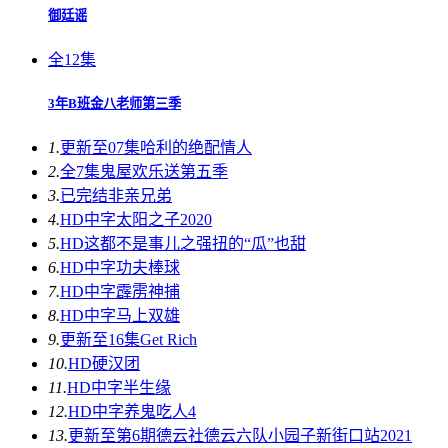
御廷谣
全12集
3年B班金八老师第三季
1.
更新至07集
哈利的绝配情人
2.
全7集
鬼屋欢乐送第五季
3.
已完结
非亲兄弟
4.
HD中字
太阳之子2020
5.
HD
这都不是事儿之强扭的“瓜”也甜
6.
HD中字
功夫棒球
7.
HD中字
霹雳神捕
8.
HD中字
马上双雄
9.
更新至16集
Get Rich
10.
HD
硬汉团
11.
HD中字
半生缘
12.
HD中字
养鬼吃人4
13.
更新至第6期
德云社德云六队小园子新街口站2021