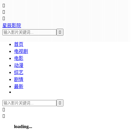



星辰影院

首页
电视剧
电影
动漫
综艺
剧情
最新



loading...