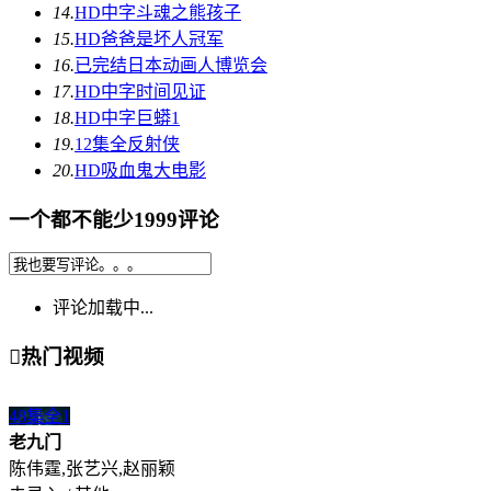
14.
HD中字
斗魂之熊孩子
15.
HD
爸爸是坏人冠军
16.
已完结
日本动画人博览会
17.
HD中字
时间见证
18.
HD中字
巨蟒1
19.
12集全
反射侠
20.
HD
吸血鬼大电影
一个都不能少1999评论
评论加载中...

热门视频
48集全
1
老九门
陈伟霆,张艺兴,赵丽颖