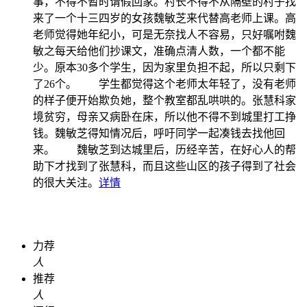
事，不得不暂时请假回家。村长不得不从隔壁的村子找
来了一个十三四岁的女孩魏敏芝来代替高老师上课。高
老师觉得她年纪小，可是无奈找人不容易，只好嘱咐魏
敏之每天给他们抄课文，准确点清人数，一个都不能
少。原本30多个学生，因为家里负担不起，所以只剩下
了26个。 学生都觉得这个老师太年轻了，没有老师
的样子便开始欺负她，整个教室都乱哄哄的。张慧科家
境贫穷，母亲又病卧在床，所以他不得不到城里打工挣
钱。魏敏芝得知情况后，呼吁同学一起凑钱去找他回
来。 魏敏芝到达城里后，历经辛苦，在好心人的帮
助下才找到了张慧科，而且这些山区的孩子得到了社会
的很大关注。
详情
力荐
人
推荐
人