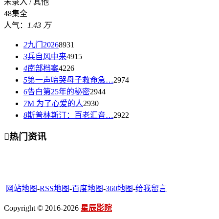
未录入 / 其他
48集全
人气：
1.43 万
2
九门2026
8931
3
兵自风中来
4915
4
南部档案
4226
5
第一声啼哭母子救命急…
2974
6
告白第25年的秘密
2944
7
M 为了心爱的人
2930
8
斯普林斯汀：百老汇音…
2922

热门资讯
网站地图
-
RSS地图
-
百度地图
-
360地图
-
给我留言
Copyright © 2016-2026
星辰影院