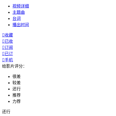
视频
详细
主题曲
台词
播出
时间

收藏

已收

订阅

已订

手机
给影片评分：
很差
较差
还行
推荐
力荐
还行