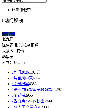
评论加载中...

热门视频
48集全
1
老九门
陈伟霆,张艺兴,赵丽颖
未录入 / 其他
48集全
人气：
1.62 万
2
九门2026
1.02 万
3
兵自风中来
6057
4
南部档案
4383
5
第一声啼哭母子救命急…
2974
6
御廷谣
2955
7
告白第25年的秘密
2944
8
M 为了心爱的人
2930