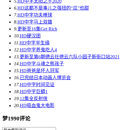
5.
HD中字
太阳之子2020
6.
HD
这都不是事儿之强扭的“瓜”也甜
7.
HD中字
功夫棒球
8.
HD中字
马上双雄
9.
更新至16集
Get Rich
10.
HD
硬汉团
11.
HD中字
半生缘
12.
HD中字
养鬼吃人4
13.
更新至第6期
德云社德云六队小园子新街口站2021
14.
HD中字
斗魂之熊孩子
15.
HD
爸爸是坏人冠军
16.
已完结
日本动画人博览会
17.
HD中字
时间见证
18.
HD中字
巨蟒1
19.
12集全
反射侠
20.
HD
吸血鬼大电影
梦1990评论