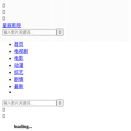



星辰影院

首页
电视剧
电影
动漫
综艺
剧情
最新



loading...