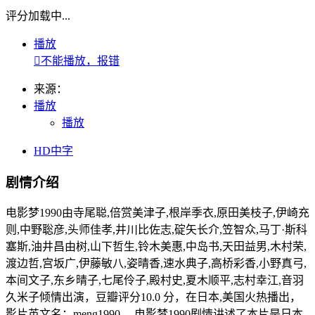
评分加载中...
播放

不能播放，报错
来源：
播放
播放
HD中字
剧情介绍
电影梦1990由寺尾聪,倍赏美津子,根岸季衣,原田美枝子,伊崎充
则,中野聡彦,头师佳孝,井川比佐志,碇矢长介,笠智众,马丁·斯科
塞斯,油井昌由树,山下哲生,铃木美惠,中岛书,天田益男,木村荣,
渡边哲,宫坂广,伊藤敏八,姿晴香,速水典子,高桥彩香,小野真弓,
本间文子,东乡晴子,七尾伶子,殿村史,夏木顺平,志村幸江,音羽
久米子倾情出演，豆瓣评分10.0 分，在日本,美国火热播出，
影片英文名：meng1990 ，电影梦1990剧情讲述了本片是日本