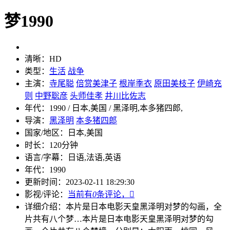
梦1990
清晰：
HD
类型：
生活
战争
主演：
寺尾聪
倍赏美津子
根岸季衣
原田美枝子
伊崎充
则
中野聡彦
头师佳孝
井川比佐志
年代：
1990 / 日本,美国 / 黑泽明,本多猪四郎,
导演：
黑泽明
本多猪四郎
国家/地区：
日本,美国
时长：
120分钟
语言/字幕：
日语,法语,英语
年代：
1990
更新时间：
2023-02-11 18:29:30
影视/评论：
当前有
0
条评论，

详细介绍：
本片是日本电影天皇黑泽明对梦的勾画，全
片共有八个梦…
本片是日本电影天皇黑泽明对梦的勾