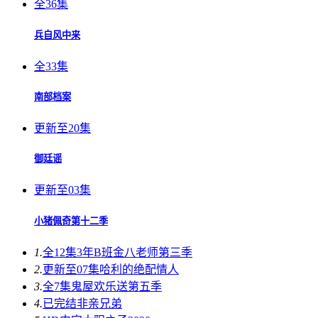
全36集
兵自风中来
全33集
南部档案
更新至20集
御廷谣
更新至03集
小猪佩奇第十二季
1.
全12集
3年B班金八老师第三季
2.
更新至07集
哈利的绝配情人
3.
全7集
鬼屋欢乐送第五季
4.
已完结
非亲兄弟