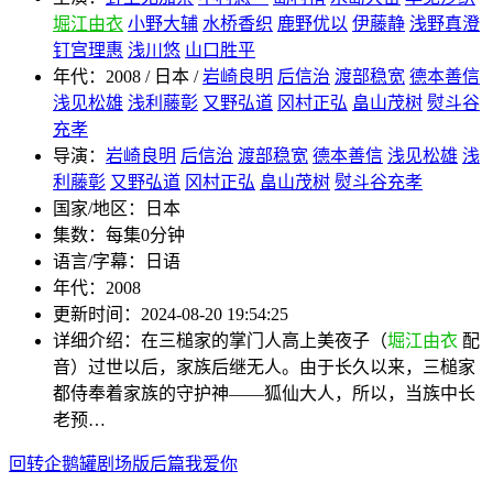
堀江由衣
小野大辅
水桥香织
鹿野优以
伊藤静
浅野真澄
钉宫理惠
浅川悠
山口胜平
年代：
2008 / 日本 /
岩崎良明
后信治
渡部稳宽
德本善信
浅见松雄
浅利藤彰
又野弘道
冈村正弘
畠山茂树
熨斗谷
充孝
导演：
岩崎良明
后信治
渡部稳宽
德本善信
浅见松雄
浅
利藤彰
又野弘道
冈村正弘
畠山茂树
熨斗谷充孝
国家/地区：
日本
集数：
每集0分钟
语言/字幕：
日语
年代：
2008
更新时间：
2024-08-20 19:54:25
详细介绍：
在三槌家的掌门人高上美夜子（
堀江由衣
配
音）过世以后，家族后继无人。由于长久以来，三槌家
都侍奉着家族的守护神——狐仙大人，所以，当族中长
老预…
回转企鹅罐剧场版后篇我爱你