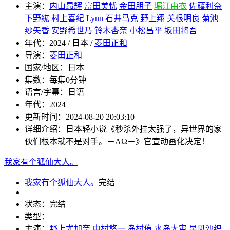
主演：
内山昂辉
富田美忧
金田朋子
堀江由衣
佐藤利奈
下野纮
村上喜纪
Lynn
石井马克
野上翔
关根明良
菊池
纱矢香
安野希世乃
铃木杏奈
小松昌平
坂田将吾
年代：
2024 / 日本 /
菱田正和
导演：
菱田正和
国家/地区：
日本
集数：
每集0分钟
语言/字幕：
日语
年代：
2024
更新时间：
2024-08-20 20:03:10
详细介绍：
日本轻小说《秒杀外挂太强了，异世界的家
伙们根本就不是对手。－AΩ－》官宣动画化决定！
我家有个狐仙大人。
我家有个狐仙大人。
完结
状态：
完结
类型：
主演：
野上尤加奈
中村悠一
岛村侑
水岛大宙
早见沙织