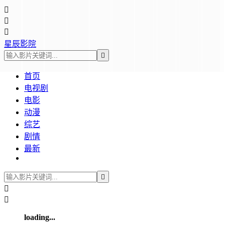



星辰影院

首页
电视剧
电影
动漫
综艺
剧情
最新



loading...