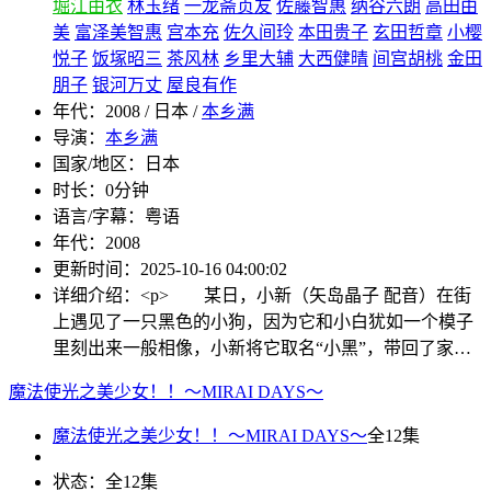
堀江由衣
林玉绪
一龙斋贞友
佐藤智惠
纳谷六朗
高田由
美
富泽美智惠
宫本充
佐久间玲
本田贵子
玄田哲章
小樱
悦子
饭塚昭三
茶风林
乡里大辅
大西健晴
间宫胡桃
金田
朋子
银河万丈
屋良有作
年代：
2008 / 日本 /
本乡满
导演：
本乡满
国家/地区：
日本
时长：
0分钟
语言/字幕：
粤语
年代：
2008
更新时间：
2025-10-16 04:00:02
详细介绍：
<p> 某日，小新（矢岛晶子 配音）在街
上遇见了一只黑色的小狗，因为它和小白犹如一个模子
里刻出来一般相像，小新将它取名“小黑”，带回了家…
魔法使光之美少女！！～MIRAI DAYS～
魔法使光之美少女！！～MIRAI DAYS～
全12集
状态：
全12集