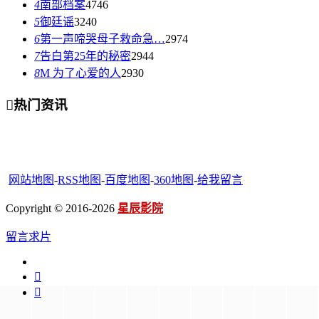
4
南部档案
4746
5
御廷谣
3240
6
第一声啼哭母子救命急…
2974
7
告白第25年的秘密
2944
8
M 为了心爱的人
2930

热门资讯
网站地图
-
RSS地图
-
百度地图
-
360地图
-
给我留言
Copyright © 2016-2026
星辰影院
留言求片

