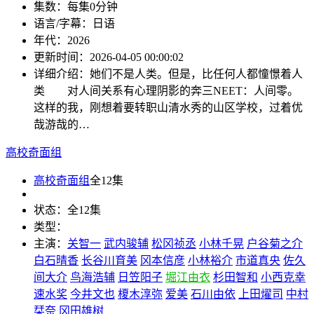
集数：
每集0分钟
语言/字幕：
日语
年代：
2026
更新时间：
2026-04-05 00:00:02
详细介绍：
她们不是人类。但是，比任何人都憧憬着人
类 对人间关系有心理阴影的奔三NEET：人间零。
这样的我，刚想着要转职山清水秀的山区学校，过着优
哉游哉的…
高校奇面组
高校奇面组
全12集
状态：
全12集
类型：
主演：
关智一
武内骏辅
松冈祯丞
小林千晃
户谷菊之介
白石晴香
长谷川育美
冈本信彦
小林裕介
市道真央
佐久
间大介
鸟海浩辅
日笠阳子
堀江由衣
杉田智和
小西克幸
速水奖
今井文也
榎木淳弥
爱美
石川由依
上田燿司
中村
栞奈
冈田雄树