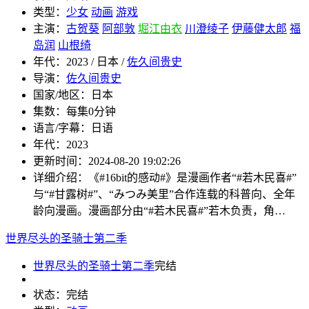
类型：
少女
动画
游戏
主演：
古贺葵
阿部敦
堀江由衣
川澄绫子
伊藤健太郎
福
岛润
山根绮
年代：
2023 / 日本 /
佐久间贵史
导演：
佐久间贵史
国家/地区：
日本
集数：
每集0分钟
语言/字幕：
日语
年代：
2023
更新时间：
2024-08-20 19:02:26
详细介绍：
《#16bit的感动#》是漫画作者“#若木民喜#”
与“#甘露树#”、“みつみ美里”合作连载的科普向、全年
龄向漫画。漫画部分由“#若木民喜#”若木负责，角…
世界尽头的圣骑士第二季
世界尽头的圣骑士第二季
完结
状态：
完结