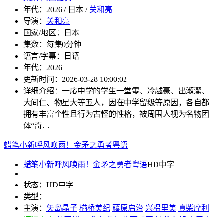
年代：
2026 / 日本 /
关和亮
导演：
关和亮
国家/地区：
日本
集数：
每集0分钟
语言/字幕：
日语
年代：
2026
更新时间：
2026-03-28 10:00:02
详细介绍：
一応中学的学生一堂零、冷越豪、出瀬潔、
大间仁、物星大等五人，因在中学留级等原因，各自都
拥有丰富个性且行为古怪的性格，被周围人视为名物团
体“奇…
蜡笔小新呼风唤雨！金矛之勇者粤语
蜡笔小新呼风唤雨！金矛之勇者粤语
HD中字
状态：
HD中字
类型：
主演：
矢岛晶子
楢桥美纪
藤原启治
兴梠里美
真柴摩利