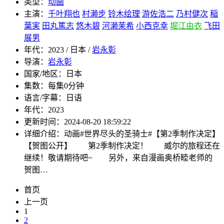
类型：
动画
主演：
千叶翔也
村濑步
铃木绘理
游佐浩二
乃村健次
稲
葉実
田丸篤志
悠木碧
河濑茉希
小西克幸
堀江由衣
飞田
展男
年代：
2023 / 日本 /
岩永彰
导演：
岩永彰
国家/地区：
日本
集数：
每集0分钟
语言/字幕：
日语
年代：
2023
更新时间：
2024-08-20 18:59:22
详细介绍：
动画#世界尽头的圣骑士#【第2季制作决定】
【贺图公开】 第2季制作决定！ 威尔的旅程还在
继续！敬请期待吧~ 另外，来自漫画奥桥睦老师的
贺图…
首页
上一页
1
2