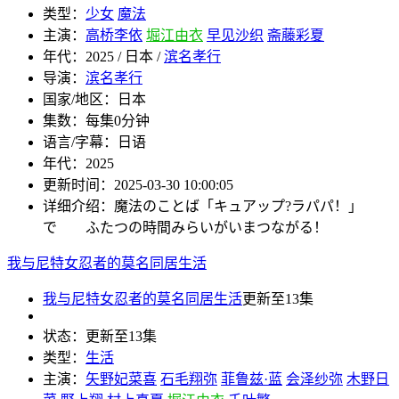
类型：
少女
魔法
主演：
高桥李依
堀江由衣
早见沙织
斋藤彩夏
年代：
2025 / 日本 /
滨名孝行
导演：
滨名孝行
国家/地区：
日本
集数：
每集0分钟
语言/字幕：
日语
年代：
2025
更新时间：
2025-03-30 10:00:05
详细介绍：
魔法のことば「キュアップ?ラパパ！」
で ふたつの時間みらいがいまつながる！
我与尼特女忍者的莫名同居生活
我与尼特女忍者的莫名同居生活
更新至13集
状态：
更新至13集
类型：
生活
主演：
矢野妃菜喜
石毛翔弥
菲鲁兹·蓝
会泽纱弥
木野日