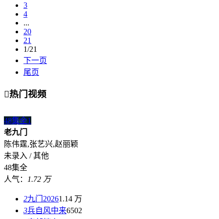
3
4
...
20
21
1/21
下一页
尾页

热门视频
48集全
1
老九门
陈伟霆,张艺兴,赵丽颖
未录入 / 其他
48集全
人气：
1.72 万
2
九门2026
1.14 万
3
兵自风中来
6502