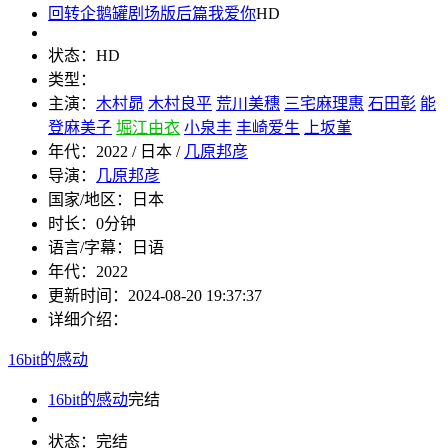
回转企鹅罐剧场版后篇我爱你
HD
状态：
HD
类型：
主演：
木村昴
木村良平
荒川美穗
三宅麻理惠
石田彰
能
登麻美子
堀江由衣
小泉丰
丰崎爱生
上坂堇
年代：
2022 / 日本 /
几原邦彦
导演：
几原邦彦
国家/地区：
日本
时长：
0分钟
语言/字幕：
日语
年代：
2022
更新时间：
2024-08-20 19:37:37
详细介绍：
16bit的感动
16bit的感动
完结
状态：
完结