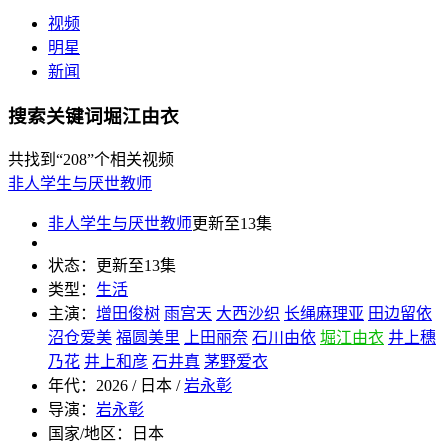
视频
明星
新闻
搜索关键词堀江由衣
共找到
“208”
个相关视频
非人学生与厌世教师
非人学生与厌世教师
更新至13集
状态：
更新至13集
类型：
生活
主演：
增田俊树
雨宫天
大西沙织
长绳麻理亚
田边留依
沼仓爱美
福圆美里
上田丽奈
石川由依
堀江由衣
井上穗
乃花
井上和彦
石井真
茅野爱衣
年代：
2026 / 日本 /
岩永彰
导演：
岩永彰
国家/地区：
日本