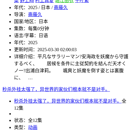
菜
野上翔
村上真夏
堀江由衣
千叶繁
年代：
2025 / 日本 /
斋藤久
导演：
斋藤久
国家/地区：
日本
集数：
每集0分钟
语言/字幕：
日语
年代：
2025
更新时间：
2025-03-30 02:00:03
详细介绍：
平凡なサラリーマン?安海政を妖魔から守護
するべく、 居候を条件に主従契約を結んだ天才く
ノ一?出浦白津莉。 颯爽と妖魔を倒す姿とは裏腹
に、 …
秒杀外挂太强了，异世界的家伙们根本就不是对手。
秒杀外挂太强了，异世界的家伙们根本就不是对手。
全
12集
状态：
全12集
类型：
动画