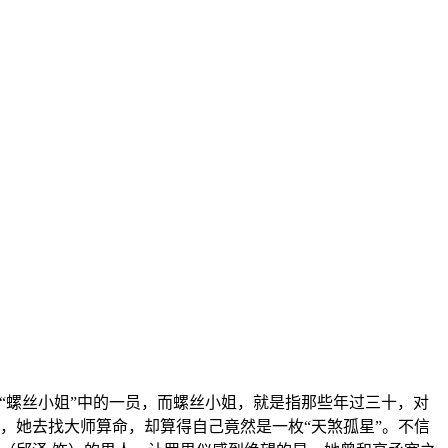
“螺丝小姐”中的一员，而螺丝小姐，就是指那些年过三十，对
，她去找大师算命，却算得自己竟然是一枚“天煞孤星”。不信