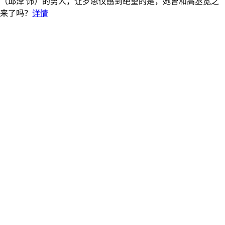
（邱泽 饰）的男人，让罗思仪感到绝望的是，她曾和高丞宽之
来了吗？
详情