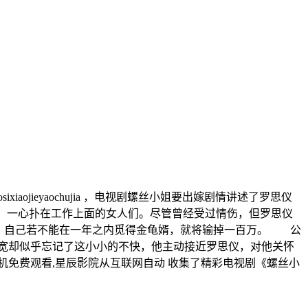
ojieyaochujia ，电视剧螺丝小姐要出嫁剧情讲述了罗思仪
望，一心扑在工作上面的女人们。尽管曾经受过情伤，但罗思仪
赌，自己若不能在一年之内觅得金龟婿，就将输掉一百万。 公
宽却似乎忘记了这小小的不快，他主动接近罗思仪，对他关怀
免费观看,星辰影院从互联网自动 收集了精彩电视剧《螺丝小