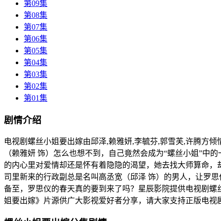
第09集
第08集
第07集
第06集
第05集
第04集
第03集
第02集
第01集
剧情介绍
电视剧螺丝小姐要出嫁由邱泽,赖雅妍,李毓芬,郭雪芙,许腾方倾情出演
（赖雅妍 饰）怎么也想不到，自己竟然会成为“螺丝小姐”中
的内心里对爱情却还是怀有着隐隐的渴望，她去找大师算命，
司里新来的行政副总是名叫高丞宽（邱泽 饰）的男人，让罗
备至，罗思仪的春天真的要到来了吗？星辰影院提供电视剧螺丝
姐要出嫁》片源供广大影视爱好者分享，请大家支持正版电视