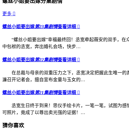
螺丝小姐要出嫁分集剧情
更多

螺丝小姐要出嫁
第23集剧情
查看详细

“螺丝小姐要出嫁”幸福最终回！丞宽牵起薇安的双手，在众
中包袱的丞宽，奔出婚礼会场，快步…
螺丝小姐要出嫁
第22集剧情
查看详细

在总裁与母亲的双重压力之下，丞宽决定把握此生唯一的真
濂召开记者会，擅自宣布金童与玉女的…
螺丝小姐要出嫁
第21集剧情
查看详细

丞宽生日终于到来！思仪手绘卡片，一笔一笔，试图为感情
可照片，竟成了以尊出卖光强的证据！…
猜你喜欢