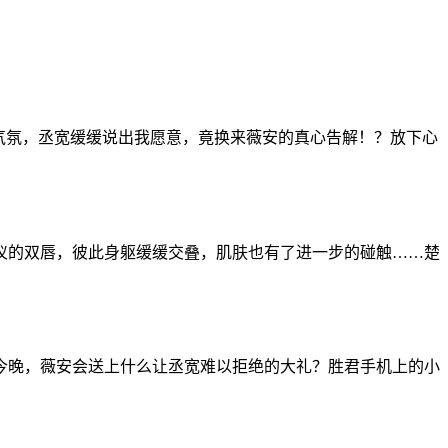
气氛，丞宽缓缓说出我愿意，竟换来薇安的真心告解！？放下心
的双唇，彼此身躯缓缓交叠，肌肤也有了进一步的碰触……楚
晚，薇安会送上什么让丞宽难以拒绝的大礼？胜君手机上的小