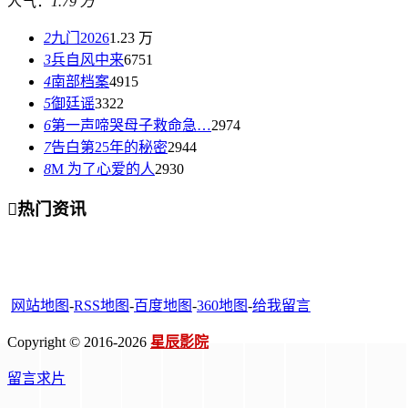
人气：
1.79 万
2
九门2026
1.23 万
3
兵自风中来
6751
4
南部档案
4915
5
御廷谣
3322
6
第一声啼哭母子救命急…
2974
7
告白第25年的秘密
2944
8
M 为了心爱的人
2930

热门资讯
网站地图
-
RSS地图
-
百度地图
-
360地图
-
给我留言
Copyright © 2016-2026
星辰影院
留言求片