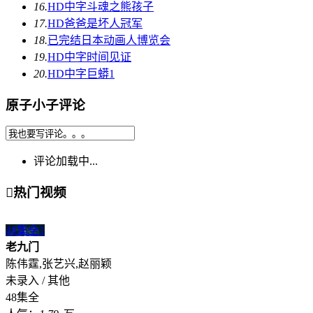
16.
HD中字
斗魂之熊孩子
17.
HD
爸爸是坏人冠军
18.
已完结
日本动画人博览会
19.
HD中字
时间见证
20.
HD中字
巨蟒1
原子小子评论
评论加载中...

热门视频
48集全
1
老九门
陈伟霆,张艺兴,赵丽颖
未录入 / 其他
48集全