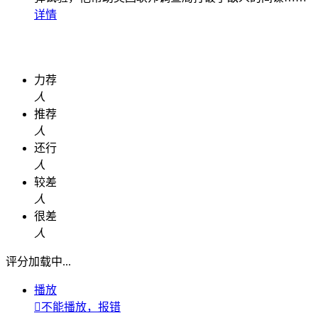
详情
力荐
人
推荐
人
还行
人
较差
人
很差
人
评分加载中...
播放

不能播放，报错