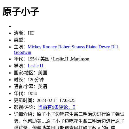
原子小子
清晰：
HD
类型：
主演：
Mickey
Rooney
Robert
Strauss
Elaine
Devry
Bill
Goodwin
年代：
1954 / 美国 / Leslie,H.,Martinson
导演：
Leslie
H.
国家/地区：
美国
时长：
120分钟
语言/字幕：
英语
年代：
1954
更新时间：
2023-02-11 17:08:25
影视/评论：
当前有
0
条评论，

详细介绍：
原子小子边吃花生酱三明治边进行原子弹试
验，他帮助美…
原子小子边吃花生酱三明治边进行原子
弹试验，他帮助美国联邦调查局打破了敌人的间谍……