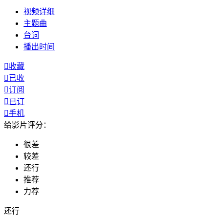
视频
详细
主题曲
台词
播出
时间

收藏

已收

订阅

已订

手机
给影片评分：
很差
较差
还行
推荐
力荐
还行