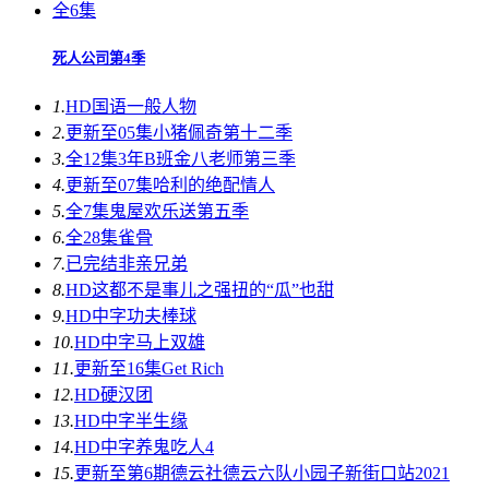
全6集
死人公司第4季
1.
HD国语
一般人物
2.
更新至05集
小猪佩奇第十二季
3.
全12集
3年B班金八老师第三季
4.
更新至07集
哈利的绝配情人
5.
全7集
鬼屋欢乐送第五季
6.
全28集
雀骨
7.
已完结
非亲兄弟
8.
HD
这都不是事儿之强扭的“瓜”也甜
9.
HD中字
功夫棒球
10.
HD中字
马上双雄
11.
更新至16集
Get Rich
12.
HD
硬汉团
13.
HD中字
半生缘
14.
HD中字
养鬼吃人4
15.
更新至第6期
德云社德云六队小园子新街口站2021