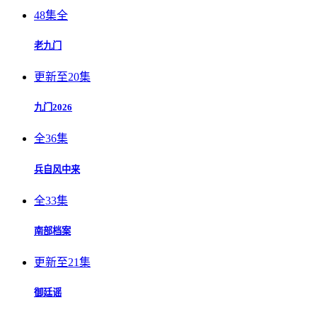
48集全
老九门
更新至20集
九门2026
全36集
兵自风中来
全33集
南部档案
更新至21集
御廷谣