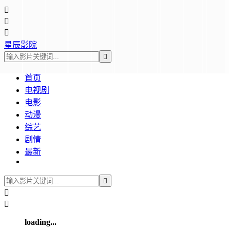



星辰影院

首页
电视剧
电影
动漫
综艺
剧情
最新



loading...